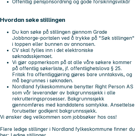
Offentlig pensjonsordning og gode forsikringsvilkår
Hvordan søke stillingen
Du kan søke på stillingen gjennom Grade
Jobbnorge-portalen ved å trykke på "Søk stillingen"
i toppen eller bunnen av annonsen.
CV skal fylles inn i det elektroniske
søknadsskjemaet.
Vi gjør oppmerksom på at alle våre søkere kommer
på offentlig søkerliste, jf. offentlighetslova § 25.
Fritak fra offentliggjøring gjøres bare unntaksvis, og
må begrunnes i søknaden.
Nordland fylkeskommune benytter Right Person AS
som vår leverandør av bakgrunnssjekk i alle
rekrutteringsprosesser. Bakgrunnssjekk
gjennomføres med kandidatens samtykke. Ansettelse
forutsetter godkjent bakgrunnssjekk.
Vi ønsker deg velkommen som jobbsøker hos oss!
Flere ledige stillinger i Nordland fylkeskommune finner du
her:
Ledige stillinger