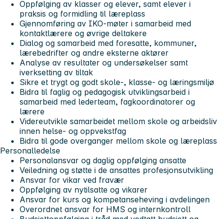
Oppfølging av klasser og elever, samt elever i
praksis og formidling til læreplass
Gjennomføring av IKO-møter i samarbeid med
kontaktlærere og øvrige deltakere
Dialog og samarbeid med foresatte, kommuner,
lærebedrifter og andre eksterne aktører
Analyse av resultater og undersøkelser samt
iverksetting av tiltak
Sikre et trygt og godt skole-, klasse- og læringsmiljø
Bidra til faglig og pedagogisk utviklingsarbeid i
samarbeid med lederteam, fagkoordinatorer og
lærere
Videreutvikle samarbeidet mellom skole og arbeidsliv
innen helse- og oppvekstfag
Bidra til gode overganger mellom skole og læreplass
Personalledelse
Personalansvar og daglig oppfølging ansatte
Veiledning og støtte i de ansattes profesjonsutvikling
Ansvar for vikar ved fravær
Oppfølging av nytilsatte og vikarer
Ansvar for kurs og kompetanseheving i avdelingen
Overordnet ansvar for HMS og internkontroll
Budsjettoppfølging i tråd med vedtatt budsjett og