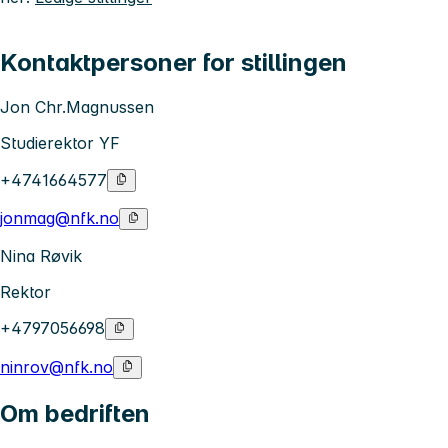
Kontaktpersoner for stillingen
Jon Chr.Magnussen
Studierektor YF
+4741664577
jonmag@nfk.no
Nina Røvik
Rektor
+4797056698
ninrov@nfk.no
Om bedriften