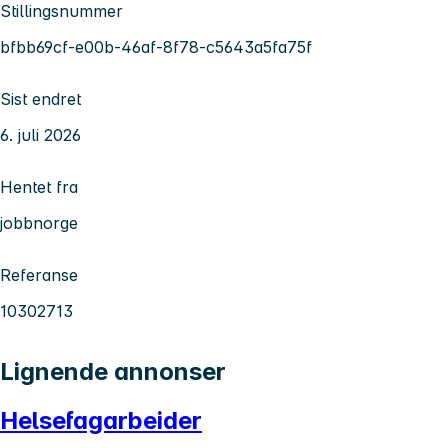
Stillingsnummer
bfbb69cf-e00b-46af-8f78-c5643a5fa75f
Sist endret
6. juli 2026
Hentet fra
jobbnorge
Referanse
10302713
Lignende annonser
Helsefagarbeider