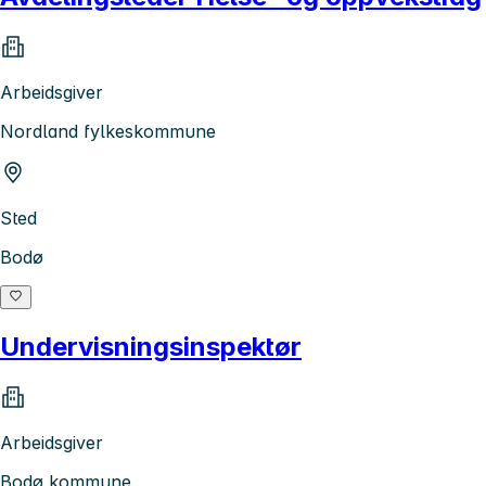
Arbeidsgiver
Nordland fylkeskommune
Sted
Bodø
Undervisningsinspektør
Arbeidsgiver
Bodø kommune