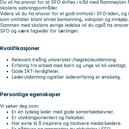
Du vil ha ansvar for at SFO driftes i tråd med Rammepla
skolens satsningsområder.
Videre vil du ha ansvar for et godt innhold i SFO-tiden, og
som omfatter blant annet bemanning, vaktplan og innkjøp
Sammen med skolens øvrige ledelse vil du også ha ansvar 
SFO og være fagleder for lærlinger.
Kvalifikasjoner
Relevant treårig universitet-/høgskoleutdanning.
Erfaring fra arbeid med barn og unge vil bli vektlagt.
Gode IKT-ferdigheter.
Lederutdanning og/eller ledererfaring er ønskelig.
Personlige egenskaper
Vi søker deg som:
Er en tydelig leder med gode samarbeidsevner.
Er utviklingsorientert og fleksibel.
Har evne til å inspirere og motivere medarbeidere.
Er pådriver og igangsetter av aktiviteter i SFO.