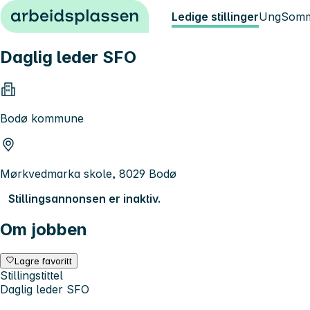
Hopp til innhold
Ledige stillinger
Ung
Somm
Daglig leder SFO
Bodø kommune
Mørkvedmarka skole, 8029 Bodø
Stillingsannonsen er inaktiv.
Om jobben
Lagre favoritt
Stillingstittel
Daglig leder SFO