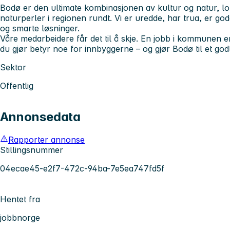
Bodø er den ultimate kombinasjonen av kultur og natur, lok
naturperler i regionen rundt. Vi er uredde, har trua, er g
og smarte løsninger.
Våre medarbeidere får det til å skje. En jobb i kommunen 
du gjør betyr noe for innbyggerne – og gjør Bodø til et godt
Sektor
Offentlig
Annonsedata
Rapporter annonse
Stillingsnummer
04ecae45-e2f7-472c-94ba-7e5ea747fd5f
Hentet fra
jobbnorge