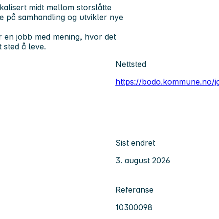
alisert midt mellom storslåtte
ode på samhandling og utvikler nye
er en jobb med mening, hvor det
 sted å leve.
Nettsted
https://bodo.kommune.no/j
Sist endret
3. august 2026
Referanse
10300098