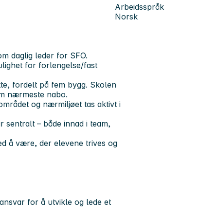
Arbeidsspråk
Norsk
m daglig leder for SFO.
ulighet for forlengelse/fast
e, fordelt på fem bygg. Skolen
som nærmeste nabo.
området og nærmiljøet tas aktivt i
r sentralt – både innad i team,
d å være, der elevene trives og
nsvar for å utvikle og lede et