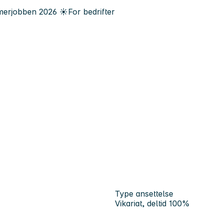
erjobben
2026
☀️
For bedrifter
Type ansettelse
Vikariat, deltid 100%