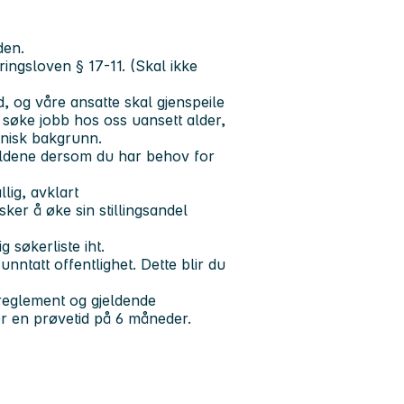
den.
æringsloven § 17-11. (Skal ikke
 og våre ansatte skal gjenspeile
å søke jobb hos oss uansett alder,
etnisk bakgrunn.
oldene dersom du har behov for
lig, avklart
er å øke sin stillingsandel
 søkerliste iht.
nntatt offentlighet. Dette blir du
, reglement og gjeldende
der en prøvetid på 6 måneder.