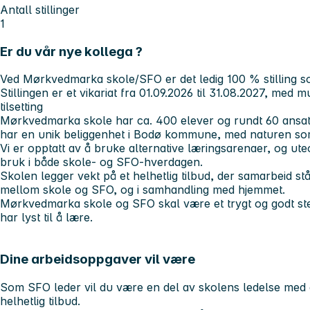
Antall stillinger
1
Er du vår nye kollega ?
Ved Mørkvedmarka skole/SFO er det ledig 100 % stilling so
Stillingen er et vikariat fra 01.09.2026 til 31.08.2027, med m
tilsetting
Mørkvedmarka skole har ca. 400 elever og rundt 60 ansatt
har en unik beliggenhet i Bodø kommune, med naturen 
Vi er opptatt av å bruke alternative læringsarenaer, og ute
bruk i både skole- og SFO-hverdagen.
Skolen legger vekt på et helhetlig tilbud, der samarbeid stå
mellom skole og SFO, og i samhandling med hjemmet.
Mørkvedmarka skole og SFO skal være et trygt og godt ste
har lyst til å lære.
Dine arbeidsoppgaver vil være
Som SFO leder vil du være en del av skolens ledelse med a
helhetlig tilbud.