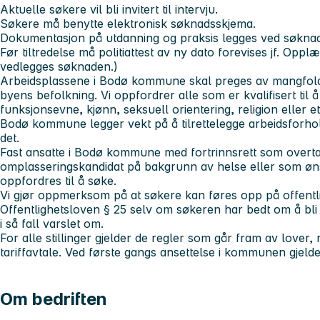
Aktuelle søkere vil bli invitert til intervju.
Søkere må benytte elektronisk søknadsskjema.
Dokumentasjon på utdanning og praksis legges ved søkna
Før tiltredelse må politiattest av ny dato forevises jf. Oppl
vedlegges søknaden.)
Arbeidsplassene i Bodø kommune skal preges av mangfold,
byens befolkning. Vi oppfordrer alle som er kvalifisert til 
funksjonsevne, kjønn, seksuell orientering, religion eller 
Bodø kommune legger vekt på å tilrettelegge arbeidsforh
det.
Fast ansatte i Bodø kommune med fortrinnsrett som overtal
omplasseringskandidat på bakgrunn av helse eller som ønsk
oppfordres til å søke.
Vi gjør oppmerksom på at søkere kan føres opp på offentlig
Offentlighetsloven § 25 selv om søkeren har bedt om å bli u
i så fall varslet om.
For alle stillinger gjelder de regler som går fram av lover
tariffavtale. Ved første gangs ansettelse i kommunen gjel
Om bedriften