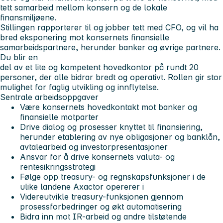
tett samarbeid mellom konsern og de lokale
finansmiljøene.
Stillingen rapporterer til og jobber tett med CFO, og vil ha
bred eksponering mot konsernets finansielle
samarbeidspartnere, herunder banker og øvrige partnere.
Du blir en
del av et lite og kompetent hovedkontor på rundt 20
personer, der alle bidrar bredt og operativt. Rollen gir stor
mulighet for faglig utvikling og innflytelse.
Sentrale arbeidsoppgaver
Være konsernets hovedkontakt mot banker og
finansielle motparter
Drive dialog og prosesser knyttet til finansiering,
herunder etablering av nye obligasjoner og banklån,
avtalearbeid og investorpresentasjoner
Ansvar for å drive konsernets valuta- og
rentesikringsstrategi
Følge opp treasury- og regnskapsfunksjoner i de
ulike landene Axactor opererer i
Videreutvikle treasury-funksjonen gjennom
prosessforbedringer og økt automatisering
Bidra inn mot IR-arbeid og andre tilstøtende