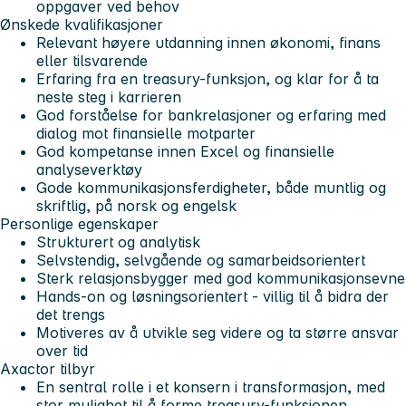
oppgaver ved behov
Ønskede kvalifikasjoner
Relevant høyere utdanning innen økonomi, finans
eller tilsvarende
Erfaring fra en treasury-funksjon, og klar for å ta
neste steg i karrieren
God forståelse for bankrelasjoner og erfaring med
dialog mot finansielle motparter
God kompetanse innen Excel og finansielle
analyseverktøy
Gode kommunikasjonsferdigheter, både muntlig og
skriftlig, på norsk og engelsk
Personlige egenskaper
Strukturert og analytisk
Selvstendig, selvgående og samarbeidsorientert
Sterk relasjonsbygger med god kommunikasjonsevne
Hands-on og løsningsorientert - villig til å bidra der
det trengs
Motiveres av å utvikle seg videre og ta større ansvar
over tid
Axactor tilbyr
En sentral rolle i et konsern i transformasjon, med
stor mulighet til å forme treasury-funksjonen