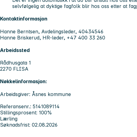
Det er ingen automatikk i at du blir ansatt hos oss ett
selvfølgelig at dyktige fagfolk blir hos oss etter at fa
Kontaktinformasjon
Hanne Berntsen, Avdelingsleder, 40434546
Hanne Briskerud, HR-leder, +47 400 33 260
Arbeidssted
Rådhusgata 1
2270 FLISA
Nøkkelinformasjon:
Arbeidsgiver: Åsnes kommune
Referansenr.: 5141089114
Stillingsprosent: 100%
Lærling
Søknadsfrist: 02.08.2026