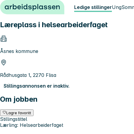
Hopp til innhold
Ledige stillinger
Ung
Somm
Læreplass i helsearbeiderfaget
Åsnes kommune
Rådhusgata 1, 2270 Flisa
Stillingsannonsen er inaktiv.
Om jobben
Lagre favoritt
Stillingstittel
Lærling: Helsearbeiderfaget