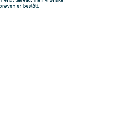
er endt læretid, men vi ønsker
gprøven er bestått.