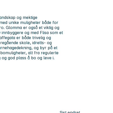
landskap og mektige
med unike muligheter både for
 ro. Glomma er også et viktig og
 innbyggere og med Flisa som et
ffegata er både trivelig og
regående skole, idretts- og
rnehagedekning, og byr på et
 bomuligheter, alt fra regulerte
og god plass å bo og leve i.
Sist endret