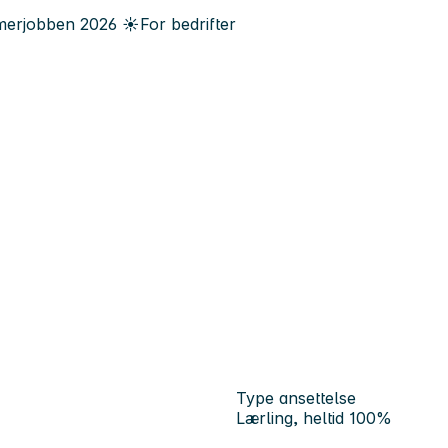
erjobben
2026
☀️
For bedrifter
Type ansettelse
Lærling, heltid 100%