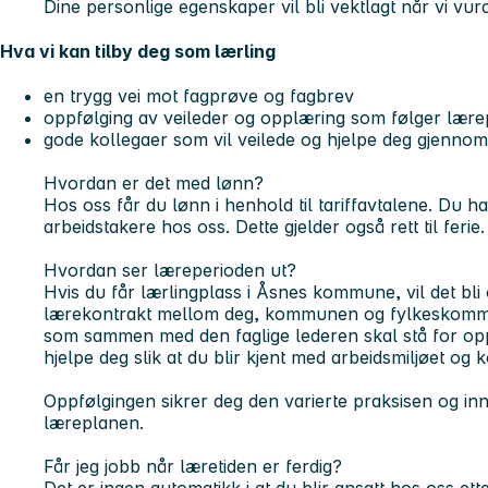
Dine personlige egenskaper vil bli vektlagt når vi vu
Hva vi kan tilby deg som lærling
en trygg vei mot fagprøve og fagbrev
oppfølging av veileder og opplæring som følger lær
gode kollegaer som vil veilede og hjelpe deg gjennom
Hvordan er det med lønn?
Hos oss får du lønn i henhold til tariffavtalene. Du 
arbeidstakere hos oss. Dette gjelder også rett til ferie.
Hvordan ser læreperioden ut?
Hvis du får lærlingplass i Åsnes kommune, vil det bli o
lærekontrakt mellom deg, kommunen og fylkeskommun
som sammen med den faglige lederen skal stå for op
hjelpe deg slik at du blir kjent med arbeidsmiljøet og k
Oppfølgingen sikrer deg den varierte praksisen og innf
læreplanen.
Får jeg jobb når læretiden er ferdig?