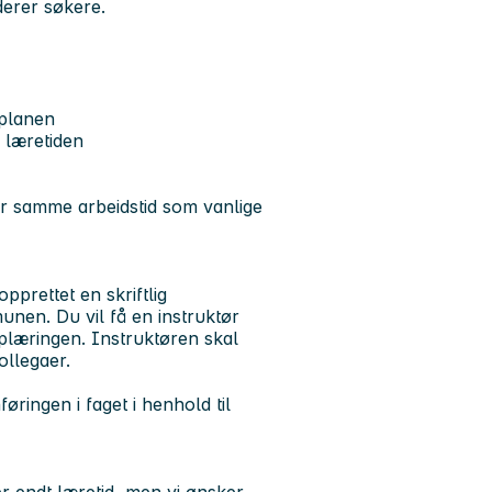
rderer søkere.
eplanen
 læretiden
har samme arbeidstid som vanlige
pprettet en skriftlig
en. Du vil få en instruktør
plæringen. Instruktøren skal
ollegaer.
øringen i faget i henhold til