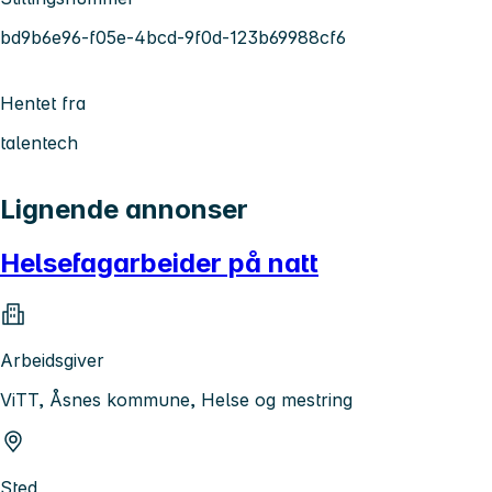
bd9b6e96-f05e-4bcd-9f0d-123b69988cf6
Hentet fra
talentech
Lignende annonser
Helsefagarbeider på natt
Arbeidsgiver
ViTT, Åsnes kommune, Helse og mestring
Sted