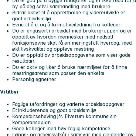
Du er god på å bygge relasjoner og er ikke redd for å
by på deg selv i samhandling med brukere
Bidrar aktivt til å opprettholde og videreutvikle et
godt arbeidsmiljø
Evne til å gi og å ta imot veiledning fra kolleger
Du er engasjert i arbeidet med brukergruppen og er
opptatt av hvordan mennesker med nedsatt
funksjonsevne skal få en meningsfull hverdag, med
økt livskvalitet og oppleve mestring
Du er opptatt av arbeidsoppgavene som viser gode
resultater.
Du er aktiv og liker å bruke nærmiljøet for å finne
mestringsarena som passer den enkelte
Personlig egnethet
Vi tilbyr
Faglige utfordringer og varierte arbeidsoppgaver
Et inkluderende og godt arbeidsmiljø
Kompetanseheving jfr. Elverum kommune sin
kompetanseplan
Gode kolleger med høy faglig kompetanse
Lønns- og arbeidsvilkår i samsvar med gjeldende lov,