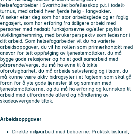
helsefagarbeider i Svartholtet bofellesskap p.t. i todelt-
turnus, med arbeid hver fjerde helg - langvakter.
Vi søker etter deg som har stor arbeidsglede og er faglig
engasjert, som har erfaring fra tidligere arbeid med
personer med nedsatt funksjonsevne og/eller psykisk
utviklingshemming, med brukerperspektiv som ledesnor i
ditt arbeid. Som helsefagarbeider vil du ha varierte
arbeidsoppgaver, du vil ha rollen som primærkontakt med
ansvar for tett oppfølging av tjenestemottaker, du må
bygge gode relasjoner og ha et godt samarbeid med
pårørende/verge, du må ha evne til å takle
uforutsigbarhet, du må arbeide selvstendig og i team, du
må kunne være aktiv bidragsyter i et fagteam som skal gå
foran for å yte gode tjenester til og sammen med
tjenestemottakerne, og du må ha erfaring og kunnskap til
arbeid med utfordrende atferd og håndtering av
skadeavvergende tiltak.
Arbeidsoppgaver
Direkte miljøarbeid med beboerne: Praktisk bistand,