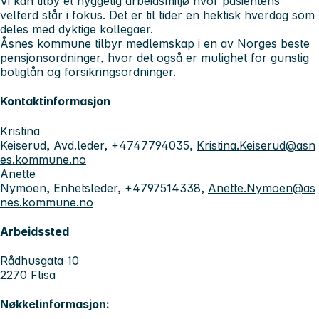
Vi kan tilby et hyggelig arbeidsmiljø hvor pasientens
velferd står i fokus. Det er til tider en hektisk hverdag som
deles med dyktige kollegaer.
Åsnes kommune tilbyr medlemskap i en av Norges beste
pensjonsordninger, hvor det også er mulighet for gunstig
boliglån og forsikringsordninger.
Kontaktinformasjon
Kristina
Keiserud, Avd.leder, +4747794035,
Kristina.Keiserud@asn
es.kommune.no
Anette
Nymoen, Enhetsleder, +4797514338,
Anette.Nymoen@as
nes.kommune.no
Arbeidssted
Rådhusgata 10
2270 Flisa
Nøkkelinformasjon: