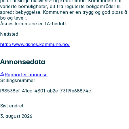
på et allsidige aktivitets- og kulturtilbud. Kommunen har
varierte bomuligheter, alt fra regulerte boligområder til
spredt bebyggelse. Kommunen er en trygg og god plass å
bo og leve i.
Åsnes kommune er IA-bedrift.
Nettsted
http://www.asnes.kommune.no/
Annonsedata
Rapporter annonse
Stillingsnummer
f98538ef-41ac-4801-ab2e-73f9fa68874c
Sist endret
3. august 2026