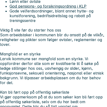
Lønn etter avtale
God pensjons- og forsikringsordning i KLP
Gode velferdsordninger, blant annet hytte- og
kunstforening, bedriftsidrettslag og rabatt på
treningssentre
Viktig å vite før du starter hos oss
Som arbeidstaker i kommunen blir du ansatt på de vilkår,
rettigheter og plikter som følger avtaler, reglementer og
lover.
Mangfold er en styrke
Larvik kommune ser mangfold som en styrke. Vi
oppfordrer derfor alle som er kvalifiserte til å søke på
ledige stillinger hos oss, uavhengig av alder, kjønn,
funksjonsevne, seksuell orientering, nasjonal eller etnisk
bakgrunn. Vi tilpasser arbeidsplassen om du har behov
for det.
Kan bli ført opp på offentlig søkerliste
Vi gjør oppmerksom på at du som søker kan bli ført opp
på offentlig søkerliste, selv om du har bedt om
anonymitet. Dette blir du så fall varslet om.