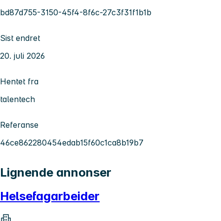
bd87d755-3150-45f4-8f6c-27c3f31f1b1b
Sist endret
20. juli 2026
Hentet fra
talentech
Referanse
46ce862280454edab15f60c1ca8b19b7
Lignende annonser
Helsefagarbeider