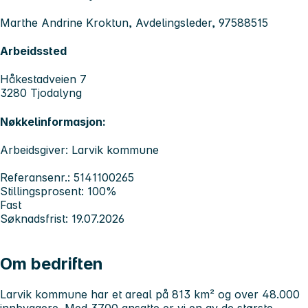
Marthe Andrine Kroktun, Avdelingsleder, 97588515
Arbeidssted
Håkestadveien 7
3280 Tjodalyng
Nøkkelinformasjon:
Arbeidsgiver: Larvik kommune
Referansenr.: 5141100265
Stillingsprosent: 100%
Fast
Søknadsfrist: 19.07.2026
Om bedriften
Larvik kommune har et areal på 813 km² og over 48.000
innbyggere. Med 3700 ansatte er vi en av de største