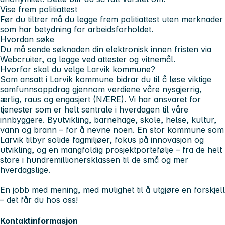
Vise frem politiattest
Før du tiltrer må du legge frem politiattest uten merknader
som har betydning for arbeidsforholdet.
Hvordan søke
Du må sende søknaden din elektronisk innen fristen via
Webcruiter, og legge ved attester og vitnemål.
Hvorfor skal du velge Larvik kommune?
Som ansatt i Larvik kommune bidrar du til å løse viktige
samfunnsoppdrag gjennom verdiene våre nysgjerrig,
ærlig, raus og engasjert (NÆRE). Vi har ansvaret for
tjenester som er helt sentrale i hverdagen til våre
innbyggere. Byutvikling, barnehage, skole, helse, kultur,
vann og brann – for å nevne noen. En stor kommune som
Larvik tilbyr solide fagmiljøer, fokus på innovasjon og
utvikling, og en mangfoldig prosjektportefølje – fra de helt
store i hundremillionersklassen til de små og mer
hverdagslige.
En jobb med mening, med mulighet til å utgjøre en forskjell
– det får du hos oss!
Kontaktinformasjon