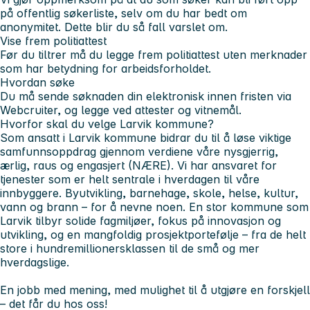
på offentlig søkerliste, selv om du har bedt om
anonymitet. Dette blir du så fall varslet om.
Vise frem politiattest
Før du tiltrer må du legge frem politiattest uten merknader
som har betydning for arbeidsforholdet.
Hvordan søke
Du må sende søknaden din elektronisk innen fristen via
Webcruiter, og legge ved attester og vitnemål.
Hvorfor skal du velge Larvik kommune?
Som ansatt i Larvik kommune bidrar du til å løse viktige
samfunnsoppdrag gjennom verdiene våre nysgjerrig,
ærlig, raus og engasjert (NÆRE). Vi har ansvaret for
tjenester som er helt sentrale i hverdagen til våre
innbyggere. Byutvikling, barnehage, skole, helse, kultur,
vann og brann – for å nevne noen. En stor kommune som
Larvik tilbyr solide fagmiljøer, fokus på innovasjon og
utvikling, og en mangfoldig prosjektportefølje – fra de helt
store i hundremillionersklassen til de små og mer
hverdagslige.
En jobb med mening, med mulighet til å utgjøre en forskjell
– det får du hos oss!