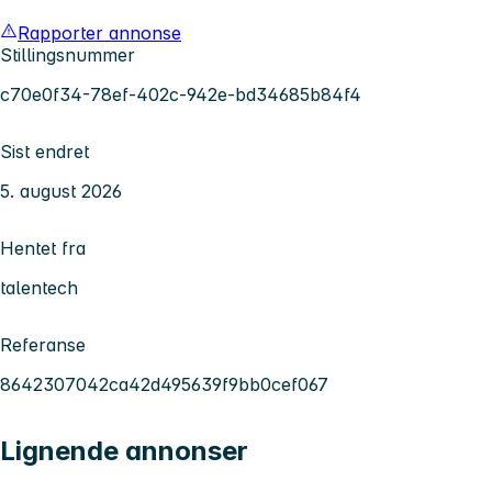
Rapporter annonse
Stillingsnummer
c70e0f34-78ef-402c-942e-bd34685b84f4
Sist endret
5. august 2026
Hentet fra
talentech
Referanse
8642307042ca42d495639f9bb0cef067
Lignende annonser