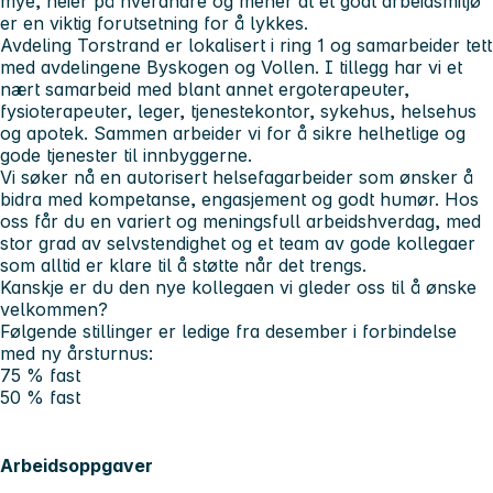
mye, heier på hverandre og mener at et godt arbeidsmiljø
er en viktig forutsetning for å lykkes.
Avdeling Torstrand er lokalisert i ring 1 og samarbeider tett
med avdelingene Byskogen og Vollen. I tillegg har vi et
nært samarbeid med blant annet ergoterapeuter,
fysioterapeuter, leger, tjenestekontor, sykehus, helsehus
og apotek. Sammen arbeider vi for å sikre helhetlige og
gode tjenester til innbyggerne.
Vi søker nå en autorisert helsefagarbeider som ønsker å
bidra med kompetanse, engasjement og godt humør. Hos
oss får du en variert og meningsfull arbeidshverdag, med
stor grad av selvstendighet og et team av gode kollegaer
som alltid er klare til å støtte når det trengs.
Kanskje er du den nye kollegaen vi gleder oss til å ønske
velkommen?
Følgende stillinger er ledige fra desember i forbindelse
med ny årsturnus:
75 % fast
50 % fast
Arbeidsoppgaver