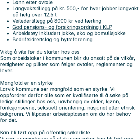
Lønn etter avtale
Langvaktstillegg på kr. 500,- for hver jobbet langvakt
på helg over 12,5 t
Veiledertillegg på 8000 kr ved lærling
God pensjons- og forsikringsordning i KLP
Arbeidstøy inkludert jakke, sko og bomullsjakke
Bedriftsidrettslag og hytteforening
Viktig å vite før du starter hos oss
Som arbeidstaker i kommunen blir du ansatt på de vilkår,
rettigheter og plikter som følger avtaler, reglementer og
lover.
Mangfold er en styrke
Larvik kommune ser mangfold som en styrke. Vi
oppfordrer derfor alle som er kvalifiserte til å søke på
ledige stillinger hos oss, uavhengig av alder, kjønn,
funksjonsevne, seksuell orientering, nasjonal eller etnisk
bakgrunn. Vi tilpasser arbeidsplassen om du har behov
for det.
Kan bli ført opp på offentlig søkerliste
Vi gjør oppmerksom på at du som søker kan bli ført opp