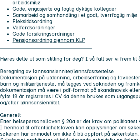
arbeidsmiljø
Gode, engasjerte og faglig dyktige kollegaer
Samarbeid og samhandling i et godt, tverrfaglig miljø
Fleksitidsordning
Velferdsordninger
Gode forsikringsordninger
Pensjonsordning gjennom KLP
__________________________________________
Høres dette ut som stilling for deg? I så fall ser vi frem til
Beregning av lønnsansiennitet/lønnsfastsettelse
Dokumentasjon på utdanning, arbeidserfaring og lovbeste
barn og militærtjeneste, må legges ved søknaden og framk
dokumentasjon må være i pdf-format på skandinavisk eller 
fylte 18 år registreres i CV da denne brukes som utgangsp
og/eller lønnsansiennitet.
Generelt
Etter helsepersonelloven § 20a er det krav om politiattest v
I henhold til offentlighetsloven kan opplysninger om søker
søkeren har anmodet om ikke å bli oppført på søkerlisten.