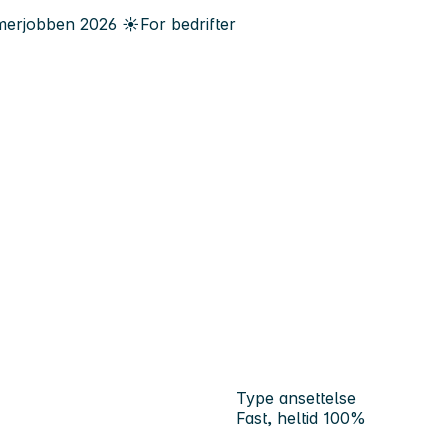
erjobben
2026
☀️
For bedrifter
Type ansettelse
Fast, heltid 100%