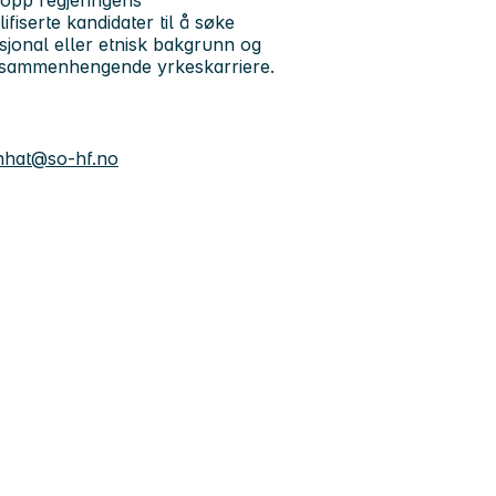
 opp regjeringens
iserte kandidater til å søke
sjonal eller etnisk bakgrunn og
n sammenhengende yrkeskarriere.
inhat@so-hf.no