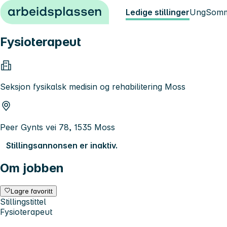
Hopp til innhold
Ledige stillinger
Ung
Somm
Fysioterapeut
Seksjon fysikalsk medisin og rehabilitering Moss
Peer Gynts vei 78, 1535 Moss
Stillingsannonsen er inaktiv.
Om jobben
Lagre favoritt
Stillingstittel
Fysioterapeut