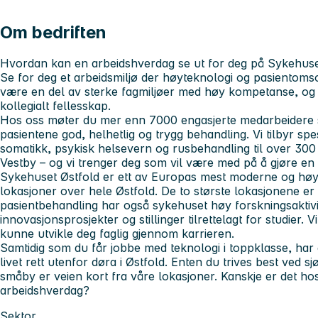
Om bedriften
Hvordan kan en arbeidshverdag se ut for deg på Sykehuse
Se for deg et arbeidsmiljø der høyteknologi og pasientoms
være en del av sterke fagmiljøer med høy kompetanse, og 
kollegialt fellesskap.
Hos oss møter du mer enn 7000 engasjerte medarbeidere
pasientene god, helhetlig og trygg behandling. Vi tilbyr spe
somatikk, psykisk helsevern og rusbehandling til over 300
Vestby – og vi trenger deg som vil være med på å gjøre en f
Sykehuset Østfold er ett av Europas mest moderne og hø
lokasjoner over hele Østfold. De to største lokasjonene er p
pasientbehandling har også sykehuset høy forskningsaktiv
innovasjonsprosjekter og stillinger tilrettelagt for studier. Vi
kunne utvikle deg faglig gjennom karrieren.
Samtidig som du får jobbe med teknologi i toppklasse, har
livet rett utenfor døra i Østfold. Enten du trives best ved sj
småby er veien kort fra våre lokasjoner. Kanskje er det ho
arbeidshverdag?
Sektor