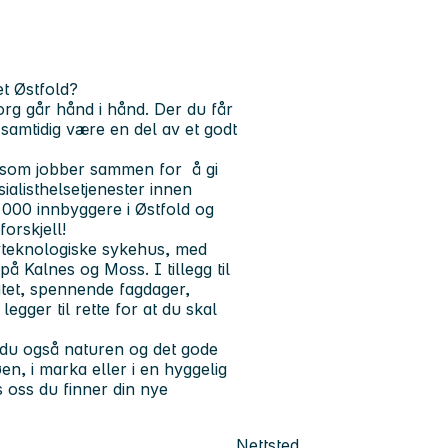
t Østfold?
org går hånd i hånd. Der du får
samtidig være en del av et godt
 som jobber sammen for å gi
sialisthelsetjenester innen
 000 innbyggere i Østfold og
orskjell!
yteknologiske sykehus, med
å Kalnes og Moss. I tillegg til
itet, spennende fagdager,
 legger til rette for at du skal
 du også naturen og det gode
øen, i marka eller i en hyggelig
s oss du finner din nye
Nettsted