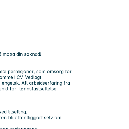
 å motta din søknad!
mte permisjoner, som omsorg for
omme i CV. Vedlagt
engelsk. All arbeidserfaring fra
unkt for lønnsfastsettelse
ed tilsetting.
en bli offentliggjort selv om