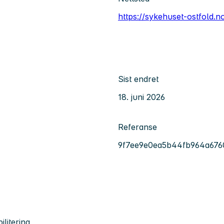
https://sykehuset-ostfold.n
Sist endret
18. juni 2026
Referanse
9f7ee9e0ea5b44fb964a676
ilitering