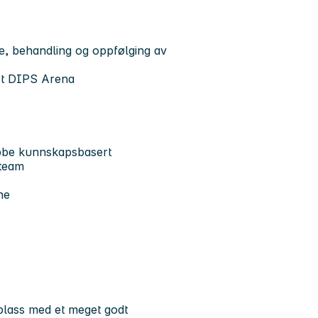
e, behandling og oppfølging av
et DIPS Arena
jobbe kunnskapsbasert
 team
ne
plass med et meget godt