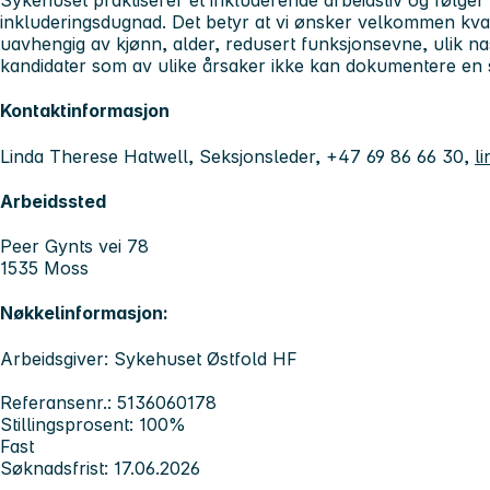
Sykehuset praktiserer et inkluderende arbeidsliv og følger
inkluderingsdugnad. Det betyr at vi ønsker velkommen kvalif
uavhengig av kjønn, alder, redusert funksjonsevne, ulik na
kandidater som av ulike årsaker ikke kan dokumentere e
Kontaktinformasjon
Linda Therese Hatwell, Seksjonsleder, +47 69 86 66 30,
l
Arbeidssted
Peer Gynts vei 78
1535 Moss
Nøkkelinformasjon:
Arbeidsgiver: Sykehuset Østfold HF
Referansenr.: 5136060178
Stillingsprosent: 100%
Fast
Søknadsfrist: 17.06.2026