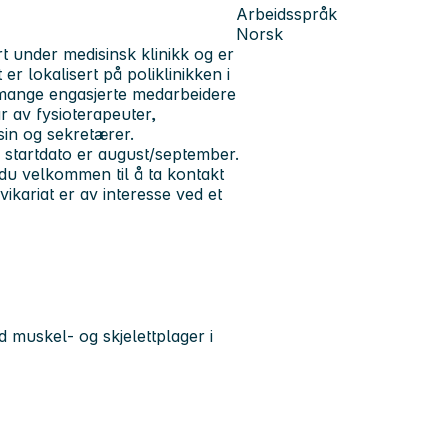
Arbeidsspråk
Norsk
rt under medisinsk klinikk og er
er lokalisert på poliklinikken i
g mange engasjerte medarbeidere
r av fysioterapeuter,
sin og sekretærer.
ig startdato er august/september.
du velkommen til å ta kontakt
ikariat er av interesse ved et
 muskel- og skjelettplager i