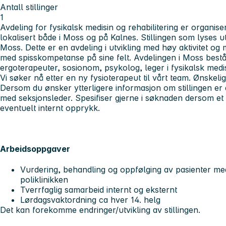
Antall stillinger
1
Avdeling for fysikalsk medisin og rehabilitering er organise
lokalisert både i Moss og på Kalnes. Stillingen som lyses ut 
Moss. Dette er en avdeling i utvikling med høy aktivitet o
med spisskompetanse på sine felt. Avdelingen i Moss bestå
ergoterapeuter, sosionom, psykolog, leger i fysikalsk medi
Vi søker nå etter en ny fysioterapeut til vårt team. Ønskel
Dersom du ønsker ytterligere informasjon om stillingen er 
med seksjonsleder. Spesifiser gjerne i søknaden dersom et v
eventuelt internt opprykk.
Arbeidsoppgaver
Vurdering, behandling og oppfølging av pasienter med
poliklinikken
Tverrfaglig samarbeid internt og eksternt
Lørdagsvaktordning ca hver 14. helg
Det kan forekomme endringer/utvikling av stillingen.