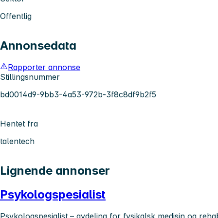
Offentlig
Annonsedata
Rapporter annonse
Stillingsnummer
bd0014d9-9bb3-4a53-972b-3f8c8df9b2f5
Hentet fra
talentech
Lignende annonser
Psykologspesialist
Psykologspesialist – avdeling for fysikalsk medisin og rehab