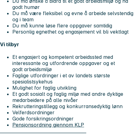
Du må ønske å bidra til et godt arbeidsmiljø og ha
godt humør
Du må være fleksibel og evne å arbeide selvstendig
og i team
Du må kunne løse flere oppgaver samtidig
Personlig egnethet og engasjement vil bli vektlagt
Vi tilbyr
Et engasjert og kompetent arbeidssted med
interessante og utfordrende oppgaver og et
godt arbeidsmiljø
Faglige utfordringer i et av landets største
spesialistsykehus
Mulighet for faglig utvikling
Et godt sosialt og faglig miljø med andre dyktige
medarbeidere på alle nivåer
Rekrutteringstillegg og konkurransedyktig lønn
Velferdsordninger
Gode forsikringsordninger
Pensjonsordning gjennom KLP
________________________________________