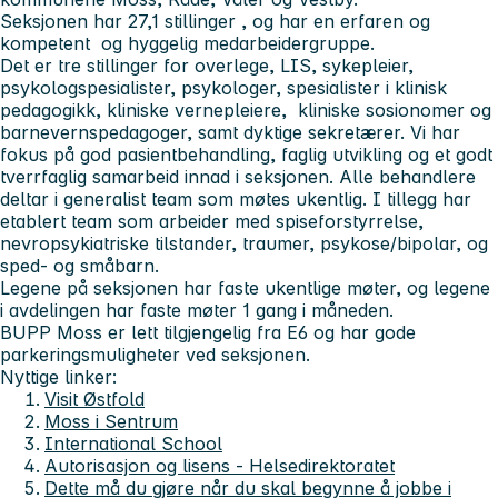
Seksjonen har 27,1 stillinger , og har en erfaren og
kompetent og hyggelig medarbeidergruppe.
Det er tre stillinger for overlege, LIS, sykepleier,
psykologspesialister, psykologer, spesialister i klinisk
pedagogikk, kliniske vernepleiere, kliniske sosionomer og
barnevernspedagoger, samt dyktige sekretærer. Vi har
fokus på god pasientbehandling, faglig utvikling og et godt
tverrfaglig samarbeid innad i seksjonen. Alle behandlere
deltar i generalist team som møtes ukentlig. I tillegg har
etablert team som arbeider med spiseforstyrrelse,
nevropsykiatriske tilstander, traumer, psykose/bipolar, og
sped- og småbarn.
Legene på seksjonen har faste ukentlige møter, og legene
i avdelingen har faste møter 1 gang i måneden.
BUPP Moss er lett tilgjengelig fra E6 og har gode
parkeringsmuligheter ved seksjonen.
Nyttige linker:
Visit Østfold
Moss i Sentrum
International School
Autorisasjon og lisens - Helsedirektoratet
Dette må du gjøre når du skal begynne å jobbe i