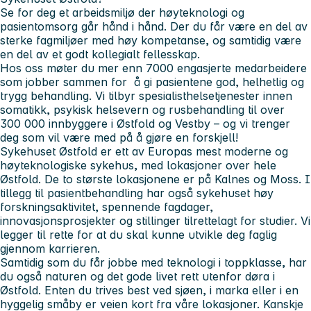
Se for deg et arbeidsmiljø der høyteknologi og
pasientomsorg går hånd i hånd. Der du får være en del av
sterke fagmiljøer med høy kompetanse, og samtidig være
en del av et godt kollegialt fellesskap.
Hos oss møter du mer enn 7000 engasjerte medarbeidere
som jobber sammen for å gi pasientene god, helhetlig og
trygg behandling. Vi tilbyr spesialisthelsetjenester innen
somatikk, psykisk helsevern og rusbehandling til over
300 000 innbyggere i Østfold og Vestby – og vi trenger
deg som vil være med på å gjøre en forskjell!
Sykehuset Østfold er ett av Europas mest moderne og
høyteknologiske sykehus, med lokasjoner over hele
Østfold. De to største lokasjonene er på Kalnes og Moss. I
tillegg til pasientbehandling har også sykehuset høy
forskningsaktivitet, spennende fagdager,
innovasjonsprosjekter og stillinger tilrettelagt for studier. Vi
legger til rette for at du skal kunne utvikle deg faglig
gjennom karrieren.
Samtidig som du får jobbe med teknologi i toppklasse, har
du også naturen og det gode livet rett utenfor døra i
Østfold. Enten du trives best ved sjøen, i marka eller i en
hyggelig småby er veien kort fra våre lokasjoner. Kanskje