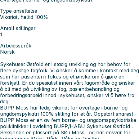
Type ansettelse
Vikariat, heltid 100%
Antall stillinger
1
Arbeidsspråk
Norsk
Sykehuset Østfold er i stadig utvikling og har behov for
flere dyktige fagfolk. Vi ønsker å komme i kontakt med deg
som har pasienten i fokus og et ønske om å gjøre en
forskjell. Er du spesialist innen vårt fagområde og ønsker
å bli med på utvikling av fag, pasientbehandling og
forbedringsarbeid innad i sykehuset, ønsker vi å høre fra
deg!
BUPP Moss har ledig vikariat for overlege i barne- og
ungdomspykiatri 100% stilling for et år. Oppstart snarest
BUPP Moss er en av fem barne- og ungdomspsykiatriske
poliklinikker i avdeling BUPP/HABU Sykehuset Østfold .
Seksjonen er plassert på SØ i Moss. og har ansvar for
kommunene Moss, Råde, Våler og Vestby.