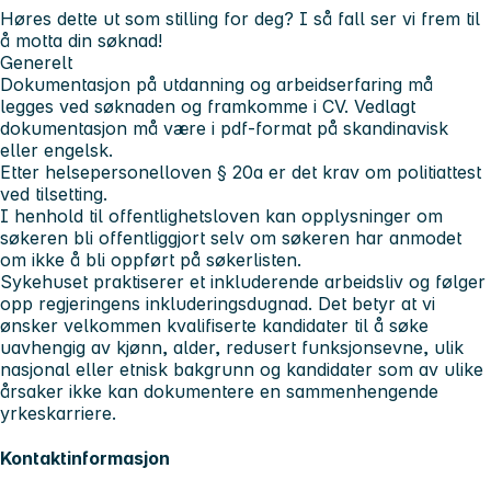
Høres dette ut som stilling for deg? I så fall ser vi frem til
å motta din søknad!
Generelt
Dokumentasjon på utdanning og arbeidserfaring må
legges ved søknaden og framkomme i CV. Vedlagt
dokumentasjon må være i pdf-format på skandinavisk
eller engelsk.
Etter helsepersonelloven § 20a er det krav om politiattest
ved tilsetting.
I henhold til offentlighetsloven kan opplysninger om
søkeren bli offentliggjort selv om søkeren har anmodet
om ikke å bli oppført på søkerlisten.
Sykehuset praktiserer et inkluderende arbeidsliv og følger
opp regjeringens inkluderingsdugnad. Det betyr at vi
ønsker velkommen kvalifiserte kandidater til å søke
uavhengig av kjønn, alder, redusert funksjonsevne, ulik
nasjonal eller etnisk bakgrunn og kandidater som av ulike
årsaker ikke kan dokumentere en sammenhengende
yrkeskarriere.
Kontaktinformasjon