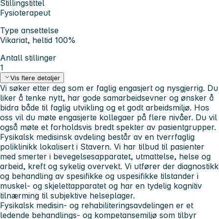
Stillingstittel
Fysioterapeut
Type ansettelse
Vikariat, heltid 100%
Antall stillinger
1
Vis flere detaljer
Vi søker etter deg som er faglig engasjert og nysgjerrig. Du
liker å tenke nytt, har gode samarbeidsevner og ønsker å
bidra både til faglig utvikling og et godt arbeidsmiljø. Hos
oss vil du møte engasjerte kollegaer på flere nivåer. Du vil
også møte et forholdsvis bredt spekter av pasientgrupper.
Fysikalsk medisinsk avdeling består av en tverrfaglig
poliklinikk lokalisert i Stavern. Vi har tilbud til pasienter
med smerter i bevegelsesapparatet, utmattelse, helse og
arbeid, kreft og sykelig overvekt. Vi utfører der diagnostikk
og behandling av spesifikke og uspesifikke tilstander i
muskel- og skjelettapparatet og har en tydelig kognitiv
tilnærming til subjektive helseplager.
Fysikalsk medisin- og rehabiliteringsavdelingen er et
ledende behandlings- og kompetansemiljø som tilbyr