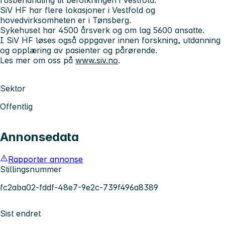
SiV HF har flere lokasjoner i Vestfold og
hovedvirksomheten er i Tønsberg.
Sykehuset har 4500 årsverk og om lag 5600 ansatte.
I SiV HF løses også oppgaver innen forskning, utdanning
og opplæring av pasienter og pårørende.
Les mer om oss på
www.siv.no
.
Sektor
Offentlig
Annonsedata
Rapporter annonse
Stillingsnummer
fc2aba02-fddf-48e7-9e2c-739f496a8389
Sist endret