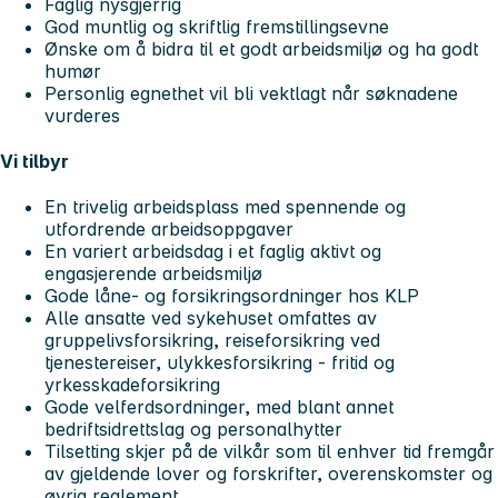
Faglig nysgjerrig
God muntlig og skriftlig fremstillingsevne
Ønske om å bidra til et godt arbeidsmiljø og ha godt
humør
Personlig egnethet vil bli vektlagt når søknadene
vurderes
Vi tilbyr
En trivelig arbeidsplass med spennende og
utfordrende arbeidsoppgaver
En variert arbeidsdag i et faglig aktivt og
engasjerende arbeidsmiljø
Gode låne- og forsikringsordninger hos KLP
Alle ansatte ved sykehuset omfattes av
gruppelivsforsikring, reiseforsikring ved
tjenestereiser, ulykkesforsikring - fritid og
yrkesskadeforsikring
Gode velferdsordninger, med blant annet
bedriftsidrettslag og personalhytter
Tilsetting skjer på de vilkår som til enhver tid fremgår
av gjeldende lover og forskrifter, overenskomster og
øvrig reglement