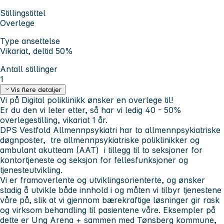
Stillingstittel
Overlege
Type ansettelse
Vikariat, deltid 50%
Antall stillinger
1
Vis flere detaljer
Vi på Digital poliklinikk ønsker en overlege til!
Er du den vi leter etter, så har vi ledig 40 - 50%
overlegestilling, vikariat 1 år.
DPS Vestfold Allmennpsykiatri har to allmennpsykiatriske
døgnposter, tre allmennpsykiatriske poliklinikker og
ambulant akutteam (AAT) i tillegg til to seksjoner for
kontortjeneste og seksjon for fellesfunksjoner og
tjenesteutvikling.
Vi er framoverlente og utviklingsorienterte, og ønsker
stadig å utvikle både innhold i og måten vi tilbyr tjenestene
våre på, slik at vi gjennom bærekraftige løsninger gir rask
og virksom behandling til pasientene våre. Eksempler på
dette er Ung Arena + sammen med Tønsberg kommune,