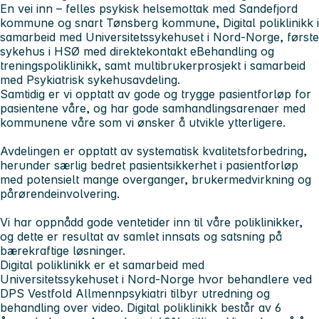
En vei inn – felles psykisk helsemottak med Sandefjord
kommune og snart Tønsberg kommune, Digital poliklinikk i
samarbeid med Universitetssykehuset i Nord-Norge, første
sykehus i HSØ med direktekontakt eBehandling og
treningspoliklinikk, samt multibrukerprosjekt i samarbeid
med Psykiatrisk sykehusavdeling.
Samtidig er vi opptatt av gode og trygge pasientforløp for
pasientene våre, og har gode samhandlingsarenaer med
kommunene våre som vi ønsker å utvikle ytterligere.
Avdelingen er opptatt av systematisk kvalitetsforbedring,
herunder særlig bedret pasientsikkerhet i pasientforløp
med potensielt mange overganger, brukermedvirkning og
pårørendeinvolvering.
Vi har oppnådd gode ventetider inn til våre poliklinikker,
og dette er resultat av samlet innsats og satsning på
bærekraftige løsninger.
Digital poliklinikk er et samarbeid med
Universitetssykehuset i Nord-Norge hvor behandlere ved
DPS Vestfold Allmennpsykiatri tilbyr utredning og
behandling over video. Digital poliklinikk består av 6