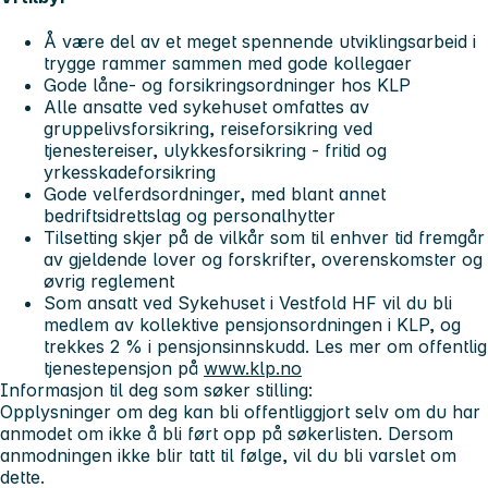
Å være del av et meget spennende utviklingsarbeid i
trygge rammer sammen med gode kollegaer
Gode låne- og forsikringsordninger hos KLP
Alle ansatte ved sykehuset omfattes av
gruppelivsforsikring, reiseforsikring ved
tjenestereiser, ulykkesforsikring - fritid og
yrkesskadeforsikring
Gode velferdsordninger, med blant annet
bedriftsidrettslag og personalhytter
Tilsetting skjer på de vilkår som til enhver tid fremgår
av gjeldende lover og forskrifter, overenskomster og
øvrig reglement
Som ansatt ved Sykehuset i Vestfold HF vil du bli
medlem av kollektive pensjonsordningen i KLP, og
trekkes 2 % i pensjonsinnskudd. Les mer om offentlig
tjenestepensjon på
www.klp.no
Informasjon til deg som søker stilling:
Opplysninger om deg kan bli offentliggjort selv om du har
anmodet om ikke å bli ført opp på søkerlisten. Dersom
anmodningen ikke blir tatt til følge, vil du bli varslet om
dette.