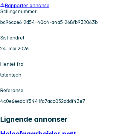
Rapporter annonse
Stillingsnummer
bc96cce6-2d54-40c4-a4a5-268fb932063b
Sist endret
24. mai 2026
Hentet fra
talentech
Referanse
4c0e6eedc1f5441fa7aac052dddf43e7
Lignende annonser
Helsefagarbeider natt