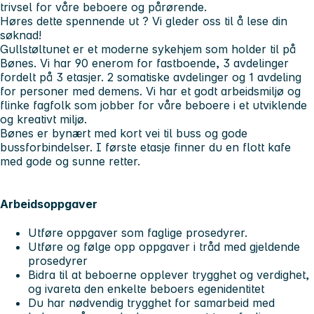
trivsel for våre beboere og pårørende.
Høres dette spennende ut ? Vi gleder oss til å lese din
søknad!
Gullstøltunet er et moderne sykehjem som holder til på
Bønes. Vi har 90 enerom for fastboende, 3 avdelinger
fordelt på 3 etasjer. 2 somatiske avdelinger og 1 avdeling
for personer med demens. Vi har et godt arbeidsmiljø og
flinke fagfolk som jobber for våre beboere i et utviklende
og kreativt miljø.
Bønes er bynært med kort vei til buss og gode
bussforbindelser. I første etasje finner du en flott kafe
med gode og sunne retter.
Arbeidsoppgaver
Utføre oppgaver som faglige prosedyrer.
Utføre og følge opp oppgaver i tråd med gjeldende
prosedyrer
Bidra til at beboerne opplever trygghet og verdighet,
og ivareta den enkelte beboers egenidentitet
Du har nødvendig trygghet for samarbeid med