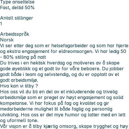
Type ansettelse
Fast, deltid 50%
Antall stillinger
1
Arbeidsspråk
Norsk
Vi ser etter deg som er helsefagarbeider og som har hjerte
og ekstra engasjement for eldreomsorgen. Vi har ledig 50
- 80% stilling på natt
Du trives i en hektisk hverdag og motiveres av å skape
gode øyeblikk og et godt liv for våre beboere. Du jobber
godt både i team og selvstendig, og du er opptatt av et
godt arbeidsmiljø.
Hva kan vi tilby ?
Hos oss vil du bli en del av et inkluderende og trivelig
arbeidsmiljø som er preget av høyt engasjement og solid
kompetanse. Vi har fokus på fag og kvalitet og gir
medarbeiderne mulighet til både faglig og personlig
utvikling. Hos oss er det mye humor og latter med en lett
og uformell tone.
Vår visjon er å tilby kjærlig omsorg, skape trygghet og høy