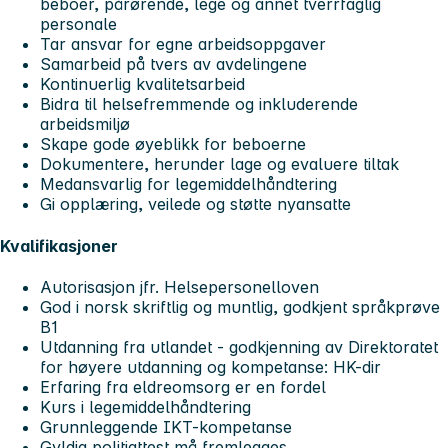
beboer, pårørende, lege og annet tverrfaglig
personale
Tar ansvar for egne arbeidsoppgaver
Samarbeid på tvers av avdelingene
Kontinuerlig kvalitetsarbeid
Bidra til helsefremmende og inkluderende
arbeidsmiljø
Skape gode øyeblikk for beboerne
Dokumentere, herunder lage og evaluere tiltak
Medansvarlig for legemiddelhåndtering
Gi opplæring, veilede og støtte nyansatte
Kvalifikasjoner
Autorisasjon jfr. Helsepersonelloven
God i norsk skriftlig og muntlig, godkjent språkprøve
B1
Utdanning fra utlandet - godkjenning av Direktoratet
for høyere utdanning og kompetanse: HK-dir
Erfaring fra eldreomsorg er en fordel
Kurs i legemiddelhåndtering
Grunnleggende IKT-kompetanse
Gyldig politiattest må fremlegges