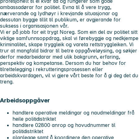
profesjonelt til ei kvar tid og fungerer som gode
ambassadørar for politiet. Evna til å vere trygg,
nærverande og lydhøyr i krevjande situasjonar og
dessutan byggje tillit til publikum, er avgjerande for
suksess i organisasjonen vår.
Vi er på jobb for eit trygt Noreg. Som ein del av politiet sitt
viktige samfunnsoppdrag, skal vi førebyggje og nedkjempe
kriminalitet, skape tryggleik og vareta rettstryggleiken. Vi
trur at mangfald bidrar til betre oppgåveløysing, og søkjer
derfor medarbeidarar med ulik bakgrunn, erfaring,
perspektiv og kompetanse. Dersom du har behov for
tilrettelegging i rekrutteringsprosessen eller
arbeidskvardagen, vil vi gjere vårt beste for å gi deg det du
treng.
Arbeidsoppgåver
handtere operative meldingar og naudmeldingar frå
heile politidistriktet
handtere 02800 anrop og hovudnummer til
politidistriktet
planlegge samt å koordinere den operative