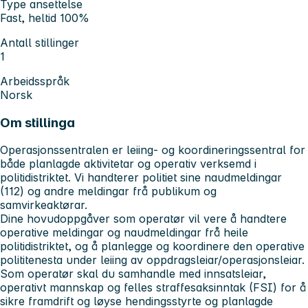
Type ansettelse
Fast, heltid 100%
Antall stillinger
1
Arbeidsspråk
Norsk
Om stillinga
Operasjonssentralen er leiing- og koordineringssentral for
både planlagde aktivitetar og operativ verksemd i
politidistriktet. Vi handterer politiet sine naudmeldingar
(112) og andre meldingar frå publikum og
samvirkeaktørar.
Dine hovudoppgåver som operatør vil vere å handtere
operative meldingar og naudmeldingar frå heile
politidistriktet, og å planlegge og koordinere den operative
polititenesta under leiing av oppdragsleiar/operasjonsleiar.
Som operatør skal du samhandle med innsatsleiar,
operativt mannskap og felles straffesaksinntak (FSI) for å
sikre framdrift og løyse hendingsstyrte og planlagde