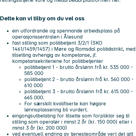
retningslinjene våre og medarbeidarplattformen her.
Dette kan vi tilby om du vel oss
ein utfordrande og spennande arbeidsplass på
operasjonssentralen i Ålesund
fast stilling som politibetjent 3/2/1 (SKO
1461/1459/1457) i Møre og Romsdal politidistrikt, med
tilsetting avhengig av kompetanse, jf.
kompetansekriteriene for politibetjenter
politibetjent 1 - brutto årslønn frå kr. 535 000 -
585 000
politibetjent 2 - brutto årslønn frå kr. 560 000 -
610 000
politibetjent 3 - brutto årslønn frå kr. 615 000 -
665 000.
For særskilt kvalifiserte kan høgare
lønnsplassering bli vurdert.
eingongsutbetaling for tilsette som forpliktar seg til
stilling som operatør i minst 2 år (kr. 150 000) eller i
minst 3 år (kr. 200 000)
ved eventuell endring av tjenesteområde vert det gitt