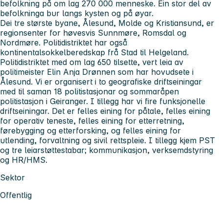
befolkning på om lag 270 000 menneske. Ein stor del av
befolkninga bur langs kysten og på øyar.
Dei tre største byane, Ålesund, Molde og Kristiansund, er
regionsenter for høvesvis Sunnmøre, Romsdal og
Nordmøre. Politidistriktet har også
kontinentalsokkelberedskap frå Stad til Helgeland.
Politidistriktet med om lag 650 tilsette, vert leia av
politimeister Elin Anja Drønnen som har hovudsete i
Ålesund. Vi er organisert i to geografiske driftseiningar
med til saman 18 politistasjonar og sommaråpen
politistasjon i Geiranger. I tillegg har vi fire funksjonelle
driftseiningar. Det er felles eining for påtale, felles eining
for operativ teneste, felles eining for etterretning,
førebygging og etterforsking, og felles eining for
utlending, forvaltning og sivil rettspleie. I tillegg kjem PST
og tre leiarstøttestabar; kommunikasjon, verksemdstyring
og HR/HMS.
Sektor
Offentlig