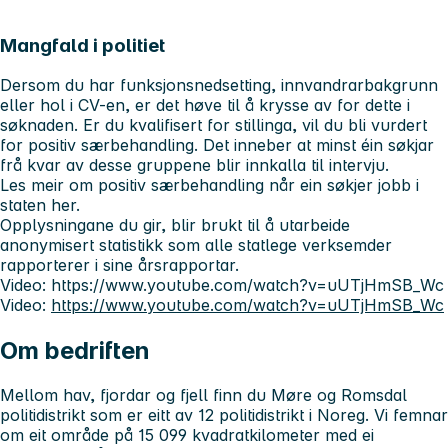
Mangfald i politiet
Dersom du har funksjonsnedsetting, innvandrarbakgrunn
eller hol i CV-en, er det høve til å krysse av for dette i
søknaden. Er du kvalifisert for stillinga, vil du bli vurdert
for positiv særbehandling. Det inneber at minst éin søkjar
frå kvar av desse gruppene blir innkalla til intervju.
Les meir om positiv særbehandling når ein søkjer jobb i
staten her.
Opplysningane du gir, blir brukt til å utarbeide
anonymisert statistikk som alle statlege verksemder
rapporterer i sine årsrapportar.
Video: https://www.youtube.com/watch?v=uUTjHmSB_Wc
Video:
https://www.youtube.com/watch?v=uUTjHmSB_Wc
Om bedriften
Mellom hav, fjordar og fjell finn du Møre og Romsdal
politidistrikt som er eitt av 12 politidistrikt i Noreg. Vi femnar
om eit område på 15 099 kvadratkilometer med ei