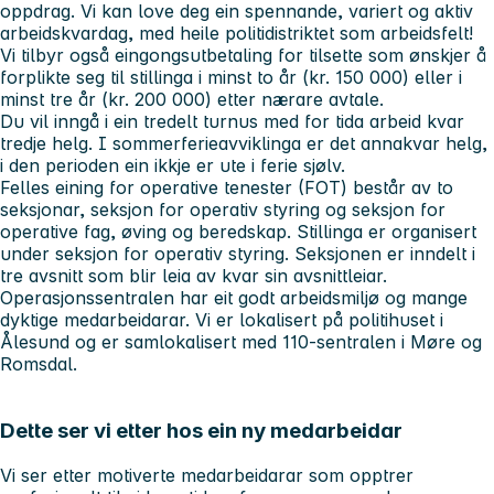
oppdrag. Vi kan love deg ein spennande, variert og aktiv
arbeidskvardag, med heile politidistriktet som arbeidsfelt!
Vi tilbyr også eingongsutbetaling for tilsette som ønskjer å
forplikte seg til stillinga i minst to år (kr. 150 000) eller i
minst tre år (kr. 200 000) etter nærare avtale.
Du vil inngå i ein tredelt turnus med for tida arbeid kvar
tredje helg. I sommerferieavviklinga er det annakvar helg,
i den perioden ein ikkje er ute i ferie sjølv.
Felles eining for operative tenester (FOT) består av to
seksjonar, seksjon for operativ styring og seksjon for
operative fag, øving og beredskap. Stillinga er organisert
under seksjon for operativ styring. Seksjonen er inndelt i
tre avsnitt som blir leia av kvar sin avsnittleiar.
Operasjonssentralen har eit godt arbeidsmiljø og mange
dyktige medarbeidarar. Vi er lokalisert på politihuset i
Ålesund og er samlokalisert med 110-sentralen i Møre og
Romsdal.
Dette ser vi etter hos ein ny medarbeidar
Vi ser etter motiverte medarbeidarar som opptrer