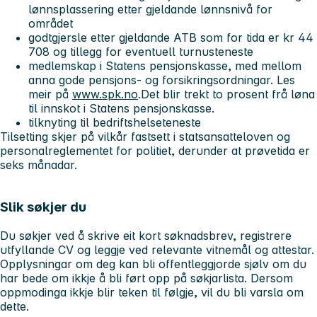
lønnsplassering etter gjeldande lønnsnivå for
området
godtgjersle etter gjeldande ATB som for tida er kr 44
708 og tillegg for eventuell turnusteneste
medlemskap i Statens pensjonskasse, med mellom
anna gode pensjons- og forsikringsordningar. Les
meir på
www.spk.no
.Det blir trekt to prosent frå løna
til innskot i Statens pensjonskasse.
tilknyting til bedriftshelseteneste
Tilsetting skjer på vilkår fastsett i statsansatteloven og
personalreglementet for politiet, derunder at prøvetida er
seks månadar.
Slik søkjer du
Du søkjer ved å skrive eit kort søknadsbrev, registrere
utfyllande CV og leggje ved relevante vitnemål og attestar.
Opplysningar om deg kan bli offentleggjorde sjølv om du
har bede om ikkje å bli ført opp på søkjarlista. Dersom
oppmodinga ikkje blir teken til følgje, vil du bli varsla om
dette.