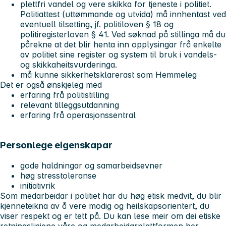
plettfri vandel og vere skikka for tjeneste i politiet.
Politiattest (uttømmande og utvida) må innhentast ved
eventuell tilsetting, jf. politiloven § 18 og
politiregisterloven § 41. Ved søknad på stillinga må du
pårekne at det blir henta inn opplysingar frå enkelte
av politiet sine register og system til bruk i vandels-
og skikkaheitsvurderinga.
må kunne sikkerhetsklarerast som Hemmeleg
Det er også ønskjeleg med
erfaring frå politistilling
relevant tilleggsutdanning
erfaring frå operasjonssentral
Personlege eigenskapar
gode haldningar og samarbeidsevner
høg stresstoleranse
initiativrik
Som medarbeidar i politiet har du høg etisk medvit, du blir
kjenneteikna av å vere modig og heilskapsorientert, du
viser respekt og er tett på. Du kan lese meir om dei etiske