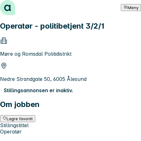
Hopp til innhold
Meny
Operatør - politibetjent 3/2/1
Møre og Romsdal Politidistrikt
Nedre Strandgate 50, 6005 Ålesund
Stillingsannonsen er inaktiv.
Om jobben
Lagre favoritt
Stillingstittel
Operatør