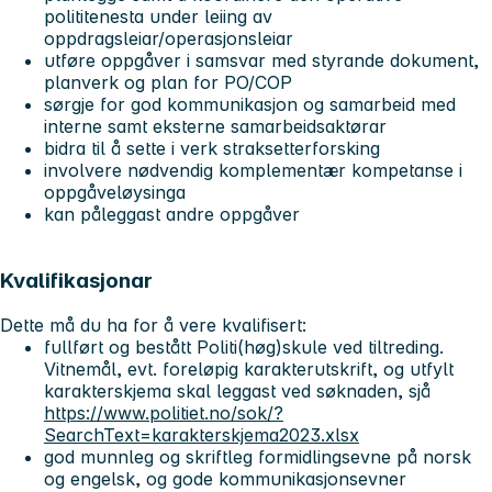
polititenesta under leiing av
oppdragsleiar/operasjonsleiar
utføre oppgåver i samsvar med styrande dokument,
planverk og plan for PO/COP
sørgje for god kommunikasjon og samarbeid med
interne samt eksterne samarbeidsaktørar
bidra til å sette i verk straksetterforsking
involvere nødvendig komplementær kompetanse i
oppgåveløysinga
kan påleggast andre oppgåver
Kvalifikasjonar
Dette må du ha for å vere kvalifisert:
fullført og bestått Politi(høg)skule ved tiltreding.
Vitnemål, evt. foreløpig karakterutskrift, og utfylt
karakterskjema skal leggast ved søknaden, sjå
https://www.politiet.no/sok/?
SearchText=karakterskjema2023.xlsx
god munnleg og skriftleg formidlingsevne på norsk
og engelsk, og gode kommunikasjonsevner