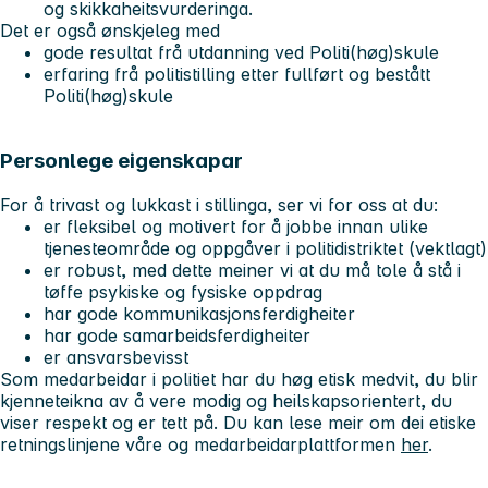
og skikkaheitsvurderinga.
Det er også ønskjeleg med
gode resultat frå utdanning ved Politi(høg)skule
erfaring frå politistilling etter fullført og bestått
Politi(høg)skule
Personlege eigenskapar
For å trivast og lukkast i stillinga, ser vi for oss at du:
er fleksibel og motivert for å jobbe innan ulike
tjenesteområde og oppgåver i politidistriktet (vektlagt)
er robust, med dette meiner vi at du må tole å stå i
tøffe psykiske og fysiske oppdrag
har gode kommunikasjonsferdigheiter
har gode samarbeidsferdigheiter
er ansvarsbevisst
Som medarbeidar i politiet har du høg etisk medvit, du blir
kjenneteikna av å vere modig og heilskapsorientert, du
viser respekt og er tett på. Du kan lese meir om dei etiske
retningslinjene våre og medarbeidarplattformen
her
.