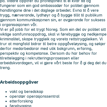
på. Vidare opptrer du profesjonelt til ei kvar tid og
fungerer som ein god ambassadør for politiet gjennom
handlingane dine i det daglege arbeidet. Evna til å vere
trygg, nærverande, lydhøyr og å byggje tillit til publikum
gjennom kommunikasjonen sin, er avgjerande for suksess
i organisasjonen vår.
Vi er på jobb for eit trygt Noreg. Som ein del av politiet sitt
viktige samfunnsoppdrag, skal vi førebyggje og nedkjempe
kriminalitet, skape tryggleik og vareta rettstryggleiken. Vi
trur at mangfald bidrar til betre oppgåveløysing, og søkjer
derfor medarbeidarar med ulik bakgrunn, erfaring,
perspektiv og kompetanse. Dersom du har behov for
tilrettelegging i rekrutteringsprosessen eller
arbeidskvardagen, vil vi gjere vårt beste for å gi deg det du
treng.
Arbeidsoppgåver
vakt og beredskap
operatør operasjonssentral
etterforsking
førebygging