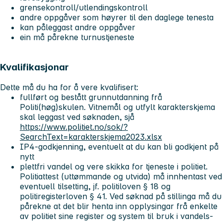
grensekontroll/utlendingskontroll
andre oppgåver som høyrer til den daglege tenesta
kan påleggast andre oppgåver
ein må pårekne turnustjeneste
Kvalifikasjonar
Dette må du ha for å vere kvalifisert:
fullført og bestått grunnutdanning frå
Politi(høg)skulen. Vitnemål og utfylt karakterskjema
skal leggast ved søknaden, sjå
https://www.politiet.no/sok/?
SearchText=karakterskjema2023.xlsx
IP4-godkjenning, eventuelt at du kan bli godkjent på
nytt
plettfri vandel og vere skikka for tjeneste i politiet.
Politiattest (uttømmande og utvida) må innhentast ved
eventuell tilsetting, jf. politiloven § 18 og
politiregisterloven § 41. Ved søknad på stillinga må du
pårekne at det blir henta inn opplysingar frå enkelte
av politiet sine register og system til bruk i vandels-