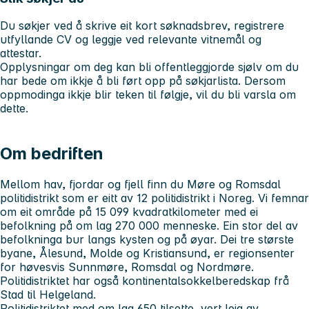
Du søkjer ved å skrive eit kort søknadsbrev, registrere
utfyllande CV og leggje ved relevante vitnemål og
attestar.
Opplysningar om deg kan bli offentleggjorde sjølv om du
har bede om ikkje å bli ført opp på søkjarlista. Dersom
oppmodinga ikkje blir teken til følgje, vil du bli varsla om
dette.
Om bedriften
Mellom hav, fjordar og fjell finn du Møre og Romsdal
politidistrikt som er eitt av 12 politidistrikt i Noreg. Vi femnar
om eit område på 15 099 kvadratkilometer med ei
befolkning på om lag 270 000 menneske. Ein stor del av
befolkninga bur langs kysten og på øyar. Dei tre største
byane, Ålesund, Molde og Kristiansund, er regionsenter
for høvesvis Sunnmøre, Romsdal og Nordmøre.
Politidistriktet har også kontinentalsokkelberedskap frå
Stad til Helgeland.
Politidistriktet med om lag 650 tilsette, vert leia av