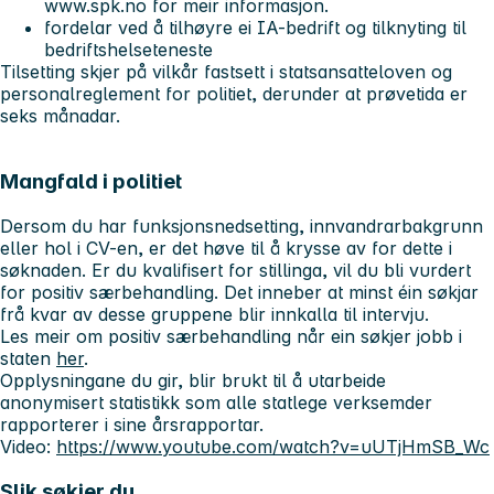
www.spk.no for meir informasjon.
fordelar ved å tilhøyre ei IA-bedrift og tilknyting til
bedriftshelseteneste
Tilsetting skjer på vilkår fastsett i statsansatteloven og
personalreglement for politiet, derunder at prøvetida er
seks månadar.
Mangfald i politiet
Dersom du har funksjonsnedsetting, innvandrarbakgrunn
eller hol i CV-en, er det høve til å krysse av for dette i
søknaden. Er du kvalifisert for stillinga, vil du bli vurdert
for positiv særbehandling. Det inneber at minst éin søkjar
frå kvar av desse gruppene blir innkalla til intervju.
Les meir om positiv særbehandling når ein søkjer jobb i
staten
her
.
Opplysningane du gir, blir brukt til å utarbeide
anonymisert statistikk som alle statlege verksemder
rapporterer i sine årsrapportar.
Video:
https://www.youtube.com/watch?v=uUTjHmSB_Wc
Slik søkjer du