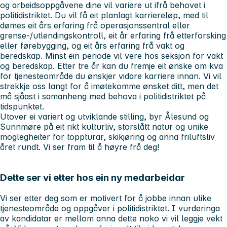
og arbeidsoppgåvene dine vil variere ut ifrå behovet i
politidistriktet. Du vil få eit planlagt karriereløp, med til
dømes eit års erfaring frå operasjonssentral eller
grense-/utlendingskontroll, eit år erfaring frå etterforsking
eller førebygging, og eit års erfaring frå vakt og
beredskap. Minst ein periode vil vere hos seksjon for vakt
og beredskap. Etter tre år kan du fremje eit ønske om kva
for tjenesteområde du ønskjer vidare karriere innan. Vi vil
strekkje oss langt for å imøtekomme ønsket ditt, men det
må sjåast i samanheng med behova i politidistriktet på
tidspunktet.
Utover ei variert og utviklande stilling, byr Ålesund og
Sunnmøre på eit rikt kulturliv, storslått natur og unike
moglegheiter for toppturar, skikjøring og anna friluftsliv
året rundt. Vi ser fram til å høyre frå deg!
Dette ser vi etter hos ein ny medarbeidar
Vi ser etter deg som er motivert for å jobbe innan ulike
tjenesteområde og oppgåver i politidistriktet. I vurderinga
av kandidatar er mellom anna dette noko vi vil leggje vekt