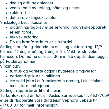
dagleg drift av anlegget
vedlikehald av anlegg, båtar og utstyr
røktararbeid
delta i utviklingsaktivitetar
Ynskjelege kvalifikasjonar:
utdanning/fagbrev eller erfaring innan fiskeoppdrett
er ein fordel
teknisk erfaring
D6 og kranførarkurs er ein fordel
Stillinga inngår i gjeldande turnus- og vaktordning. 12/9
turnus (12 dagar på, og 9 dagar fri). Vakt første veka i
turnusen. Du må ha adresse 30 min frå oppdrettsanlegget
på Folderøyholmen.
Vi kan tilby:
turnus og varierte dagar i nydelege omgivelsar
nødvendige kurs til stillinga
ein solid jobb i ei fremtidsretta næring, i eit selskap
med store ambisjonar
Stillinga rapporterer til driftsleiar.
Ta kontakt med driftsleiar Vaidas Zarnauskas tlf. 46377059
eller driftsoperatør/ass.driftsleiar Sephora Jebelli tlf.
41480187 for meir informasjon.