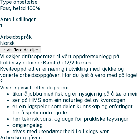
Type ansettelse
Fast, heltid 100%
Antall stillinger
1
Arbeidsspråk
Norsk
Vis flere detaljer
Vi søkjer driftsoperatør til vårt oppdrettsanlegg på
Folderøyholmen (Bømlo) i 12/9 turnus.
Kveiteoppdrett er ei næring i utvikling med kjekke og
varierte arbeidsoppgåver. Har du lyst å vera med på laget
?
Vi ser spesielt etter deg som:
likar å jobba med fisk og er nysgjerrig på å læra meir
ser på HMS som ein naturleg del av kvardagen
er ein lagspelar som deler kunnskap og erfaringar
for å spela andre gode
har teknisk sans, og auga for praktiske løysingar
omgjengeleg
trives med utendørsarbeid i all slags vær
Arbeidsoppgåver: