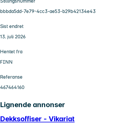
Stillingsnummer
bbbda5dd-7e79-4cc3-ae53-b29b42134e43
Sist endret
13. juli 2026
Hentet fra
FINN
Referanse
467464160
Lignende annonser
Dekksoffiser - Vikariat