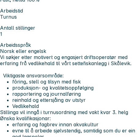
Arbeidstid
Turnus
Antall stillinger
1
Arbeidsspråk
Norsk eller engelsk
Vi søkjer etter motivert og engasjert driftsoperatør med
erfaring frå vedlikehald til vårt settefiskanlegg i Skålevik.
Viktigaste ansvarsområde:
fôring, stell og tilsyn med fisk
produksjon- og kvalitetsoppfølging
rapportering og journalføring
reinhald og ettersjåing av utstyr
Vedlikehald
Stillinga vil inngå i turnusordning med vakt kvar 3. helg
Ønska kvalifikasjonar:
erfaring og fagbrev innan akvakultur
evne til å arbeide sjølvstendig, samtidig som du er ein
god lagspelar