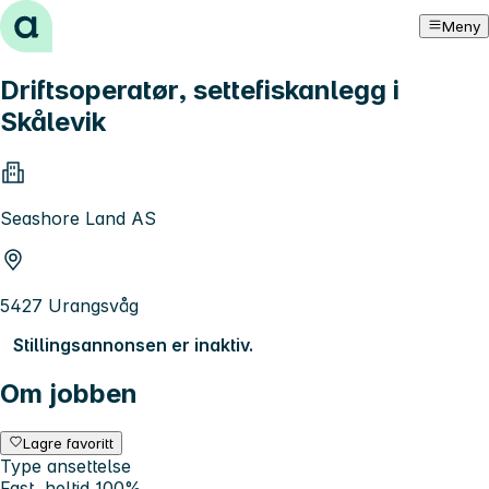
Hopp til innhold
Meny
Driftsoperatør, settefiskanlegg i
Skålevik
Seashore Land AS
5427 Urangsvåg
Stillingsannonsen er inaktiv.
Om jobben
Lagre favoritt
Type ansettelse
Fast, heltid 100%