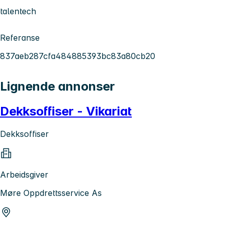
talentech
Referanse
837aeb287cfa484885393bc83a80cb20
Lignende annonser
Dekksoffiser - Vikariat
Dekksoffiser
Arbeidsgiver
Møre Oppdrettsservice As