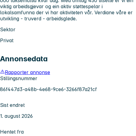
000 laksemåltid kvar dag. Med omlag 450 tilsette er vi ein
viktig arbeidsgjevar og ein aktiv støttespelar i
lokalsamfunna der vi har aktiviteten vår. Verdiane våre er
utvikling - truverd - arbeidsglede.
Sektor
Privat
Annonsedata
Rapporter annonse
Stillingsnummer
86f447d3-a48b-4e68-9ce6-3266f87a21cf
Sist endret
1. august 2026
Hentet fra