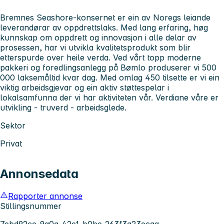
Bremnes Seashore-konsernet er ein av Noregs leiande
leverandørar av oppdrettslaks. Med lang erfaring, høg
kunnskap om oppdrett og innovasjon i alle delar av
prosessen, har vi utvikla kvalitetsprodukt som blir
etterspurde over heile verda. Ved vårt topp moderne
pakkeri og foredlingsanlegg på Bømlo produserer vi 500
000 laksemåltid kvar dag. Med omlag 450 tilsette er vi ein
viktig arbeidsgjevar og ein aktiv støttespelar i
lokalsamfunna der vi har aktiviteten vår. Verdiane våre er
utvikling - truverd - arbeidsglede.
Sektor
Privat
Annonsedata
Rapporter annonse
Stillingsnummer
7ebd92ce-9a0a-42e1-b0be-263f3a23ecaa