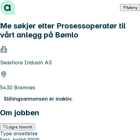
Hopp til innhold
Meny
Me søkjer etter Prosessoperatør til
vårt anlegg på Bømlo
Seashore Industri AS
5430 Bremnes
Stillingsannonsen er inaktiv.
Om jobben
Lagre favoritt
Type ansettelse
Fast, heltid 100%