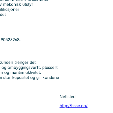
v mekanisk utstyr
ifikasjoner
rdel
. 90523268.
r kunden trenger det.
 og ombyggingsverft, plassert
og maritim aktivitet.
vi stor kapasitet og gir kundene
Nettsted
http://bsse.no/