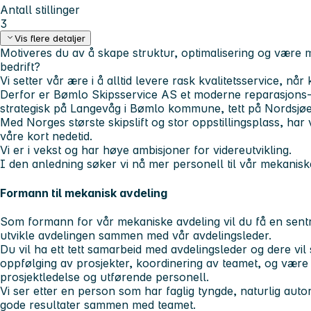
Antall stillinger
3
Vis flere detaljer
Motiveres du av å skape struktur, optimalisering og være m
bedrift?
Vi setter vår ære i å alltid levere rask kvalitetsservice, nå
Derfor er Bømlo Skipsservice AS et moderne reparasjons-
strategisk på Langevåg i Bømlo kommune, tett på Nordsjøen 
Med Norges største skipslift og stor oppstillingsplass, har 
våre kort nedetid.
Vi er i vekst og har høye ambisjoner for videreutvikling.
I den anledning søker vi nå mer personell til vår mekanisk
Formann til mekanisk avdeling
Som formann for vår mekaniske avdeling vil du få en sentr
utvikle avdelingen sammen med vår avdelingsleder.
Du vil ha ett tett samarbeid med avdelingsleder og dere vi
oppfølging av prosjekter, koordinering av teamet, og vær
prosjektledelse og utførende personell.
Vi ser etter en person som har faglig tyngde, naturlig auto
gode resultater sammen med teamet.