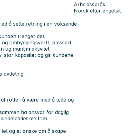
Arbeidsspråk
Norsk eller engelsk
ed å sette retning i en voksende
r kunden trenger det.
 og ombyggingsverft, plassert
og maritim aktivitet.
vi stor kapasitet og gir kundene
e avdeling.
al rolle i å være med å lede og
l sammen ha ansvar for daglig
e bindeleddet mellom
ritet og et ønske om å skape