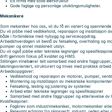
Ett firma med solid eierstruktur
Gode faglige og personlige utviklingsmuligheter.
Mekanikere
Som mekaniker hos oss, vil du få en variert og spennende h
Du vil jobbe med vedlikehold, reparasjon og installasjon a
både i forbindelse med nybygg og serviceoppdrag.
Arbeidshverdagen vil bestå av feilsøking, overhaling og m
pumper og annet maskinelt utstyr.
Du vil også jobbe etter tekniske tegninger og spesifikasjoner
drift gjennom fokus på kvalitet og HMS.
Stillingen innebærer tett samarbeid med andre faggrupper, 
løsningsorientert, strukturert og trives med praktisk arbeid i
Arbeidsoppgaver:
Vedlikehold og reparasjon av motorer, pumper, venti
Montering og installasjon av mekaniske komponenter
Feilsøking, testing og justering av systemer
Arbeid etter tekniske tegninger og spesifikasjoner
Samarbeid med andre faggrupper og etterlevelse a
Kvalifikasjoner:
Fagbrev som industrimekaniker, motormekaniker eller
Relevant erfaring fra skipsverft, industri, rederi elle