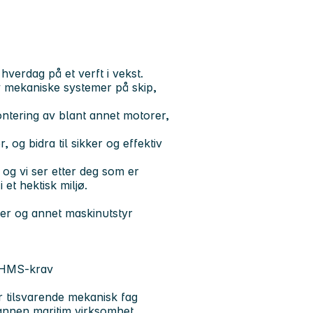
verdag på et verft i vekst.
v mekaniske systemer på skip,
ontering av blant annet motorer,
, og bidra til sikker og effektiv
og vi ser etter deg som er
 et hektisk miljø.
ler og annet maskinutstyr
v HMS-krav
 tilsvarende mekanisk fag
r annen maritim virksomhet