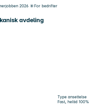
erjobben
2026
☀️
For bedrifter
kanisk avdeling
Type ansettelse
Fast, heltid 100%