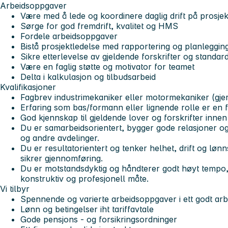
Arbeidsoppgaver
Være med å lede og koordinere daglig drift på prosjek
Sørge for god fremdrift, kvalitet og HMS
Fordele arbeidsoppgaver
Bistå prosjektledelse med rapportering og planleggin
Sikre etterlevelse av gjeldende forskrifter og standar
Være en faglig støtte og motivator for teamet
Delta i kalkulasjon og tilbudsarbeid
Kvalifikasjoner
Fagbrev industrimekaniker eller motormekaniker (gje
Erfaring som bas/formann eller lignende rolle er en 
God kjennskap til gjeldende lover og forskrifter inn
Du er samarbeidsorientert, bygger gode relasjoner og
og andre avdelinger.
Du er resultatorientert og tenker helhet, drift og løn
sikrer gjennomføring.
Du er motstandsdyktig og håndterer godt høyt tempo,
konstruktiv og profesjonell måte.
Vi tilbyr
Spennende og varierte arbeidsoppgaver i ett godt arb
Lønn og betingelser iht tariffavtale
Gode pensjons - og forsikringsordninger