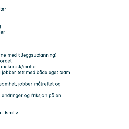
ter
g
der
rne med tilleggsutdanning)
fordel
en mekanisk/motor
 jobber tett med både eget team
nsomhet, jobber målrettet og
 endringer og friksjon på en
eidsmiljø