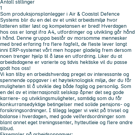
Antall stillinger
1
Som produksjonsplanlegger i Air & Coastal Defence
Systems blir du en del av et unikt arbeidsmiljø hvor
latteren sitter løst og kompetansen er bred! Hverdagen
hos oss er langt ifra A4, utfordringer og utvikling går hånd
i hånd. Denne gruppa består av morsomme mennesker
med bred erfaring fra flere fagfelt, de fleste lever langt
inni ERP-systemet vårt men hopper gladelig frem dersom
noen trenger hjelp til å løse en utfordring. Liker du at
arbeidsdagene er varierte og tidvis hektiske vil du passe
godt hos oss!
Vi kan tilby
en arbeidshverdag preget av interessante og
spennende oppgaver i et høyteknologisk miljø, der du får
muligheten til å utvikle deg både faglig og personlig. Som
en del av et internasjonalt selskap åpner det seg gode
karriere- og utviklingsmuligheter, samtidig som du får
konkurransedyktige betingelser med solide pensjons- og
forsikringsordninger. I tillegg legger vi vekt på trivsel og
balanse i hverdagen, med gode velferdsordninger som
blant annet eget treningssenter, hytteutleie og flere andre
tilbud.
Eksempler på arbeidsoppgaver: