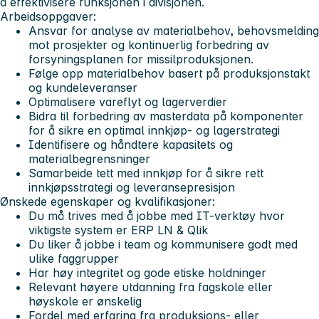
å effektivisere funksjonen i divisjonen.
Arbeidsoppgaver:
Ansvar for analyse av materialbehov, behovsmelding
mot prosjekter og kontinuerlig forbedring av
forsyningsplanen for missilproduksjonen.
Følge opp materialbehov basert på produksjonstakt
og kundeleveranser
Optimalisere vareflyt og lagerverdier
Bidra til forbedring av masterdata på komponenter
for å sikre en optimal innkjøp- og lagerstrategi
Identifisere og håndtere kapasitets og
materialbegrensninger
Samarbeide tett med innkjøp for å sikre rett
innkjøpsstrategi og leveransepresisjon
Ønskede egenskaper og kvalifikasjoner:
Du må trives med å jobbe med IT-verktøy hvor
viktigste system er ERP LN & Qlik
Du liker å jobbe i team og kommunisere godt med
ulike faggrupper
Har høy integritet og gode etiske holdninger
Relevant høyere utdanning fra fagskole eller
høyskole er ønskelig
Fordel med erfaring fra produksjons- eller