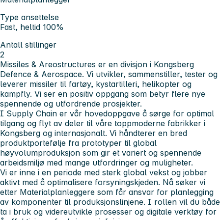
Type ansettelse
Fast, heltid 100%
Antall stillinger
2
Missiles & Areostructures er en divisjon i Kongsberg
Defence & Aerospace. Vi utvikler, sammenstiller, tester og
leverer missiler til fartøy, kystartilleri, helikopter og
kampfly. Vi ser en positiv oppgang som betyr flere nye
spennende og utfordrende prosjekter.
I Supply Chain er vår hovedoppgave å sørge for optimal
tilgang og flyt av deler til våre toppmoderne fabrikker i
Kongsberg og internasjonalt. Vi håndterer en bred
produktportefølje fra prototyper til global
høyvolumproduksjon som gir et variert og spennende
arbeidsmiljø med mange utfordringer og muligheter.
Vi er inne i en periode med sterk global vekst og jobber
aktivt med å optimalisere forsyningskjeden. Nå søker vi
etter Materialplanleggere som får ansvar for planlegging
av komponenter til produksjonslinjene. I rollen vil du både
ta i bruk og videreutvikle prosesser og digitale verktøy for