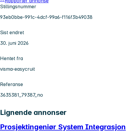
Rapporter annonse
Stillingsnummer
93eb0bbe-991c-4dcf-99a6-f116f3b49038
Sist endret
30. juni 2026
Hentet fra
visma-easycruit
Referanse
3635381_79387_no
Lignende annonser
Prosjektingeniør System Integrasjon