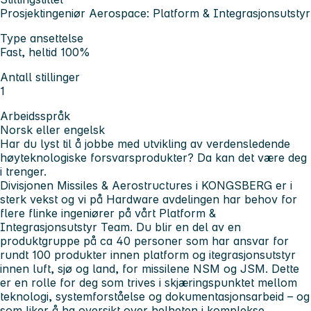
Prosjektingeniør Aerospace: Platform & Integrasjonsutstyr
Type ansettelse
Fast, heltid 100%
Antall stillinger
1
Arbeidsspråk
Norsk eller engelsk
Har du lyst til å jobbe med utvikling av verdensledende
høyteknologiske forsvarsprodukter? Da kan det være deg
i trenger.
Divisjonen Missiles & Aerostructures
i KONGSBERG er i
sterk vekst og vi på Hardware avdelingen har behov for
flere flinke ingeniører på vårt Platform &
Integrasjonsutstyr Team. Du blir en del av en
produktgruppe på ca 40 personer som har ansvar for
rundt 100 produkter innen platform og itegrasjonsutstyr
innen luft, sjø og land, for missilene NSM og JSM. Dette
er en rolle for deg som trives i skjæringspunktet mellom
teknologi, systemforståelse og dokumentasjonsarbeid – og
som liker å ha oversikt over helheten i komplekse