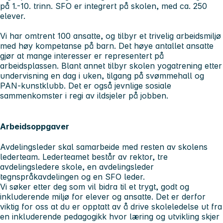
på 1.-10. trinn. SFO er integrert på skolen, med ca. 250
elever.
Vi har omtrent 100 ansatte, og tilbyr et trivelig arbeidsmiljø
med høy kompetanse på barn. Det høye antallet ansatte
gjør at mange interesser er representert på
arbeidsplassen. Blant annet tilbyr skolen yogatrening etter
undervisning en dag i uken, tilgang på svømmehall og
PAN-kunstklubb. Det er også jevnlige sosiale
sammenkomster i regi av ildsjeler på jobben.
Arbeidsoppgaver
Avdelingsleder skal samarbeide med resten av skolens
lederteam. Lederteamet består av rektor, tre
avdelingsledere skole, en avdelingsleder
tegnspråkavdelingen og en SFO leder.
Vi søker etter deg som vil bidra til et trygt, godt og
inkluderende miljø for elever og ansatte. Det er derfor
viktig for oss at du er opptatt av å drive skoleledelse ut fra
en inkluderende pedagogikk hvor læring og utvikling skjer