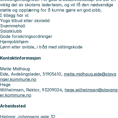
viktig del av skolens lederteam, og vil få den nødvendige
støtte og opplæring for å kunne gjøre en god jobb.
I tillegg har vi:
Yoga tilbud etter skoletid
Svømmehall
Salatklubb
Gode forsikringsordninger
Hjemjobbhjem
Lønn etter avtale, i tråd med stillingskode
Kontaktinformasjon
Mette Midhaug
Eide, Avdelingsleder, 51905610,
mette.midhaug.eide@stava
nger.kommune.no
Hege
Wilhelmsen, Rektor, 93209024,
hege.wilhelmsen@stavang
er.kommune.no
Arbeidssted
Hjalmar Johansens gate 32