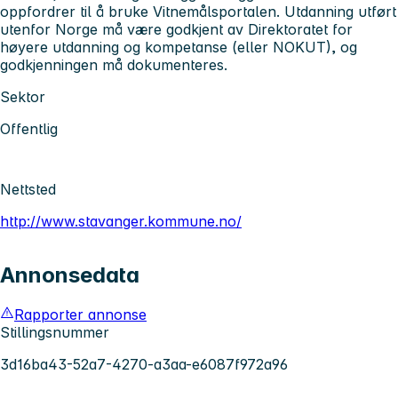
oppfordrer til å bruke Vitnemålsportalen. Utdanning utført
utenfor Norge må være godkjent av Direktoratet for
høyere utdanning og kompetanse (eller NOKUT), og
godkjenningen må dokumenteres.
Sektor
Offentlig
Nettsted
http://www.stavanger.kommune.no/
Annonsedata
Rapporter annonse
Stillingsnummer
3d16ba43-52a7-4270-a3aa-e6087f972a96