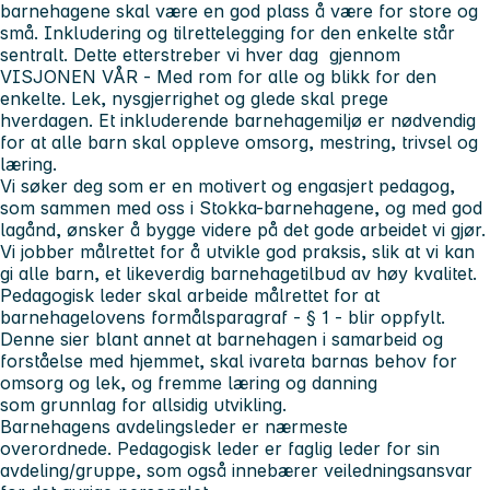
barnehagene skal være en god plass å være for store og
små. Inkludering og tilrettelegging for den enkelte står
sentralt. Dette etterstreber vi hver dag gjennom
VISJONEN VÅR -
Med rom for alle og blikk for den
enkelte.
Lek, nysgjerrighet og glede skal prege
hverdagen. Et inkluderende barnehagemiljø er nødvendig
for at alle barn skal oppleve omsorg, mestring, trivsel og
læring.
Vi søker deg som er en motivert og engasjert pedagog,
som sammen med oss i Stokka-barnehagene, og med god
lagånd, ønsker å bygge videre på det gode arbeidet vi gjør.
Vi jobber målrettet for å utvikle god praksis, slik at vi kan
gi alle barn, et likeverdig barnehagetilbud av høy kvalitet.
Pedagogisk leder skal arbeide målrettet for at
barnehagelovens formålsparagraf - § 1 - blir oppfylt.
Denne sier blant annet at barnehagen i samarbeid og
forståelse med hjemmet, skal ivareta barnas behov for
omsorg og lek, og fremme læring og danning
som grunnlag for allsidig utvikling.
Barnehagens avdelingsleder er nærmeste
overordnede. Pedagogisk leder er faglig leder for sin
avdeling/gruppe, som også innebærer veiledningsansvar