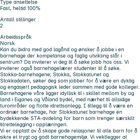
Type ansettelse
Fast, heltid 100%
Antall stillinger
2
Arbeidsspråk
Norsk
Kan du bidra med god lagånd og ønsker å jobbe i en
barnehage der kompetanse og faglig utvikling står i
sentrum? Da inviterer vi deg til å søke jobb hos oss. Vi
inviterer også barnehagelærer studenter til å søke.
Stokka-barnehagene; Stokka, Stokkatunet og
Stokkadalen, søker deg som jobber for å være en dyktig
og engasjert pedagogisk leder sammen med gode kolleger.
Barnehagene våre ligger idyllisk til i skillet mellom by og
land i Eiganes og Våland bydel, med nærhet til allsidige
turområder og flotte idrettsanlegg. I tillegg til å være en
ordinær barnehage, har Stokkatunet barnehage en
bydekkende STA-avdeling for barn som trenger særskilt
tilrettelegging i opplæringen.
Vi er opptatt av å skape gode relasjoner til alle barn for å
sikre et trygt og godt barnehagemiljø. Vi vektlegger at