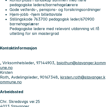
Kontorplass i landskap sammen med flere
pedagogiske ledere/barnehagelærere
Gode velferds-, pensjons- og forsikringsordninger
Hjem-jobb -hjem billettavtale
Stillingskode 763700 pedagogisk leder/670900
barnehagelærer
Pedagogiske ledere med relevant utdanning vil få
uttelling for sin mastergrad
Kontaktinformasjon
, Virksomhetsleder, 97144903,
bsjothun@stavanger.komm
une.no
Kirsten
Roth, Avdelingsleder, 90167348,
kirsten.roth@stavanger.k
ommune.no
Arbeidssted
Chr. Skredsvigs vei 25
4023 Stavanger