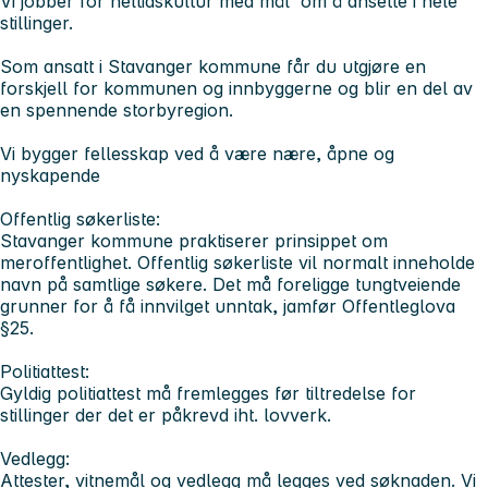
Vi jobber for heltidskultur med mål om å ansette i hele
stillinger.
Som ansatt i Stavanger kommune får du utgjøre en
forskjell for kommunen og innbyggerne og blir en del av
en spennende storbyregion.
Vi bygger fellesskap ved å være nære, åpne og
nyskapende
Offentlig søkerliste:
Stavanger kommune praktiserer prinsippet om
meroffentlighet. Offentlig søkerliste vil normalt inneholde
navn på samtlige søkere. Det må foreligge tungtveiende
grunner for å få innvilget unntak, jamfør Offentleglova
§25.
Politiattest:
Gyldig politiattest må fremlegges før tiltredelse for
stillinger der det er påkrevd iht. lovverk.
Vedlegg:
Attester, vitnemål og vedlegg må legges ved søknaden. Vi