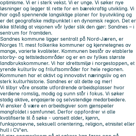
optimisme. Vi er i sterk vekst. Vi er unge. Vi søker nye
løsninger og legger til rette for en bærekraftig utvikling. Vi
har også spennende langsiktige planer for byutvikling og
er det geografiske midtpunktet i en dynamisk region. Det er
ikke tilfeldig at visjonen vår lyder slik den gjør: Sandnes – i
sentrum for framtiden.
Sandnes kommune ligger sentralt på Nord-Jæren, er
Norges 11. mest folkerike kommuner og kjennetegnes av
mange, varierte kvaliteter. Kommunen består av etablerte
storby- og tettstedsområder og er en av fylkes største
landbrukskommuner. Vi har idrettsmiljø i norgestoppen, et
yrende kulturliv og friluftsområder for hele regionen.
Kommunen har et aktivt og innovativt næringsliv og en
sterk kulturhistorie. Sandnes er alt dette og mer!
Vi tilbyr våre ansatte utfordrende arbeidsplasser hvor
verdiene romslig, modig og sunn står i fokus. Vi søker
stadig aktive, engasjerte og selvstendige medarbeidere.
Vi ønsker å være en arbeidsgiver som gjenspeiler
mangfoldet i samfunnet. Derfor oppfordrer vi alle
kvalifiserte til å søke - uansett alder, kjønn,
funksjonsevne, seksuell orientering, religion, etnisitet eller
hull i CV'en.
Vi gjør oppmerksom på at søkere kan føres opp på