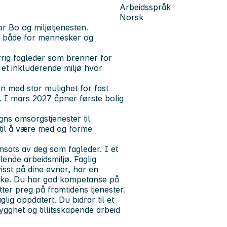
Arbeidsspråk
Norsk
for Bo og miljøtjenesten
.
 – både for mennesker og
errig fagleder som brenner for
 et inkluderende miljø hvor
men med stor mulighet for fast
er. I mars 2027 åpner første bolig
ns omsorgstjenester til
til å være med og forme
nsats av deg som fagleder. I et
klende arbeidsmiljø. Faglig
isst på dine evner, har en
 virke. Du har god kompetanse på
tter preg på framtidens tjenester.
glig oppdatert. Du bidrar til et
ygghet og tillitsskapende arbeid