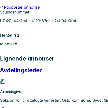
Rapporter annonse
Stillingsnummer
b7a20a44-9c4e-4110-87cb-c94b04a0fbfa
Hentet fra
talentech
Lignende annonser
Avdelingsleder
Arbeidsgiver
Seksjon for tilrettelagte tjenester, Oslo kommune, Bydel G