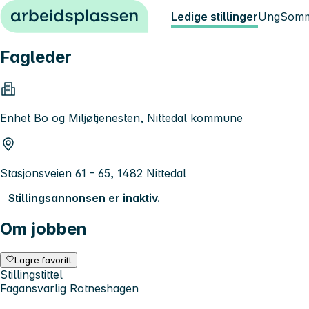
Hopp til innhold
Ledige stillinger
Ung
Somm
Fagleder
Enhet Bo og Miljøtjenesten, Nittedal kommune
Stasjonsveien 61 - 65, 1482 Nittedal
Stillingsannonsen er inaktiv.
Om jobben
Lagre favoritt
Stillingstittel
Fagansvarlig Rotneshagen