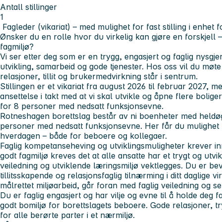
Antall stillinger
1
Fagleder (vikariat) – med mulighet for fast stilling i enhet 
Ønsker du en rolle hvor du virkelig kan gjøre en forskjell
fagmiljø?
Vi ser etter deg som er en trygg, engasjert og faglig nysgj
utvikling, samarbeid og gode tjenester. Hos oss vil du møte
relasjoner, tillit og brukermedvirkning står i sentrum.
Stillingen er et vikariat fra august 2026 til februar 2027, 
ansettelse i takt med at vi skal utvikle og åpne flere bolig
for 8 personer med nedsatt funksjonsevne.
Rotneshagen borettslag består av ni boenheter med heldøg
personer med nedsatt funksjonsevne. Her får du mulighet 
hverdagen – både for beboere og kollegaer.
Faglig kompetanseheving og utviklingsmuligheter krever in
godt fagmiljø kreves det at alle ansatte har et trygt og utvi
veiledning og utviklende læringsmiljø vektlegges. Du er bev
tillitsskapende og relasjonsfaglig tilnærming i ditt daglige
målrettet miljøarbeid, går foran med faglig veiledning og se
Du er faglig engasjert og har vilje og evne til å holde deg fa
godt bomiljø for borettslagets beboere. Gode relasjoner, tr
for alle berørte parter i et nærmiljø.