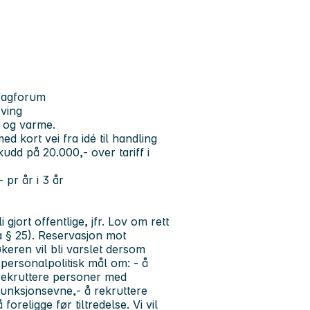
i fagforum
eving
 og varme.
 kort vei fra idé til handling
skudd på 20.000,- over tariff i
 pr år i 3 år
jort offentlige, jfr. Lov om rett
va § 25). Reservasjon mot
økeren vil bli varslet dersom
personalpolitisk mål om: - å
rekruttere personer med
unksjonsevne,- å rekruttere
foreligge før tiltredelse. Vi vil