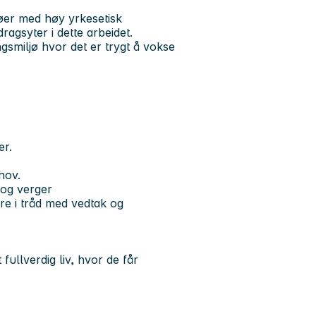
jøer med høy yrkesetisk
agsyter i dette arbeidet.
ingsmiljø hvor det er trygt å vokse
er.
ehov.
 og verger
oere i tråd med vedtak og
fullverdig liv, hvor de får