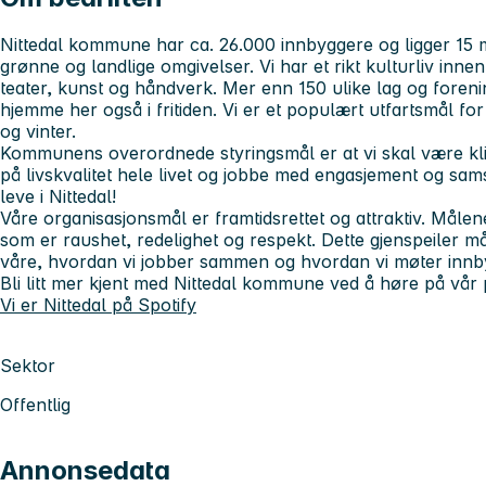
Nittedal kommune har ca. 26.000 innbyggere og ligger 15 m
grønne og landlige omgivelser. Vi har et rikt kulturliv innen 
teater, kunst og håndverk. Mer enn 150 ulike lag og forening
hjemme her også i fritiden. Vi er et populært utfartsmål fo
og vinter.
Kommunens overordnede styringsmål er at vi skal være kli
på livskvalitet hele livet og jobbe med engasjement og sam
leve i Nittedal!
Våre organisasjonsmål er framtidsrettet og attraktiv. Må
som er raushet, redelighet og respekt. Dette gjenspeiler må
våre, hvordan vi jobber sammen og hvordan vi møter inn
Bli litt mer kjent med Nittedal kommune ved å høre på vår 
Vi er Nittedal på Spotify
Sektor
Offentlig
Annonsedata