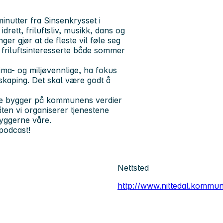
inutter fra Sinsenkrysset i
idrett, friluftsliv, musikk, dans og
er gjør at de fleste vil føle seg
r friluftsinteresserte både sommer
ma- og miljøvennlige, ha fokus
skaping. Det skal være godt å
lene bygger på kommunens verdier
ten vi organiserer tjenestene
byggerne våre.
podcast!
Nettsted
http://www.nittedal.kommu