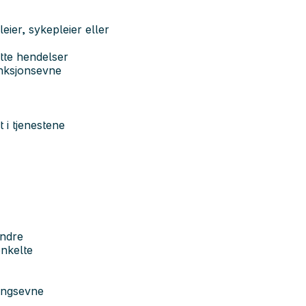
eier, sykepleier eller
ette hendelser
unksjonsevne
t i tjenestene
andre
enkelte
ringsevne