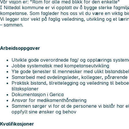
Vår visjon er
: "Rom for alle med blikk for den enkelte"
I Nittedal kommune er vi opptatt av å bygge sterke fagmil
kompetanse. Som fagleder hos oss vil du være en viktig bidr
Vi legger stor vekt på faglig veiledning, utvikling og et lær
– sammen.
Arbeidsoppgaver
Utvikle gode overordnede fag/ og opplærings system
Jobbe systematisk med kompetanseutvikling
Yte gode tjenester til mennesker med ulikt bistandsb
Samarbeid med avdelingsleder, kollegaer, pårørende
Praktisk bistand, tilrettelegging og veiledning til beb
tiltaksplaner
Dokumentasjon i Gerica
Ansvar for medikamenthåndtering
Sammen sørger vi for at de personene vi bistår har et 
oppfylt sine ønsker og behov
Kvalifikasjoner