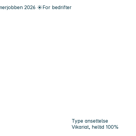
erjobben
2026
☀️
For bedrifter
Type ansettelse
Vikariat, heltid 100%