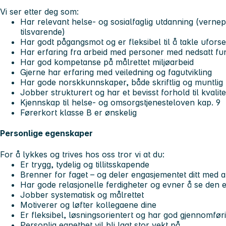
Vi ser etter deg som:
Har relevant helse- og sosialfaglig utdanning (vernepl
tilsvarende)
Har godt pågangsmot og er fleksibel til å takle ufors
Har erfaring fra arbeid med personer med nedsatt f
Har god kompetanse på målrettet miljøarbeid
Gjerne har erfaring med veiledning og fagutvikling
Har gode norskkunnskaper, både skriftlig og muntlig
Jobber strukturert og har et bevisst forhold til kvalite
Kjennskap til helse- og omsorgstjenesteloven kap. 9
Førerkort klasse B er ønskelig
Personlige egenskaper
For å lykkes og trives hos oss tror vi at du:
Er trygg, tydelig og tillitsskapende
Brenner for faget – og deler engasjementet ditt med 
Har gode relasjonelle ferdigheter og evner å se den 
Jobber systematisk og målrettet
Motiverer og løfter kollegaene dine
Er fleksibel, løsningsorientert og har god gjennomfø
Personlig egnethet vil bli lagt stor vekt på.