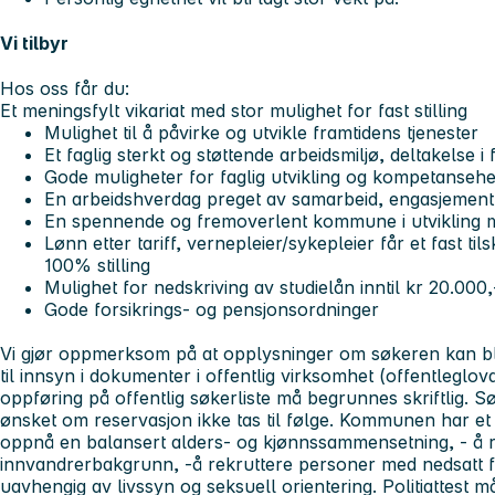
Vi tilbyr
Hos oss får du:
Et meningsfylt vikariat med
stor mulighet for fast stilling
Mulighet til å påvirke og utvikle framtidens tjenester
Et faglig sterkt og støttende arbeidsmiljø, deltakelse 
Gode muligheter for faglig utvikling og kompetanseh
En arbeidshverdag preget av samarbeid, engasjement
En spennende og fremoverlent kommune i utvikling med
Lønn etter tariff, vernepleier/sykepleier får et fast til
100% stilling
Mulighet for nedskriving av studielån inntil kr 20.000,-
Gode forsikrings- og pensjonsordninger
Vi gjør oppmerksom på at opplysninger om søkeren kan bli g
til innsyn i dokumenter i offentlig virksomhet (offentleglo
oppføring på offentlig søkerliste må begrunnes skriftlig. S
ønsket om reservasjon ikke tas til følge. Kommunen har et 
oppnå en balansert alders- og kjønnssammensetning, - å 
innvandrerbakgrunn, -å rekruttere personer med nedsatt f
uavhengig av livssyn og seksuell orientering. Politiattest må 