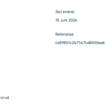
Sist endret
15. juni 2026
Referanse
ca59851c2b7147ca8500ea
rorud