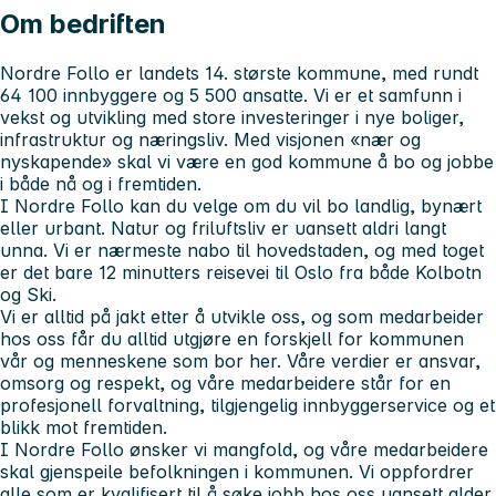
Om bedriften
Nordre Follo er landets 14. største kommune, med rundt
64 100 innbyggere og 5 500 ansatte. Vi er et samfunn i
vekst og utvikling med store investeringer i nye boliger,
infrastruktur og næringsliv. Med visjonen «nær og
nyskapende» skal vi være en god kommune å bo og jobbe
i både nå og i fremtiden.
I Nordre Follo kan du velge om du vil bo landlig, bynært
eller urbant. Natur og friluftsliv er uansett aldri langt
unna. Vi er nærmeste nabo til hovedstaden, og med toget
er det bare 12 minutters reisevei til Oslo fra både Kolbotn
og Ski.
Vi er alltid på jakt etter å utvikle oss, og som medarbeider
hos oss får du alltid utgjøre en forskjell for kommunen
vår og menneskene som bor her. Våre verdier er ansvar,
omsorg og respekt, og våre medarbeidere står for en
profesjonell forvaltning, tilgjengelig innbyggerservice og et
blikk mot fremtiden.
I Nordre Follo ønsker vi mangfold, og våre medarbeidere
skal gjenspeile befolkningen i kommunen. Vi oppfordrer
alle som er kvalifisert til å søke jobb hos oss uansett alder,