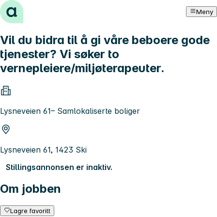
Hopp til innhold
Meny
Vil du bidra til å gi våre beboere gode
tjenester? Vi søker to
vernepleiere/miljøterapeuter.
Lysneveien 61– Samlokaliserte boliger
Lysneveien 61, 1423 Ski
Stillingsannonsen er inaktiv.
Om jobben
Lagre favoritt