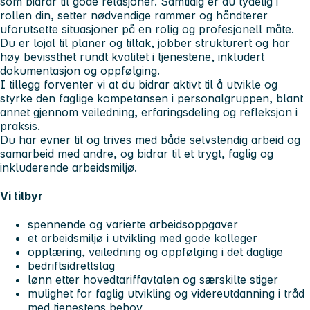
som bidrar til gode relasjoner. Samtidig er du tydelig i
rollen din, setter nødvendige rammer og håndterer
uforutsette situasjoner på en rolig og profesjonell måte.
Du er lojal til planer og tiltak, jobber strukturert og har
høy bevissthet rundt kvalitet i tjenestene, inkludert
dokumentasjon og oppfølging.
I tillegg forventer vi at du bidrar aktivt til å utvikle og
styrke den faglige kompetansen i personalgruppen, blant
annet gjennom veiledning, erfaringsdeling og refleksjon i
praksis.
Du har evner til og trives med både selvstendig arbeid og
samarbeid med andre, og bidrar til et trygt, faglig og
inkluderende arbeidsmiljø.
Vi tilbyr
spennende og varierte arbeidsoppgaver
et arbeidsmiljø i utvikling med gode kolleger
opplæring, veiledning og oppfølging i det daglige
bedriftsidrettslag
lønn etter hovedtariffavtalen og særskilte stiger
mulighet for faglig utvikling og videreutdanning i tråd
med tjenestens behov