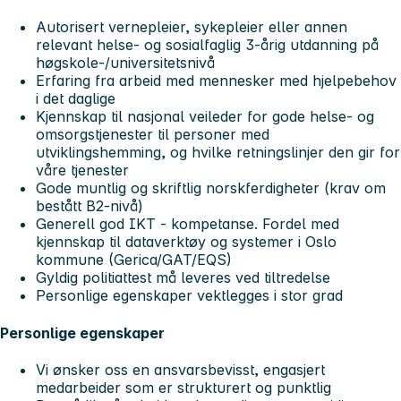
Autorisert vernepleier, sykepleier eller annen
relevant helse- og sosialfaglig 3-årig utdanning på
høgskole-/universitetsnivå
Erfaring fra arbeid med mennesker med hjelpebehov
i det daglige
Kjennskap til nasjonal veileder for gode helse- og
omsorgstjenester til personer med
utviklingshemming, og hvilke retningslinjer den gir for
våre tjenester
Gode muntlig og skriftlig norskferdigheter (krav om
bestått B2-nivå)
Generell god IKT - kompetanse. Fordel med
kjennskap til dataverktøy og systemer i Oslo
kommune (Gerica/GAT/EQS)
Gyldig politiattest må leveres ved tiltredelse
Personlige egenskaper vektlegges i stor grad
Personlige egenskaper
Vi ønsker oss en ansvarsbevisst, engasjert
medarbeider som er strukturert og punktlig