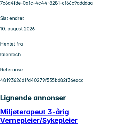
7c6a4fde-0a1c-4c44-8281-cf66c9adddaa
Sist endret
10. august 2026
Hentet fra
talentech
Referanse
48193626d1fd40279f555bd82f36eacc
Lignende annonser
Miljøterapeut 3-årig
Vernepleier/Sykepleier