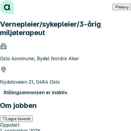
Hopp til innhold
Meny
Vernepleier/sykepleier/3-årig
miljøterapeut
Oslo kommune, Bydel Nordre Aker
Nydalsveien 21, 0484 Oslo
Stillingsannonsen er inaktiv.
Om jobben
Lagre favoritt
Oppstart
1. september 2026