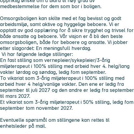
oppriktig ønske om å bidra til høy grad av
medbestemmelse for dem som bor i boligen.
Omsorgsboligen kan skilte med et fag bevisst og godt
arbeidsmiljø, samt aktive og hyggelige beboere. Vi er
opptatt av god opplæring for å sikre trygghet og trivsel for
både ansatte og beboere. Vår visjon er å bli den beste
omsorgsboligen, både for beboere og ansatte. Vi jobber
etter slagordet: En meningsfull hverdag.
Vi har følgende ledige stillinger:
En fast stilling som vernepleier/sykepleier/3-årig
miljøterapeut i 100% stilling med arbeid hver 4. helg/lang
vakter lørdag og søndag, ledig fom september.
To vikariat som 3-årig miljøterapeut i 100% stilling med
arbeid hver 4 helg/vanlige vakter. Den ene er ledig fra
september til juli 2027 og den andre er ledig fra september
til mars 2027.
Et vikariat som 3-årig miljøterapeut i 50% stilling, ledig fom
september tom november 2027.
Eventuelle spørsmål om stillingene kan rettes til
enhetsleder på mail.