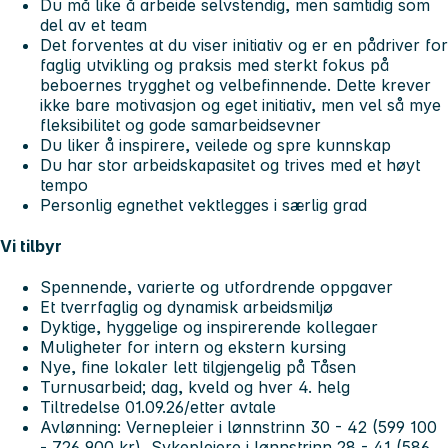
Du må like å arbeide selvstendig, men samtidig som
del av et team
Det forventes at du viser initiativ og er en pådriver for
faglig utvikling og praksis med sterkt fokus på
beboernes trygghet og velbefinnende. Dette krever
ikke bare motivasjon og eget initiativ, men vel så mye
fleksibilitet og gode samarbeidsevner
Du liker å inspirere, veilede og spre kunnskap
Du har stor arbeidskapasitet og trives med et høyt
tempo
Personlig egnethet vektlegges i særlig grad
Vi tilbyr
Spennende, varierte og utfordrende oppgaver
Et tverrfaglig og dynamisk arbeidsmiljø
Dyktige, hyggelige og inspirerende kollegaer
Muligheter for intern og ekstern kursing
Nye, fine lokaler lett tilgjengelig på Tåsen
Turnusarbeid; dag, kveld og hver 4. helg
Tiltredelse 01.09.26/etter avtale
Avlønning: Vernepleier i lønnstrinn 30 - 42 (599 100
- 726 900 kr), Sykepleiere i lønnstrinn 28 - 41 (586