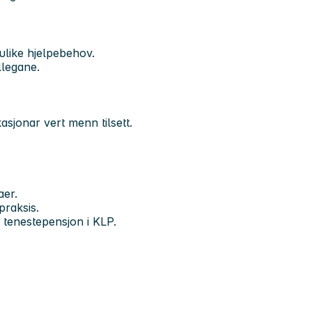
ulike hjelpebehov.
llegane.
asjonar vert menn tilsett.
aer.
praksis.
 tenestepensjon i KLP.