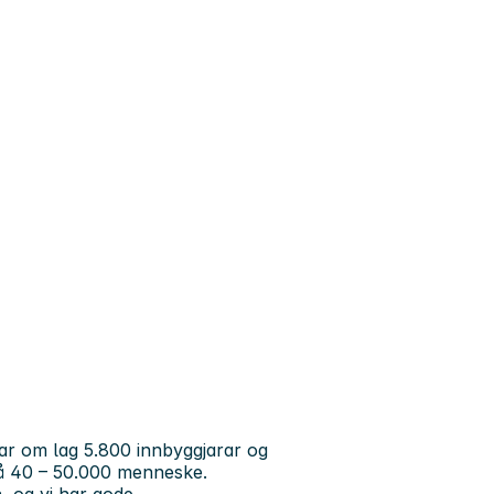
 om lag 5.800 innbyggjarar og
på 40 – 50.000 menneske.
, og vi har gode