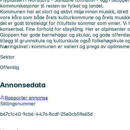
kommunikasjonar til resten av fylket og landet.
Kommunen har eit stort og aktivt miljø innan musikk, idre
vore kåra som både årets kulturkommune og årets musikko
det er godt tilrettelagt for friluftsliv sommar som vinter. Vi 
konsertsal. Fine forhold for stisykling. Her er alpinsenter 
Gloppen har gode barnehagar og skular, og gode offentle
tillegg til grunnskule og kulturskule også folkehøgskule o
Næringslivet i kommunen er variert og prega av optimisme
Sektor
Offentlig
Annonsedata
Rapporter annonse
Stillingsnummer
b67c1c40-9cb6-447a-8cdf-25e0cb59e65d