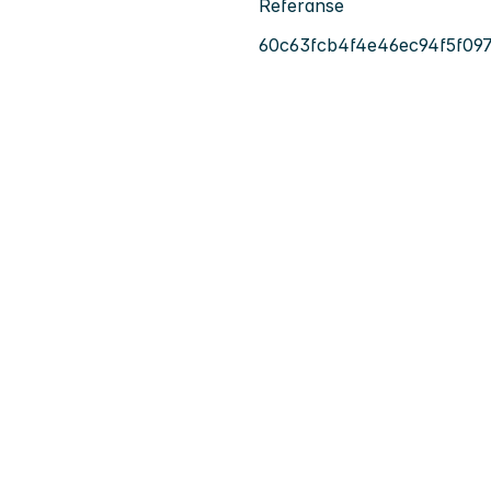
Referanse
60c63fcb4f4e46ec94f5f09