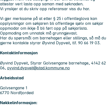
attestar vert lasta opp saman med søknaden.
Vi ynskjer at du skriv opp referansar viss du har.
Vi gjer merksame på at etter § 25 i offentleglova kan
opplysningar om søkjaren bli offentlege sjølv om søkjar
oppmodar om ikkje å bli ført opp på søkjarlista.
Oppmoding om unnatak må grunngjevast.
Har du spørsmål om barnehagen eller stillinga, så må du
gjerne kontakte styrar Øyvind Dypveit, tlf. 90 66 19 03.
Kontaktinformasjon
Øyvind Dypveit, Styrar Golvsengane barnehage, 4142 62
06,
oyvind.dypveit@stad.kommune.no
Arbeidsstad
Golvsengane 1
6770 Nordfjordeid
Nøkkelinformasjon: