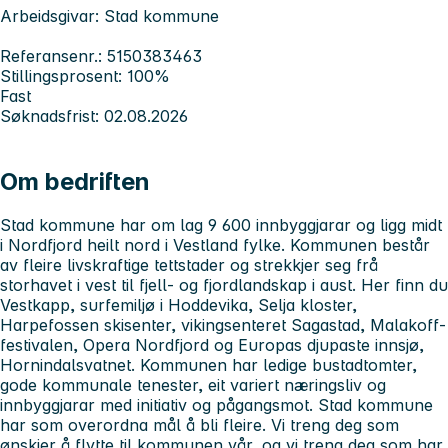
Arbeidsgivar: Stad kommune
Referansenr.: 5150383463
Stillingsprosent: 100%
Fast
Søknadsfrist: 02.08.2026
Om bedriften
Stad kommune har om lag 9 600 innbyggjarar og ligg midt
i Nordfjord heilt nord i Vestland fylke. Kommunen består
av fleire livskraftige tettstader og strekkjer seg frå
storhavet i vest til fjell- og fjordlandskap i aust. Her finn du
Vestkapp, surfemiljø i Hoddevika, Selja kloster,
Harpefossen skisenter, vikingsenteret Sagastad, Malakoff-
festivalen, Opera Nordfjord og Europas djupaste innsjø,
Hornindalsvatnet. Kommunen har ledige bustadtomter,
gode kommunale tenester, eit variert næringsliv og
innbyggjarar med initiativ og pågangsmot. Stad kommune
har som overordna mål å bli fleire. Vi treng deg som
ønskjer å flytte til kommunen vår, og vi treng deg som har