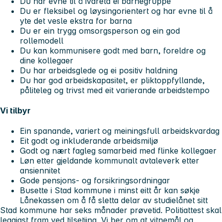
Du har evne til å ivareta ei barnegruppe
Du er fleksibel og løysingorientert og har evne til å
yte det vesle ekstra for barna
Du er ein trygg omsorgsperson og ein god
rollemodell
Du kan kommunisere godt med barn, foreldre og
dine kollegaer
Du har arbeidsglede og ei positiv haldning
Du har god arbeidskapasitet, er pliktoppfyllande,
påliteleg og trivst med eit varierande arbeidstempo
Vi tilbyr
Ein spanande, variert og meiningsfull arbeidskvardag
Eit godt og inkluderande arbeidsmiljø
Godt og nært fagleg samarbeid med flinke kollegaer
Løn etter gjeldande kommunalt avtaleverk etter
ansiennitet
Gode pensjons- og forsikringsordningar
Busette i Stad kommune i minst eitt år kan søkje
Lånekassen om å få sletta delar av studielånet sitt
Stad kommune har seks månader prøvetid. Politiattest skal
leggjast fram ved tilsetjing. Vi ber om at vitnemål og