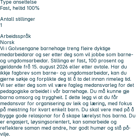
Type ansettelse
Fast, heltid 100%
Antall stillinger
1
Arbeidsspråk
Norsk
Vi i Golvsengane barnehage treng fleire dyktige
medarbeidarar og ser etter deg som vil jobbe som barne-
og ungdomsarbeidar. Stillinga er fast, 100 prosent og
gjeldande frå 15. august 2026 eller etter avtale. Har du
ikkje fagbrev som barne- og ungdomsarbeidar, kan du
gjerne søkje og forplikte deg til å ta det innan rimeleg tid.
Vi ser etter deg som vil være fagleg medansvarleg for det
pedagogiske arbeidet i vår barnehage. Du må kunne gje
barna omsorg og tryggheit. I dette legg vi at du får
medansvar for organisering av leik og læring, med fokus
på meistring for kvart enkelt barn. Du skal vere med på å
bygge gode relasjonar for å skape lærelyst hos barna. Du
er engasjert, løysingsorientert, kan samarbeide og
reflektere saman med andre, har godt humør og stå på-
vilje.