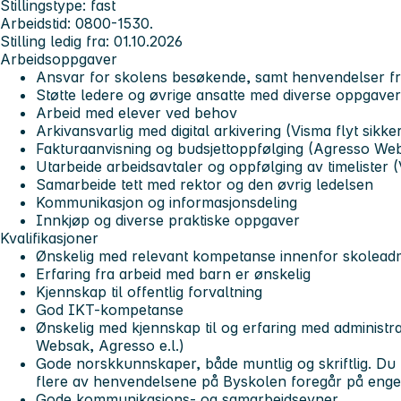
Stillingstype: fast
Arbeidstid: 0800-1530.
Stilling ledig fra: 01.10.2026
Arbeidsoppgaver
Ansvar for skolens besøkende, samt henvendelser fra
Støtte ledere og øvrige ansatte med diverse oppgaver
Arbeid med elever ved behov
Arkivansvarlig med digital arkivering (Visma flyt sikke
Fakturaanvisning og budsjettoppfølging (Agresso We
Utarbeide arbeidsavtaler og oppfølging av timelister
Samarbeide tett med rektor og den øvrig ledelsen
Kommunikasjon og informasjonsdeling
Innkjøp og diverse praktiske oppgaver
Kvalifikasjoner
Ønskelig med relevant kompetanse innenfor skoleadmi
Erfaring fra arbeid med barn er ønskelig
Kjennskap til offentlig forvaltning
God IKT-kompetanse
Ønskelig med kjennskap til og erfaring med administra
Websak, Agresso e.l.)
Gode norskkunnskaper, både muntlig og skriftlig. Du
flere av henvendelsene på Byskolen foregår på enge
Gode kommunikasjons- og samarbeidsevner