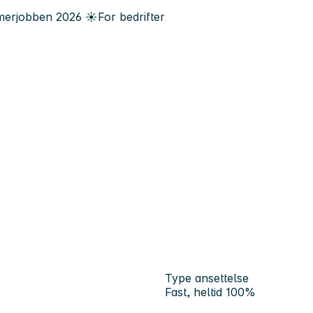
erjobben
2026
☀️
For bedrifter
Type ansettelse
Fast, heltid 100%