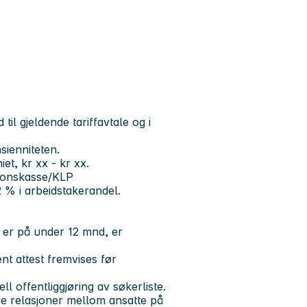
il gjeldende tariffavtale og i
nsienniteten.
iet, kr xx - kr xx.
jonskasse/KLP
 % i arbeidstakerandel.
t er på under 12 mnd, er
ent attest fremvises før
 offentliggjøring av søkerliste.
ære relasjoner mellom ansatte på