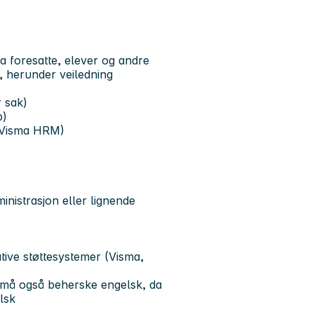
 foresatte, elever og andre
, herunder veiledning
r sak)
b)
 (Visma HRM)
nistrasjon eller lignende
tive støttesystemer (Visma,
 må også beherske engelsk, da
lsk