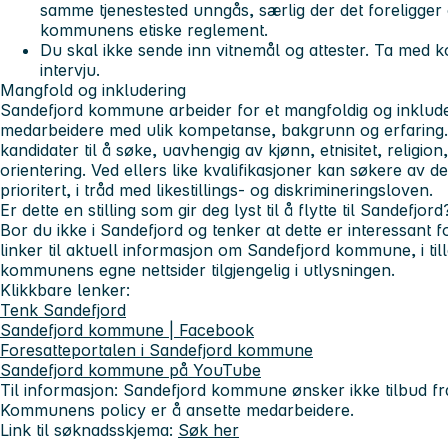
samme tjenestested unngås, særlig der det foreligger 
kommunens etiske reglement.
Du skal ikke sende inn vitnemål og attester. Ta med kop
intervju.
Mangfold og inkludering
Sandefjord kommune arbeider for et mangfoldig og inklude
medarbeidere med ulik kompetanse, bakgrunn og erfaring. V
kandidater til å søke, uavhengig av kjønn, etnisitet, religio
orientering. Ved ellers like kvalifikasjoner kan søkere av d
prioritert, i tråd med likestillings‑ og diskrimineringsloven.
Er dette en stilling som gir deg lyst til å flytte til Sandefjord
Bor du ikke i Sandefjord og tenker at dette er interessant f
linker til aktuell informasjon om Sandefjord kommune, i tilleg
kommunens egne nettsider tilgjengelig i utlysningen.
Klikkbare lenker:
Tenk Sandefjord
Sandefjord kommune | Facebook
Foresatteportalen i Sandefjord kommune
Sandefjord kommune på YouTube
Til informasjon: Sandefjord kommune ønsker ikke tilbud fra
Kommunens policy er å ansette medarbeidere.
Link til søknadsskjema:
Søk her