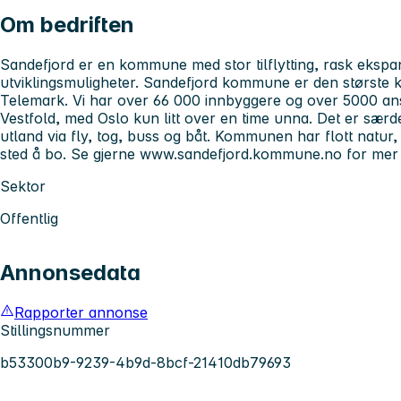
Om bedriften
Sandefjord er en kommune med stor tilflytting, rask eksp
utviklingsmuligheter. Sandefjord kommune er den største
Telemark. Vi har over 66 000 innbyggere og over 5000 ansat
Vestfold, med Oslo kun litt over en time unna. Det er særde
utland via fly, tog, buss og båt. Kommunen har flott natur, e
sted å bo. Se gjerne www.sandefjord.kommune.no for mer 
Sektor
Offentlig
Annonsedata
Rapporter annonse
Stillingsnummer
b53300b9-9239-4b9d-8bcf-21410db79693