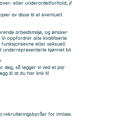
over- eller underordetforhold, jf
ier av disse til et eventuelt
rende arbeidsmiljø, og ønsker
i oppfordrer alle kvalifiserte
n, funksjonsevne eller seksuell
et underrepresenterte kjønnet bli
?
or deg, så legger vi ved et par
g til at du har link til
 rekrutteringsbyråer for innleie.