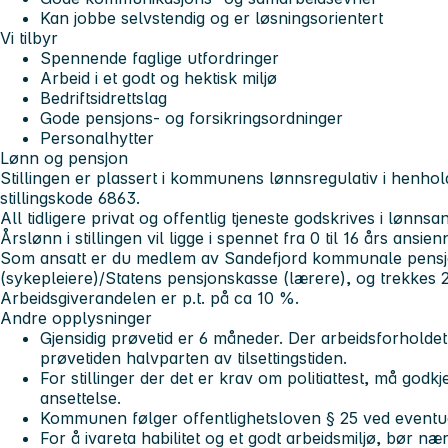
Kan jobbe selvstendig og er løsningsorientert
Vi tilbyr
Spennende faglige utfordringer
Arbeid i et godt og hektisk miljø
Bedriftsidrettslag
Gode pensjons- og forsikringsordninger
Personalhytter
Lønn og pensjon
Stillingen er plassert i kommunens lønnsregulativ i henhold t
stillingskode 6863.
All tidligere privat og offentlig tjeneste godskrives i lønnsa
Årslønn i stillingen vil ligge i spennet fra 0 til 16 års ansienn
Som ansatt er du medlem av Sandefjord kommunale pens
(sykepleiere)/Statens pensjonskasse (lærere), og trekkes 2
Arbeidsgiverandelen er p.t. på ca 10 %.
A
ndre opplysninger
Gjensidig prøvetid er 6 måneder. Der arbeidsforholde
prøvetiden halvparten av tilsettingstiden.
For stillinger der det er krav om politiattest, må godkj
ansettelse.
Kommunen følger offentlighetsloven § 25 ved eventuell
For å ivareta habilitet og et godt arbeidsmiljø, bør n