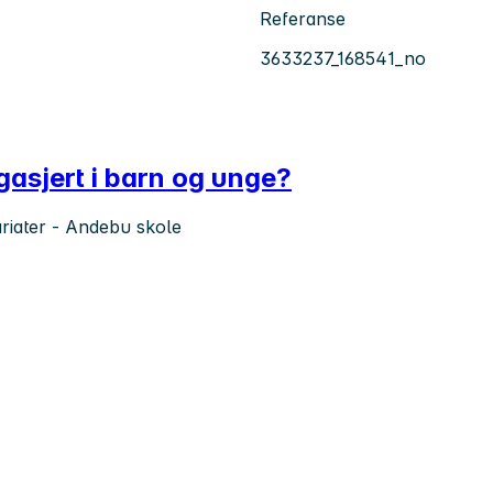
Referanse
3633237_168541_no
ngasjert i barn og unge?
kariater - Andebu skole