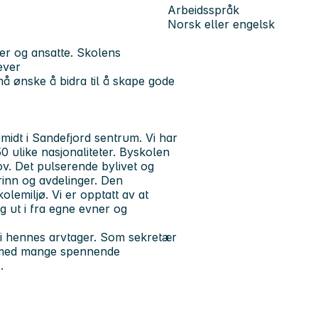
Arbeidsspråk
Norsk eller engelsk
r og ansatte. Skolens
ever
å ønske å bidra til å skape gode
idt i Sandefjord sentrum. Vi har
0 ulike nasjonaliteter. Byskolen
ov. Det pulserende bylivet og
rinn og avdelinger. Den
lemiljø. Vi er opptatt av at
g ut i fra egne evner og
i hennes arvtager. Som sekretær
jø med mange spennende
s.