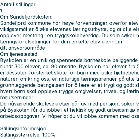
Antall stillinger
1
Om Sandefjordskolen:
Sandefjord kommune har høye forventninger overfor eleve
viktigstemål er å øke elevenes læringsutbytte, og at alle el
opplever mestring i en tryggskolehverdag. Du som søker m
læringsforutsetninger for den enkelte elev gjennom
ditt ansvarsområde
Om tjenestested
Byskolen er en unik og spennende barneskole beliggende m
rundt 300 elever, ca. 80 ansatte. Byskolen har elever fra 5
er dessuten forsterket skole for barn med ulike hjelpebeh
naturen omkring oss, er naturlige læringsarenaer på alle t
grunnleggende betingelsen for å lære er et trygt og godt sko
hvert barn skal oppleve trygge omgivelser, trivsel og lærin
forutsetninger.
Da nåværende skolesekretær går av med pensjon, søker v
på Byskolen får du jobbe i et hektisk og godt arbeidsmil
arbeidsoppgaver. Vi håper at du vil jobbe sammen med os
Stillingsinformasjon
Stillingsstørrelse: 100%