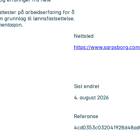
tester på arbeidserfaring for å
runnlag til lønnsfastsettelse.
mentasjon.
Nettsted
https://www.sarpsborg.com
Sist endret
4. august 2026
Referanse
4cd0353c032041928d48ad