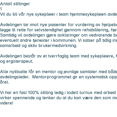
Antall stillinger
1
Vil du bli vår nye sykepleier i team hjemmesykepleien avdel
Avdelingen tar imot nye pasienter for vurdering av hjelpeb
legge til rette for selvstendighet gjennom rehabilitering, hj
Samtidig vil avdelingen gjøre avklaringer om vedvarende 
eventuelt andre tjenester i kommunen. Vi satser på tidlig inn
samarbeid og aktiv brukermedvirkning.
Avdelingen består av et tverrfaglig team med sykepleiere, 
og ergoterapeut.
Alle nytilsatte får en mentor og jevnlige samtaler med bå
avdelingsleder. Mentorprogrammet gir en systematisk oppfø
året.
Vi har en fast 100% stilling ledig i todelt turnus med arbeid
virker spennende og tenker du at du kan være den som man
videre!