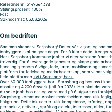
Referansenr.: 5149364398
Stillingsprosent: 100%
Fast
Søknadsfrist: 03.08.2026
Om bedriften
Sammen skaper vi Sarpsborg! Det er vår visjon, og sammen
innbyggere skal ha gode dager. For å klare dette, trenger 
Her i Sarpsborg kommune jobber vi etter verdiene framtidsr
troverdig. For å levere gode tjenester og skape gode arbeids
handling gjennom å våge, lede, lære, mobilisere og samarbe
plattform for ledelse og medarbeiderskap, som vi har valgt
hele plattformen
«Vi i Sarpsborg her».
Over 60 000 innbyggere bor i Sarpsborg og hos oss i komm
ansatte og 4.200 årsverk (tall fra 2026). Her skal det være
du søke jobb hos oss og være med på å utgjøre en forskjel
Sarpsborg kommune ønsker medarbeidere med ulik faglig, s
bakgrunn. Dette inkluderer: ulik kompetanse, erfaring, oppv
perspektiv, nettverk, språk og dialekt, interesser, alder, f
og kjønn- og kjønnsidentitet. Vi trenger historier, stemmer 