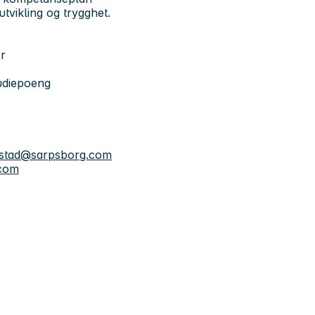
tvikling og trygghet.
r
udiepoeng
rstad@sarpsborg.com
.com