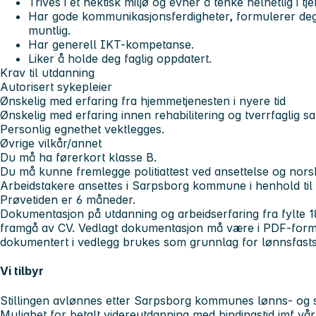
Trives i et hektisk miljø og evner å tenke helhetlig i tj
Har gode kommunikasjonsferdigheter, formulerer deg 
muntlig.
Har generell IKT-kompetanse.
Liker å holde deg faglig oppdatert.
Krav til utdanning
Autorisert sykepleier
Ønskelig med erfaring fra hjemmetjenesten i nyere tid
Ønskelig med erfaring innen rehabilitering og tverrfaglig s
Personlig egnethet vektlegges.
Øvrige vilkår/annet
Du må ha førerkort klasse B.
Du må kunne fremlegge politiattest ved ansettelse og nors
Arbeidstakere ansettes i Sarpsborg kommune i henhold til l
Prøvetiden er 6 måneder.
Dokumentasjon på utdanning og arbeidserfaring fra fylte 
framgå av CV. Vedlagt dokumentasjon må være i PDF-format
dokumentert i vedlegg brukes som grunnlag for lønnsfastse
Vi tilbyr
Stillingen avlønnes etter Sarpsborg kommunes lønns- og st
Mulighet for betalt videreutdanning med bindingstid jmf 