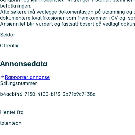
befolkningen.
Alle søkere må vedlegge dokumentasjon på utdanning og at
dokumentere kvalifikasjoner som fremkommer i CV og som g
Ansiennitet blir vurdert og fastsatt basert på vedlagt doku
Sektor
Offentlig
Annonsedata
Rapporter annonse
Stillingsnummer
b4acbf46-7158-4f33-b1f3-3b71a9c7138a
Hentet fra
talentech