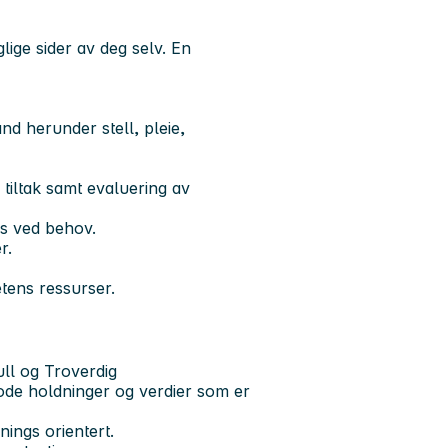
ige sider av deg selv. En
nd herunder stell, pleie,
tiltak samt evaluering av
rs ved behov.
r.
tens ressurser.
ull og Troverdig
ode holdninger og verdier som er
nings orientert.