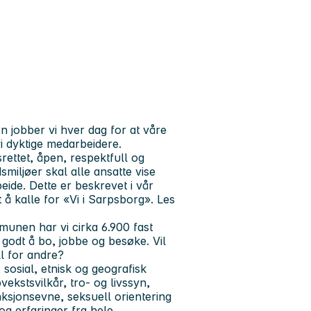
 jobber vi hver dag for at våre
vi dyktige medarbeidere.
ettet, åpen, respektfull og
miljøer skal alle ansatte vise
ide. Dette er beskrevet i vår
 å kalle for «Vi i Sarpsborg». Les
unen har vi cirka 6.900 fast
 godt å bo, jobbe og besøke. Vil
l for andre?
osial, etnisk og geografisk
ekstsvilkår, tro- og livssyn,
unksjonsevne, seksuell orientering
og erfaringer fra hele