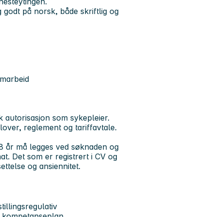
enesteytingen.
godt på norsk, både skriftlig og
amarbeid
k autorisasjon som sykepleier.
over, reglement og tariffavtale.
18 år må legges ved søknaden og
. Det som er registrert i CV og
ttelse og ansiennitet.
illingsregulativ
vår kompetanseplan