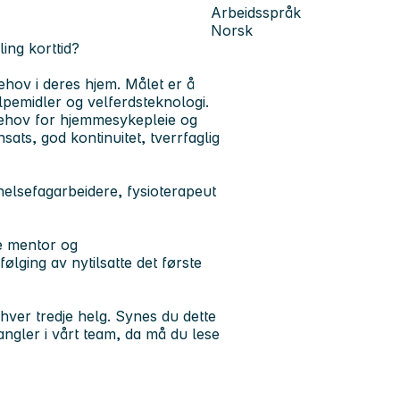
Arbeidsspråk
Norsk
ing korttid?
ehov i deres hjem. Målet er å
elpemidler og velferdsteknologi.
behov for hjemmesykepleie og
sats, god kontinuitet, tverrfaglig
helsefagarbeidere, fysioterapeut
de mentor og
lging av nytilsatte det første
 hver tredje helg. Synes du dette
gler i vårt team, da må du lese