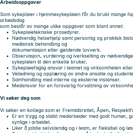
Arbeidsoppgaver
Som sykepleier i hjemmesykepleien får du brukt mange fagl
arbeidsdag
som består av mange ulike oppgaver som blant annet:
Sykepleietekniske prosedyrer.
Nødvendig helsehjelp samt personlig og praktisk bista
medisinsk behandling og
dokumentasjon etter gjeldende lovverk.
Observasjon, vurdering og iverksetting av nødvendige 
sykepleien til den enkelte bruker.
Sykepleiefaglig ansvar i teamet og virksomheten elle
Veiledning og opplæring av andre ansatte og studente
Samhandling med interne og eksterne instanser.
Medansvar for en forsvarlig forvaltning av virksomhe
Vi søker deg som
Vi søker en kollega som er Fremtidsrettet, Åpen, Respektf
Er en trygg og stabil medarbeider med godt humør, g
synlige i arbeidet.
Liker å jobbe selvstendig og i team, er fleksibel og løs