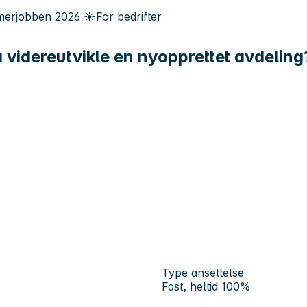
erjobben
2026
☀️
For bedrifter
 videreutvikle en nyopprettet avdeling
Type ansettelse
Fast, heltid 100%