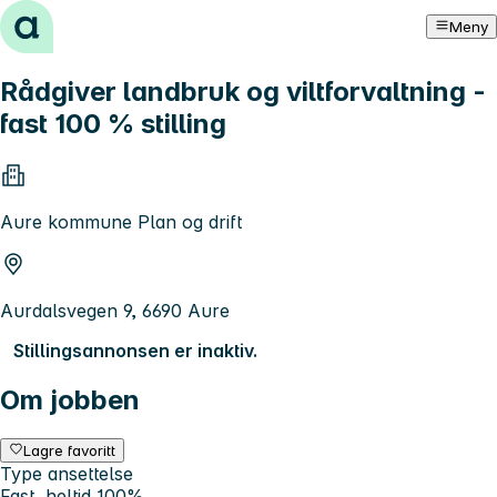
Hopp til innhold
Meny
Rådgiver landbruk og viltforvaltning -
fast 100 % stilling
Aure kommune Plan og drift
Aurdalsvegen 9, 6690 Aure
Stillingsannonsen er inaktiv.
Om jobben
Lagre favoritt
Type ansettelse
Fast, heltid 100%