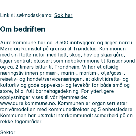
Link til søknadsskjema:
Søk her
Om bedriften
Aure kommune har ca. 3.500 innbyggere og ligger nord i
Møre og Romsdal på grensa til Trøndelag. Kommunen
med sin flotte natur med fjell, skog, hav og skjærgård,
ligger sentralt plassert som nabokommune til Kristiansund
og ca. 2 timers biltur til Trondheim. Vi har et allsidig
næringsliv innen primær-, marin-, maritim-, olje/gass-,
reiseliv- og handel/servicenæringen, et aktivt idretts- og
kulturliv og gode oppvekst- og levekår for både små og
store, bl.a. full barnehagedekning. For ytterligere
opplysninger vises til vår hjemmeside:
www.aure.kommune.no. Kommunen er organisert etter
tonivåmodellen med kommunedirektør og 5 enhetsledere.
Kommunen har utstrakt interkommunalt samarbeid på en
rekke fagområder.
Sektor