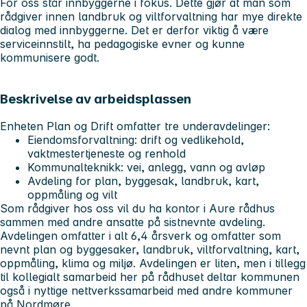
For oss står innbyggerne i fokus. Dette gjør at man som
rådgiver innen landbruk og viltforvaltning har mye direkte
dialog med innbyggerne. Det er derfor viktig å være
serviceinnstilt, ha pedagogiske evner og kunne
kommunisere godt.
Beskrivelse av arbeidsplassen
Enheten Plan og Drift omfatter tre underavdelinger:
Eiendomsforvaltning: drift og vedlikehold,
vaktmestertjeneste og renhold
Kommunalteknikk: vei, anlegg, vann og avløp
Avdeling for plan, byggesak, landbruk, kart,
oppmåling og vilt
Som rådgiver hos oss vil du ha kontor i Aure rådhus
sammen med andre ansatte på sistnevnte avdeling.
Avdelingen omfatter i alt 6,4 årsverk og omfatter som
nevnt plan og byggesaker, landbruk, viltforvaltning, kart,
oppmåling, klima og miljø. Avdelingen er liten, men i tillegg
til kollegialt samarbeid her på rådhuset deltar kommunen
også i nyttige nettverkssamarbeid med andre kommuner
på Nordmøre.