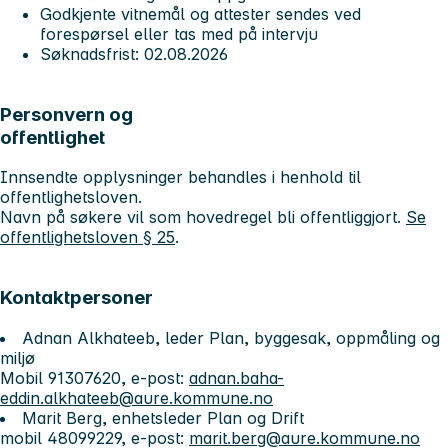
Godkjente vitnemål og attester sendes ved
forespørsel eller tas med på intervju
Søknadsfrist: 02.08.2026
Personvern og
offentlighet
Innsendte opplysninger behandles i henhold til
offentlighetsloven.
Navn på søkere vil som hovedregel bli offentliggjort.
Se
offentlighetsloven § 25
.
Kontaktpersoner
Adnan Alkhateeb, leder Plan, byggesak, oppmåling og
miljø
Mobil 91307620, e-post:
adnan.baha-
eddin.alkhateeb@aure.kommune.no
Marit Berg, enhetsleder Plan og Drift
mobil 48099229, e-post:
marit.berg@aure.kommune.no