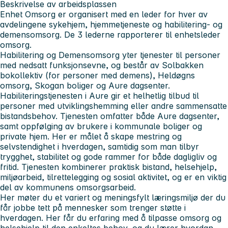
Beskrivelse av arbeidsplassen
Enhet Omsorg er organisert med en leder for hver av
avdelingene sykehjem, hjemmetjeneste og habilitering- og
demensomsorg. De 3 lederne rapporterer til enhetsleder
omsorg.
Habilitering og Demensomsorg yter tjenester til personer
med nedsatt funksjonsevne, og består av Solbakken
bokollektiv (for personer med demens), Heldøgns
omsorg, Skogan boliger og Aure dagsenter.
Habiliteringstjenesten i Aure gir et helhetlig tilbud til
personer med utviklingshemming eller andre sammensatte
bistandsbehov. Tjenesten omfatter både Aure dagsenter,
samt oppfølging av brukere i kommunale boliger og
private hjem. Her er målet å skape mestring og
selvstendighet i hverdagen, samtidig som man tilbyr
trygghet, stabilitet og gode rammer for både dagligliv og
fritid. Tjenesten kombinerer praktisk bistand, helsehjelp,
miljøarbeid, tilrettelegging og sosial aktivitet, og er en viktig
del av kommunens omsorgsarbeid.
Her møter du et variert og meningsfylt læringsmiljø der du
får jobbe tett på mennesker som trenger støtte i
hverdagen. Her får du erfaring med å tilpasse omsorg og