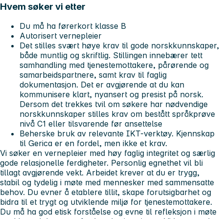
Hvem søker vi etter
Du må ha førerkort klasse B
Autorisert vernepleier
Det stilles svært høye krav til gode norskkunnskaper,
både muntlig og skriftlig. Stillingen innebærer tett
samhandling med tjenestemottakere, pårørende og
samarbeidspartnere, samt krav til faglig
dokumentasjon. Det er avgjørende at du kan
kommunisere klart, nyansert og presist på norsk.
Dersom det trekkes tvil om søkere har nødvendige
norskkunnskaper stilles krav om bestått språkprøve
nivå C1 eller tilsvarende før ansettelse
Beherske bruk av relevante IKT-verktøy. Kjennskap
til Gerica er en fordel, men ikke et krav.
Vi søker en vernepleier med høy faglig integritet og særlig
gode relasjonelle ferdigheter. Personlig egnethet vil bli
tillagt avgjørende vekt. Arbeidet krever at du er trygg,
stabil og tydelig i møte med mennesker med sammensatte
behov. Du evner å etablere tillit, skape forutsigbarhet og
bidra til et trygt og utviklende miljø for tjenestemottakere.
Du må ha god etisk forståelse og evne til refleksjon i møte