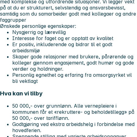
med komplekse og utfordrende situasjoner. Vi legger vekt
på at du er strukturert, selvstendig og ansvarsbevisst,
samtidig som du samarbeider godt med kollegaer og andre
faggrupper
Ønskede personlige egenskaper:
Nysgjerrig og lærevillig
Interesse for faget og er opptatt av kvalitet
Er positiv, inkluderende og bidrar til et godt
arbeidsmiljø
Skaper gode relasjoner med brukere, pårørende og
kolleger gjennom engasjement, godt humør og gode
verdier og holdninger.
Personlig egnethet og erfaring fra omsorgsyrket vil
bli vektlagt
Hva kan vi tilby
50 000,- over grunnlønn. Alle vernepleiere i
kommunen får et «rekruttere- og beholdetillegg» på
50 000,- over tarifflønn.
Godtgjøring ved ekstra arbeidshelg i forbindelse med
hovedferien.
Spennende stilling med varierte arbeidsoppgaver