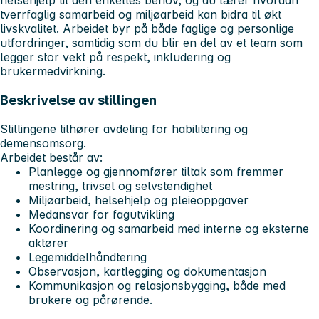
helsehjelp til den enkeltes behov, og du lærer hvordan
tverrfaglig samarbeid og miljøarbeid kan bidra til økt
livskvalitet. Arbeidet byr på både faglige og personlige
utfordringer, samtidig som du blir en del av et team som
legger stor vekt på respekt, inkludering og
brukermedvirkning.
Beskrivelse av stillingen
Stillingene tilhører avdeling for habilitering og
demensomsorg.
Arbeidet består av:
Planlegge og gjennomfører tiltak som fremmer
mestring, trivsel og selvstendighet
Miljøarbeid, helsehjelp og pleieoppgaver
Medansvar for fagutvikling
Koordinering og samarbeid med interne og eksterne
aktører
Legemiddelhåndtering
Observasjon, kartlegging og dokumentasjon
Kommunikasjon og relasjonsbygging, både med
brukere og pårørende.