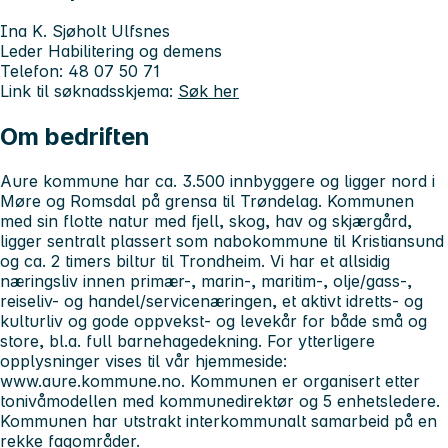
Ina K. Sjøholt Ulfsnes
Leder Habilitering og demens
Telefon: 48 07 50 71
Link til søknadsskjema:
Søk her
Om bedriften
Aure kommune har ca. 3.500 innbyggere og ligger nord i
Møre og Romsdal på grensa til Trøndelag. Kommunen
med sin flotte natur med fjell, skog, hav og skjærgård,
ligger sentralt plassert som nabokommune til Kristiansund
og ca. 2 timers biltur til Trondheim. Vi har et allsidig
næringsliv innen primær-, marin-, maritim-, olje/gass-,
reiseliv- og handel/servicenæringen, et aktivt idretts- og
kulturliv og gode oppvekst- og levekår for både små og
store, bl.a. full barnehagedekning. For ytterligere
opplysninger vises til vår hjemmeside:
www.aure.kommune.no. Kommunen er organisert etter
tonivåmodellen med kommunedirektør og 5 enhetsledere.
Kommunen har utstrakt interkommunalt samarbeid på en
rekke fagområder.