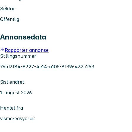
Sektor
Offentlig
Annonsedata
Rapporter annonse
Stillingsnummer
76fd3f84-8327-4e14-a105-8f396432c253
Sist endret
1. august 2026
Hentet fra
visma-easycruit