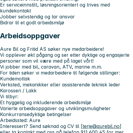
Er serviceinnstilt, løsningsorientert og trives med
kundekontakt
Jobber selvstendig og tar ansvar
Bidrar til et godt arbeidsmiljø
Arbeidsoppgaver
Aure Bil og Fritid AS søker nye medarbeidere!
Vi opplever økt pågang og ser etter dyktige og engasjerte
personer som vil være med på laget vårt!
Vi jobber med bil, caravan, ATV, marine m.m.
For tiden søker vi medarbeidere til følgende stillinger:
Kundemottak
Verksted, mekanikker eller assisterende teknisk leder
Karosseri / Lakk
Vi tilbyr:
Et hyggelig og inkluderende arbeidsmiljø
Varierte arbeidsoppgaver og utviklingsmuligheter
Konkurransedyktige betingelser
Arbeidssted: Aure
Interessert? Send søknad og CV til [
terje@aurebil.no
]
eller ta kontakt med oss på telefon 911 600 45 for mer