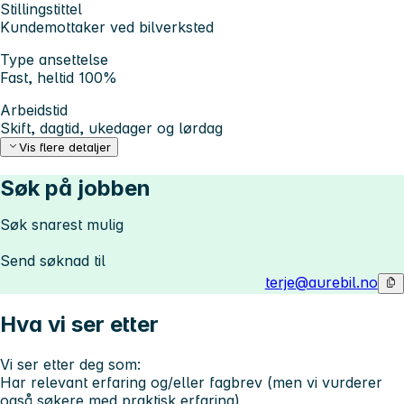
Stillingstittel
Kundemottaker ved bilverksted
Type ansettelse
Fast, heltid 100%
Arbeidstid
Skift, dagtid, ukedager og lørdag
Vis flere detaljer
Søk på jobben
Søk snarest mulig
Send søknad til
terje@aurebil.no
Hva vi ser etter
Vi ser etter deg som:
Har relevant erfaring og/eller fagbrev (men vi vurderer
også søkere med praktisk erfaring)