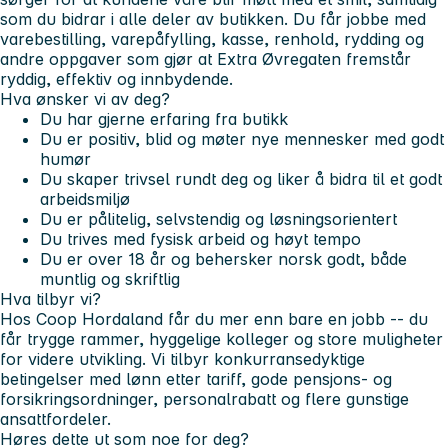
som du bidrar i alle deler av butikken. Du får jobbe med
varebestilling, varepåfylling, kasse, renhold, rydding og
andre oppgaver som gjør at Extra Øvregaten fremstår
ryddig, effektiv og innbydende.
Hva ønsker vi av deg?
Du har gjerne erfaring fra butikk
Du er positiv, blid og møter nye mennesker med godt
humør
Du skaper trivsel rundt deg og liker å bidra til et godt
arbeidsmiljø
Du er pålitelig, selvstendig og løsningsorientert
Du trives med fysisk arbeid og høyt tempo
Du er over 18 år og behersker norsk godt, både
muntlig og skriftlig
Hva tilbyr vi?
Hos Coop Hordaland får du mer enn bare en jobb -- du
får trygge rammer, hyggelige kolleger og store muligheter
for videre utvikling. Vi tilbyr konkurransedyktige
betingelser med lønn etter tariff, gode pensjons- og
forsikringsordninger, personalrabatt og flere gunstige
ansattfordeler.
Høres dette ut som noe for deg?