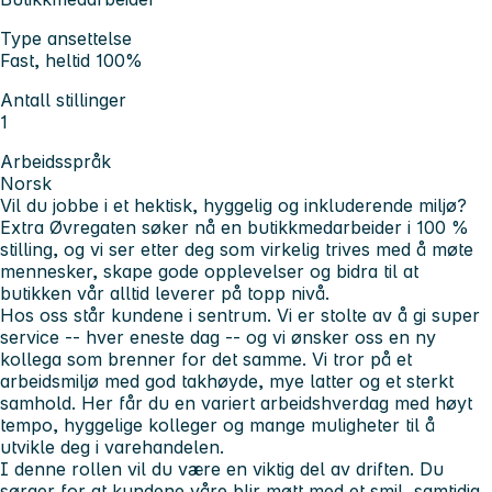
Type ansettelse
Fast, heltid 100%
Antall stillinger
1
Arbeidsspråk
Norsk
Vil du jobbe i et hektisk, hyggelig og inkluderende miljø?
Extra Øvregaten søker nå en
butikkmedarbeider i 100 %
stilling
, og vi ser etter deg som virkelig trives med å møte
mennesker, skape gode opplevelser og bidra til at
butikken vår alltid leverer på topp nivå.
Hos oss står kundene i sentrum. Vi er stolte av å gi super
service -- hver eneste dag -- og vi ønsker oss en ny
kollega som brenner for det samme. Vi tror på et
arbeidsmiljø med god takhøyde, mye latter og et sterkt
samhold. Her får du en variert arbeidshverdag med høyt
tempo, hyggelige kolleger og mange muligheter til å
utvikle deg i varehandelen.
I denne rollen vil du være en viktig del av driften. Du
sørger for at kundene våre blir møtt med et smil, samtidig