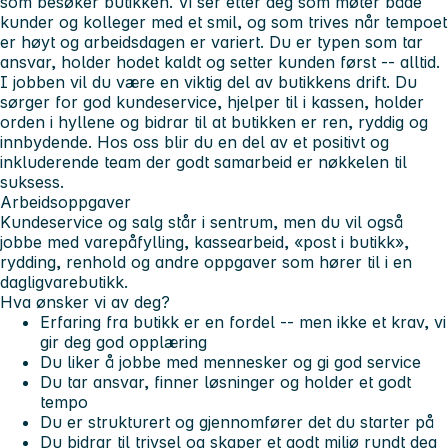
som besøker butikken. Vi ser etter deg som møter både
kunder og kolleger med et smil, og som trives når tempoet
er høyt og arbeidsdagen er variert. Du er typen som tar
ansvar, holder hodet kaldt og setter
kunden først
-- alltid.
I jobben vil du være en viktig del av butikkens drift. Du
sørger for god kundeservice, hjelper til i kassen, holder
orden i hyllene og bidrar til at butikken er ren, ryddig og
innbydende. Hos oss blir du en del av et positivt og
inkluderende team der godt samarbeid er nøkkelen til
suksess.
Arbeidsoppgaver
Kundeservice og salg står i sentrum, men du vil også
jobbe med varepåfylling, kassearbeid, «post i butikk»,
rydding, renhold og andre oppgaver som hører til i en
dagligvarebutikk.
Hva ønsker vi av deg?
Erfaring fra butikk er en fordel -- men ikke et krav, vi
gir deg god opplæring
Du liker å jobbe med mennesker og gi god service
Du tar ansvar, finner løsninger og holder et godt
tempo
Du er strukturert og gjennomfører det du starter på
Du bidrar til trivsel og skaper et godt miljø rundt deg