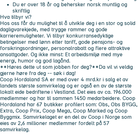
Du er over 18 år og behersker norsk muntlig og
skriftlig
Hva tilbyr vi?
Hos oss får du mulighet til å utvikle deg i en stor og solid
dagligvarekjede, med trygge rammer og gode
karrieremuligheter. Vi tilbyr konkurransedyktige
betingelser med lønn etter tariff, gode pensjons- og
forsikringsordninger, personalrabatt og flere attraktive
ansattgoder. Og ikke minst: Et arbeidsmiljø med mye
energi, humor og god lagånd.
**Høres dette ut som jobben for deg?**Da vil vi veldig
gjerne høre fra deg -- søk i dag!
Coop Hordaland SA er med over 4 mrd.kr i salg et av
landets største samvirkelag og er også en av de største
lokalt eide bedriftene i Vestland. Det eies av ca. 196.000
medlemmer og har til sammen 1450 medarbeidere. Coop
Hordaland har 67 butikker profilert som: Obs, Obs BYGG,
Extra, Coop Prix, Coop Mega, Coop Marked og Coop
Byggmix. Samvirkelaget er en del av Coop i Norge som
eies av 2,6 millioner medlemmer fordelt på 57
samvirkelag.