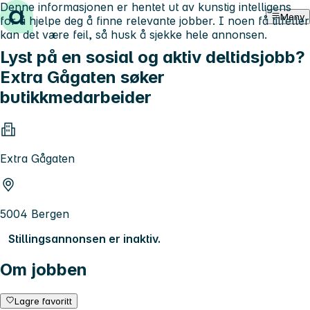
Denne informasjonen er hentet ut av kunstig intelligens
Hopp til innhold
Meny
for å hjelpe deg å finne relevante jobber. I noen få tilfeller
kan det være feil, så husk å sjekke hele annonsen.
Lyst på en sosial og aktiv deltidsjobb?
Extra Gågaten søker
butikkmedarbeider
Extra Gågaten
5004 Bergen
Stillingsannonsen er inaktiv.
Om jobben
Lagre favoritt