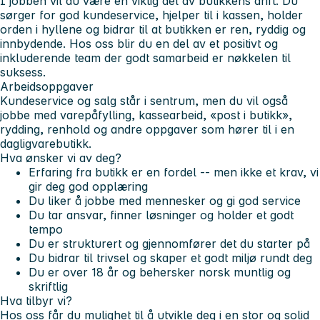
I jobben vil du være en viktig del av butikkens drift. Du
sørger for god kundeservice, hjelper til i kassen, holder
orden i hyllene og bidrar til at butikken er ren, ryddig og
innbydende. Hos oss blir du en del av et positivt og
inkluderende team der godt samarbeid er nøkkelen til
suksess.
Arbeidsoppgaver
Kundeservice og salg står i sentrum, men du vil også
jobbe med varepåfylling, kassearbeid, «post i butikk»,
rydding, renhold og andre oppgaver som hører til i en
dagligvarebutikk.
Hva ønsker vi av deg?
Erfaring fra butikk er en fordel -- men ikke et krav, vi
gir deg god opplæring
Du liker å jobbe med mennesker og gi god service
Du tar ansvar, finner løsninger og holder et godt
tempo
Du er strukturert og gjennomfører det du starter på
Du bidrar til trivsel og skaper et godt miljø rundt deg
Du er over 18 år og behersker norsk muntlig og
skriftlig
Hva tilbyr vi?
Hos oss får du mulighet til å utvikle deg i en stor og solid