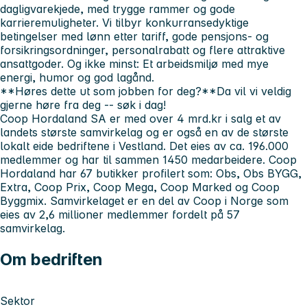
dagligvarekjede, med trygge rammer og gode
karrieremuligheter. Vi tilbyr konkurransedyktige
betingelser med lønn etter tariff, gode pensjons- og
forsikringsordninger, personalrabatt og flere attraktive
ansattgoder. Og ikke minst: Et arbeidsmiljø med mye
energi, humor og god lagånd.
**Høres dette ut som jobben for deg?**Da vil vi veldig
gjerne høre fra deg -- søk i dag!
Coop Hordaland SA er med over 4 mrd.kr i salg et av
landets største samvirkelag og er også en av de største
lokalt eide bedriftene i Vestland. Det eies av ca. 196.000
medlemmer og har til sammen 1450 medarbeidere. Coop
Hordaland har 67 butikker profilert som: Obs, Obs BYGG,
Extra, Coop Prix, Coop Mega, Coop Marked og Coop
Byggmix. Samvirkelaget er en del av Coop i Norge som
eies av 2,6 millioner medlemmer fordelt på 57
samvirkelag.
Om bedriften
Sektor