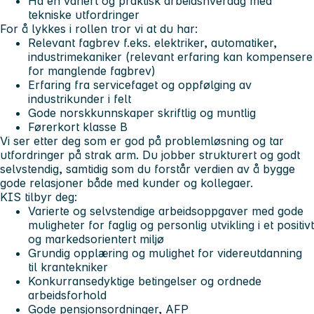
Ha en variert og praktisk arbeidshverdag med
tekniske utfordringer
For å lykkes i rollen tror vi at du har:
Relevant fagbrev f.eks. elektriker, automatiker,
industrimekaniker (relevant erfaring kan kompensere
for manglende fagbrev)
Erfaring fra servicefaget og oppfølging av
industrikunder i felt
Gode norskkunnskaper skriftlig og muntlig
Førerkort klasse B
Vi ser etter deg som er god på problemløsning og tar
utfordringer på strak arm. Du jobber strukturert og godt
selvstendig, samtidig som du forstår verdien av å bygge
gode relasjoner både med kunder og kollegaer.
KIS tilbyr deg:
Varierte og selvstendige arbeidsoppgaver med gode
muligheter for faglig og personlig utvikling i et positivt
og markedsorientert miljø
Grundig opplæring og mulighet for videreutdanning
til krantekniker
Konkurransedyktige betingelser og ordnede
arbeidsforhold
Gode pensjonsordninger, AFP