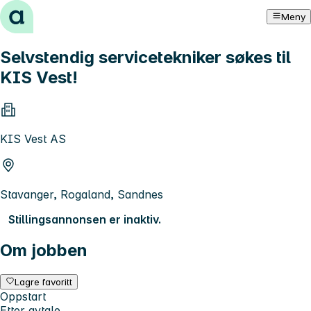
Hopp til innhold
Meny
Selvstendig servicetekniker søkes til
KIS Vest!
KIS Vest AS
Stavanger, Rogaland, Sandnes
Stillingsannonsen er inaktiv.
Om jobben
Lagre favoritt
Oppstart
Etter avtale