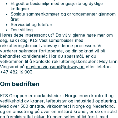
Et godt arbeidsmiljø med engasjerte og dyktige
kollegaer
Sosiale sammenkomster og arrangementer gjennom
året
Servicebil og telefon
Fast stilling
Høres dette interessant ut? Da vil vi gjerne høre mer om
deg, søk i dag!
KIS Vest samarbeider med
rekrutteringsfirmaet Jobway i denne prosessen. Vi
vurderer søknader fortløpende, og din søknad vil bli
behandlet konfidensielt. Har du spørsmål, er du
velkommen til å kontakte rekrutteringskonsulent May Linn
Vingsand på
maylinn.vingsand@jobway.no
eller telefon:
+47 482 16 003.
Om bedriften
KIS Gruppen er markedsleder i Norge innen kontroll og
vedlikehold av kraner, løfteutstyr og industriell opplæring.
Med over 500 ansatte, virksomhet i Norge og Nederland,
og en omsetning på over én milliard kroner, er de en solid
og fremtidsrettet aktør. Kunden settes alltid først, med