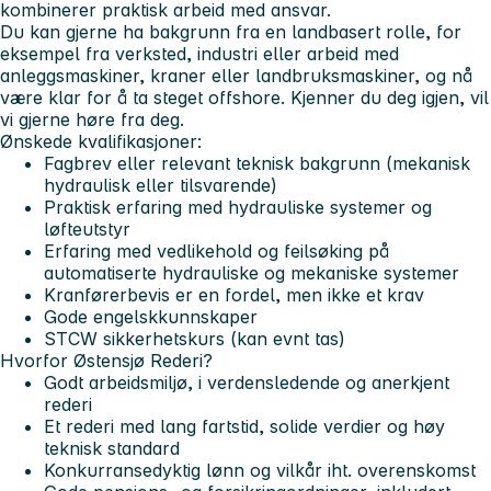
kombinerer praktisk arbeid med ansvar.
Du kan gjerne ha bakgrunn fra en landbasert rolle, for
eksempel fra verksted, industri eller arbeid med
anleggsmaskiner, kraner eller landbruksmaskiner, og nå
være klar for å ta steget offshore. Kjenner du deg igjen, vil
vi gjerne høre fra deg.
Ønskede kvalifikasjoner:
Fagbrev eller relevant teknisk bakgrunn (mekanisk
hydraulisk eller tilsvarende)
Praktisk erfaring med hydrauliske systemer og
løfteutstyr
Erfaring med vedlikehold og feilsøking på
automatiserte hydrauliske og mekaniske systemer
Kranførerbevis er en fordel, men ikke et krav
Gode engelskkunnskaper
STCW sikkerhetskurs (kan evnt tas)
Hvorfor Østensjø Rederi?
Godt arbeidsmiljø, i verdensledende og anerkjent
rederi
Et rederi med lang fartstid, solide verdier og høy
teknisk standard
Konkurransedyktig lønn og vilkår iht. overenskomst