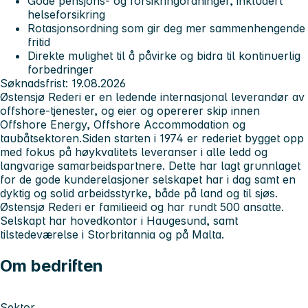
Gode pensjons- og forsikringordninger, inkludert
helseforsikring
Rotasjonsordning som gir deg mer sammenhengende
fritid
Direkte mulighet til å påvirke og bidra til kontinuerlig
forbedringer
Søknadsfrist: 19.08.2026
Østensjø Rederi er en ledende internasjonal leverandør av
offshore-tjenester, og eier og opererer skip innen
Offshore Energy, Offshore Accommodation og
taubåtsektoren.Siden starten i 1974 er rederiet bygget opp
med fokus på høykvalitets leveranser i alle ledd og
langvarige samarbeidspartnere. Dette har lagt grunnlaget
for de gode kunderelasjoner selskapet har i dag samt en
dyktig og solid arbeidsstyrke, både på land og til sjøs.
Østensjø Rederi er familieeid og har rundt 500 ansatte.
Selskapt har hovedkontor i Haugesund, samt
tilstedeværelse i Storbritannia og på Malta.
Om bedriften
Sektor