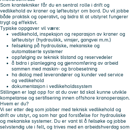
Som krantekniker får du en sentral rolle i drift og
vedlikehold av kraner og løfteutstyr om bord. Du vil jobbe
både praktisk og operativt, og bidra til at utstyret fungerer
trygt og effektivt.
Typiske oppgaver vil være:
vedlikehold, inspeksjon og reparasjon av kraner og
løfteutstyr (hydraulikk, vinsjer, gangvei m.m.)
feilsøking på hydrauliske, mekaniske og
automatiserte systemer
oppfølging av teknisk tilstand og reservedeler
å bidra i planlegging og gjennomføring av arbeid
sammen med maskin- og brobesetning
ha dialog med leverandører og kunder ved service
og vedlikehold
dokumentasjon i vedlikeholdssystem
Stillingen er lagt opp for at du over tid skal kunne utvikle
kompetanse og sertifisering innen offshore kranoperasjon.
Hvem er du?
Vi ser etter deg som jobber med teknisk vedlikehold og
drift av utstyr, og som har god forståelse for hydrauliske
og mekaniske systemer. Du er vant til å feilsøke og jobbe
selvstendig ute i felt, og trives med en arbeidshverdag som