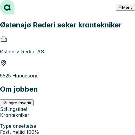
Hopp til innhold
Meny
Østensjø Rederi søker krantekniker
Østensjø Rederi AS
5525 Haugesund
Om jobben
Lagre favoritt
Stillingstittel
Krantekniker
Type ansettelse
Fast, heltid 100%