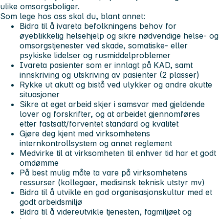
ulike omsorgsboliger.
Som lege hos oss skal du, blant annet:
Bidra til å ivareta befolkningens behov for
øyeblikkelig helsehjelp og sikre nødvendige helse- og
omsorgstjenester ved skade, somatiske- eller
psykiske lidelser og rusmiddelproblemer
Ivareta pasienter som er innlagt på KAD, samt
innskriving og utskriving av pasienter (2 plasser)
Rykke ut akutt og bistå ved ulykker og andre akutte
situasjoner
Sikre at eget arbeid skjer i samsvar med gjeldende
lover og forskrifter, og at arbeidet gjennomføres
etter fastsatt/forventet standard og kvalitet
Gjøre deg kjent med virksomhetens
internkontrollsystem og annet reglement
Medvirke til at virksomheten til enhver tid har et godt
omdømme
På best mulig måte ta vare på virksomhetens
ressurser (kollegaer, medisinsk teknisk utstyr mv)
Bidra til å utvikle en god organisasjonskultur med et
godt arbeidsmiljø
Bidra til å videreutvikle tjenesten, fagmiljøet og