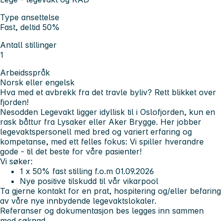
Type ansettelse
Fast, deltid 50%
Antall stillinger
1
Arbeidsspråk
Norsk eller engelsk
Hva med et avbrekk fra det travle byliv? Rett blikket over
fjorden!
Nesodden Legevakt ligger idyllisk til i Oslofjorden, kun en
rask båttur fra Lysaker eller Aker Brygge. Her jobber
legevaktspersonell med bred og variert erfaring og
kompetanse, med ett felles fokus: Vi spiller hverandre
gode - til det beste for våre pasienter!
Vi søker:
1 x 50% fast stilling f.o.m 01.09.2026
Nye positive tilskudd til vår vikarpool
Ta gjerne kontakt for en prat, hospitering og/eller befaring
av våre nye innbydende legevaktslokaler.
Referanser og dokumentasjon bes legges inn sammen
med søknad.