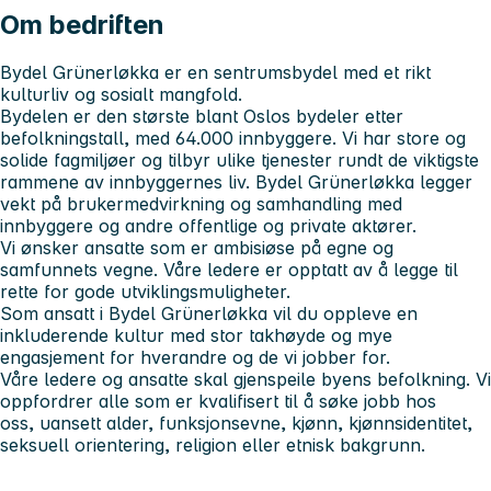
Om bedriften
Bydel Grünerløkka er en sentrumsbydel med et rikt
kulturliv og sosialt mangfold.
Bydelen er den største blant Oslos bydeler etter
befolkningstall, med 64.000 innbyggere. Vi har store og
solide fagmiljøer og tilbyr ulike tjenester rundt de viktigste
rammene av innbyggernes liv. Bydel Grünerløkka legger
vekt på brukermedvirkning og samhandling med
innbyggere og andre offentlige og private aktører.
Vi ønsker ansatte som er ambisiøse på egne og
samfunnets vegne. Våre ledere er opptatt av å legge til
rette for gode utviklingsmuligheter.
Som ansatt i Bydel Grünerløkka vil du oppleve en
inkluderende kultur med stor takhøyde og mye
engasjement for hverandre og de vi jobber for.
Våre ledere og ansatte skal gjenspeile byens befolkning. Vi
oppfordrer alle som er kvalifisert til å søke jobb hos
oss, uansett alder, funksjonsevne, kjønn, kjønnsidentitet,
seksuell orientering, religion eller etnisk bakgrunn.