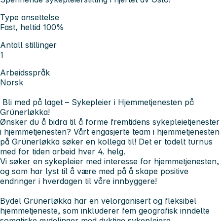
Type ansettelse
Fast, heltid 100%
Antall stillinger
1
Arbeidsspråk
Norsk
Bli med på laget – Sykepleier i Hjemmetjenesten på
Grünerløkka!
Ønsker du å bidra til å forme fremtidens sykepleietjenester
i hjemmetjenesten? Vårt engasjerte team i hjemmetjenesten
på Grünerløkka søker en kollega til! Det er todelt turnus
med for tiden arbeid hver 4. helg.
Vi søker en sykepleier med interesse for hjemmetjenesten,
og som har lyst til å være med på å skape positive
endringer i hverdagen til våre innbyggere!
Bydel Grünerløkka har en velorganisert og fleksibel
hjemmetjeneste, som inkluderer fem geografisk inndelte
somatiske avdelinger med dyktige sykepleiere,