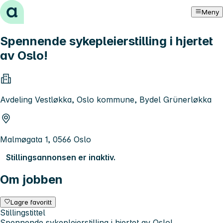
Hopp til innhold
Meny
Spennende sykepleierstilling i hjertet
av Oslo!
Avdeling Vestløkka, Oslo kommune, Bydel Grünerløkka
Malmøgata 1, 0566 Oslo
Stillingsannonsen er inaktiv.
Om jobben
Lagre favoritt
Stillingstittel
Spennende sykepleierstilling i hjertet av Oslo!