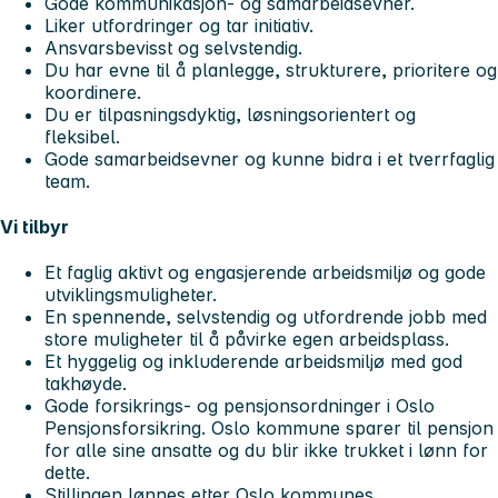
Gode kommunikasjon- og samarbeidsevner.
Liker utfordringer og tar initiativ.
Ansvarsbevisst og selvstendig.
Du har evne til å planlegge, strukturere, prioritere og
koordinere.
Du er tilpasningsdyktig, løsningsorientert og
fleksibel.
Gode samarbeidsevner og kunne bidra i et tverrfaglig
team.
Vi tilbyr
Et faglig aktivt og engasjerende arbeidsmiljø og gode
utviklingsmuligheter.
En spennende, selvstendig og utfordrende jobb med
store muligheter til å påvirke egen arbeidsplass.
Et hyggelig og inkluderende arbeidsmiljø med god
takhøyde.
Gode forsikrings- og pensjonsordninger i Oslo
Pensjonsforsikring. Oslo kommune sparer til pensjon
for alle sine ansatte og du blir ikke trukket i lønn for
dette.
Stillingen lønnes etter Oslo kommunes