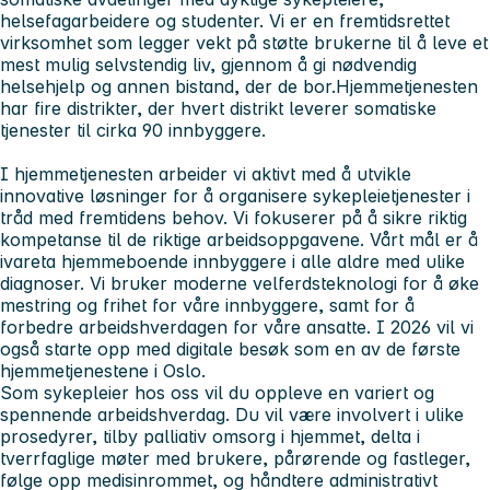
helsefagarbeidere og studenter. Vi er en fremtidsrettet
virksomhet som legger vekt på støtte brukerne til å leve et
mest mulig selvstendig liv, gjennom å gi nødvendig
helsehjelp og annen bistand, der de bor.Hjemmetjenesten
har fire distrikter, der hvert distrikt leverer somatiske
tjenester til cirka 90 innbyggere.
I hjemmetjenesten arbeider vi aktivt med å utvikle
innovative løsninger for å organisere sykepleietjenester i
tråd med fremtidens behov. Vi fokuserer på å sikre riktig
kompetanse til de riktige arbeidsoppgavene. Vårt mål er å
ivareta hjemmeboende innbyggere i alle aldre med ulike
diagnoser. Vi bruker moderne velferdsteknologi for å øke
mestring og frihet for våre innbyggere, samt for å
forbedre arbeidshverdagen for våre ansatte. I 2026 vil vi
også starte opp med digitale besøk som en av de første
hjemmetjenestene i Oslo.
Som sykepleier hos oss vil du oppleve en variert og
spennende arbeidshverdag. Du vil være involvert i ulike
prosedyrer, tilby palliativ omsorg i hjemmet, delta i
tverrfaglige møter med brukere, pårørende og fastleger,
følge opp medisinrommet, og håndtere administrativt