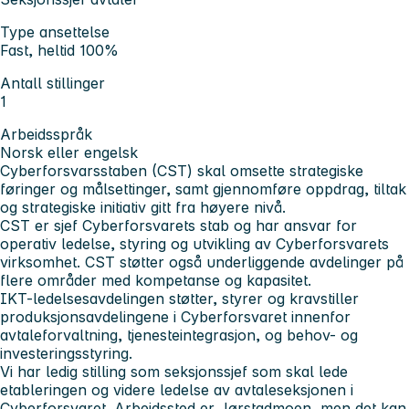
Type ansettelse
Fast, heltid 100%
Antall stillinger
1
Arbeidsspråk
Norsk eller engelsk
Cyberforsvarsstaben (CST) skal omsette strategiske
føringer og målsettinger, samt gjennomføre oppdrag, tiltak
og strategiske initiativ gitt fra høyere nivå.
CST er sjef Cyberforsvarets stab og har ansvar for
operativ ledelse, styring og utvikling av Cyberforsvarets
virksomhet. CST støtter også underliggende avdelinger på
flere områder med kompetanse og kapasitet.
IKT-ledelsesavdelingen støtter, styrer og kravstiller
produksjonsavdelingene i Cyberforsvaret innenfor
avtaleforvaltning, tjenesteintegrasjon, og behov- og
investeringsstyring.
Vi har ledig stilling som seksjonssjef som skal lede
etableringen og videre ledelse av avtaleseksjonen i
Cyberforsvaret. Arbeidssted er Jørstadmoen, men det kan