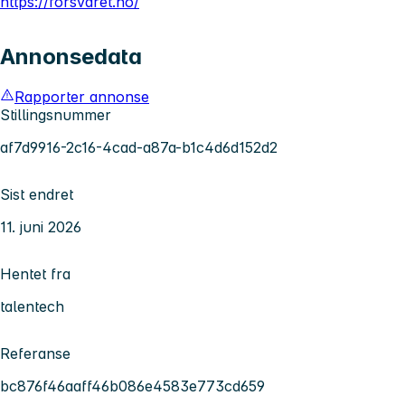
https://forsvaret.no/
Annonsedata
Rapporter annonse
Stillingsnummer
af7d9916-2c16-4cad-a87a-b1c4d6d152d2
Sist endret
11. juni 2026
Hentet fra
talentech
Referanse
bc876f46aaff46b086e4583e773cd659