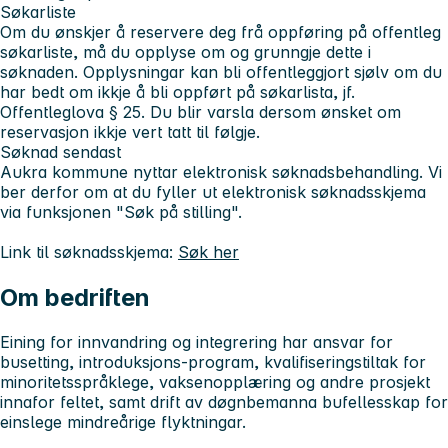
Søkarliste
Om du ønskjer å reservere deg frå oppføring på offentleg
søkarliste, må du opplyse om og grunngje dette i
søknaden. Opplysningar kan bli offentleggjort sjølv om du
har bedt om ikkje å bli oppført på søkarlista, jf.
Offentleglova § 25. Du blir varsla dersom ønsket om
reservasjon ikkje vert tatt til følgje.
Søknad sendast
Aukra kommune nyttar elektronisk søknadsbehandling. Vi
ber derfor om at du fyller ut elektronisk søknadsskjema
via funksjonen "Søk på stilling".
Link til søknadsskjema:
Søk her
Om bedriften
Eining for innvandring og integrering har ansvar for
busetting, introduksjons-program, kvalifiseringstiltak for
minoritetsspråklege, vaksenopplæring og andre prosjekt
innafor feltet, samt drift av døgnbemanna bufellesskap for
einslege mindreårige flyktningar.