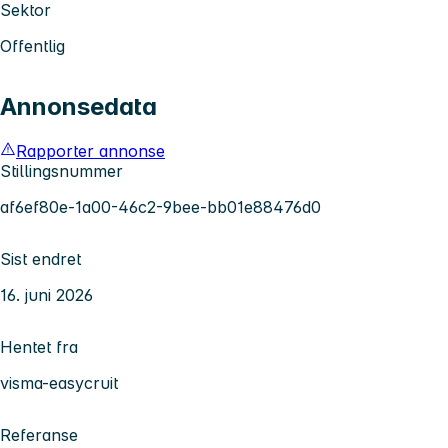
Sektor
Offentlig
Annonsedata
Rapporter annonse
Stillingsnummer
af6ef80e-1a00-46c2-9bee-bb01e88476d0
Sist endret
16. juni 2026
Hentet fra
visma-easycruit
Referanse