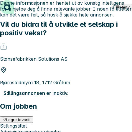
Denne informasjonen er hentet ut av kunstig intelligens
Hopp til innhold
Meny
for å hjelpe deg å finne relevante jobber. I noen få tilfeller
kan det være feil, så husk å sjekke hele annonsen.
Vil du bidra til å utvikle et selskap i
positiv vekst?
Stansefabrikken Solutions AS
Bjørnstadmyra 18, 1712 Grålum
Stillingsannonsen er inaktiv.
Om jobben
Lagre favoritt
Stillingstittel
Administrasjonskoordinator