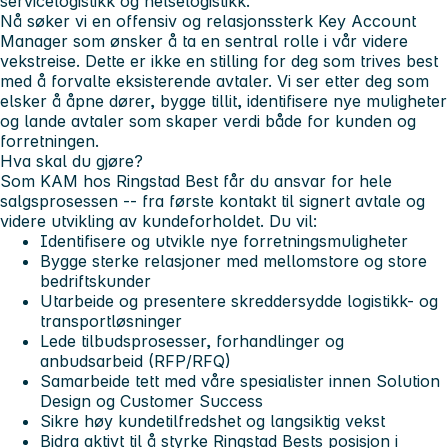
servicelogistikk og helselogistikk.
Nå søker vi en offensiv og relasjonssterk Key Account
Manager som ønsker å ta en sentral rolle i vår videre
vekstreise. Dette er ikke en stilling for deg som trives best
med å forvalte eksisterende avtaler. Vi ser etter deg som
elsker å åpne dører, bygge tillit, identifisere nye muligheter
og lande avtaler som skaper verdi både for kunden og
forretningen.
Hva skal du gjøre?
Som KAM hos Ringstad Best får du ansvar for hele
salgsprosessen -- fra første kontakt til signert avtale og
videre utvikling av kundeforholdet. Du vil:
Identifisere og utvikle nye forretningsmuligheter
Bygge sterke relasjoner med mellomstore og store
bedriftskunder
Utarbeide og presentere skreddersydde logistikk- og
transportløsninger
Lede tilbudsprosesser, forhandlinger og
anbudsarbeid (RFP/RFQ)
Samarbeide tett med våre spesialister innen Solution
Design og Customer Success
Sikre høy kundetilfredshet og langsiktig vekst
Bidra aktivt til å styrke Ringstad Bests posisjon i