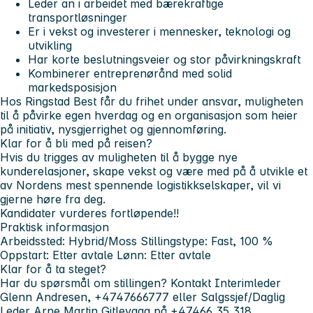
Leder an i arbeidet med bærekraftige
transportløsninger
Er i vekst og investerer i mennesker, teknologi og
utvikling
Har korte beslutningsveier og stor påvirkningskraft
Kombinerer entreprenørånd med solid
markedsposisjon
Hos Ringstad Best får du frihet under ansvar, muligheten
til å påvirke egen hverdag og en organisasjon som heier
på initiativ, nysgjerrighet og gjennomføring.
Klar for å bli med på reisen?
Hvis du trigges av muligheten til å bygge nye
kunderelasjoner, skape vekst og være med på å utvikle et
av Nordens mest spennende logistikkselskaper, vil vi
gjerne høre fra deg.
Kandidater vurderes fortløpende!!
Praktisk informasjon
Arbeidssted: Hybrid/Moss Stillingstype: Fast, 100 %
Oppstart: Etter avtale Lønn: Etter avtale
Klar for å ta steget?
Har du spørsmål om stillingen? Kontakt Interimleder
Glenn Andresen, +4747666777 eller Salgssjef/Daglig
Leder Arne Martin Gitlevaag på +47466 35 318.