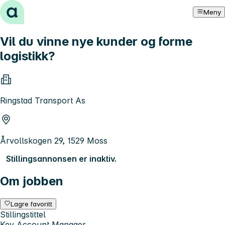
Hopp til innhold
Meny
Vil du vinne nye kunder og forme
logistikk?
Ringstad Transport As
Årvollskogen 29, 1529 Moss
Stillingsannonsen er inaktiv.
Om jobben
Lagre favoritt
Stillingstittel
Key Account Manager