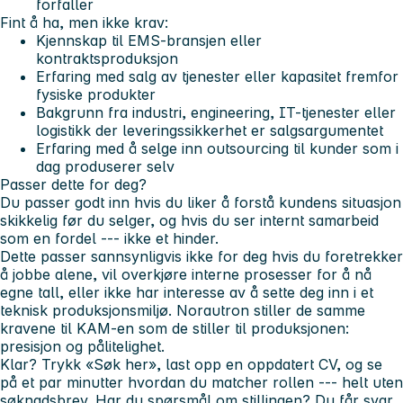
forfaller
Fint å ha, men ikke krav:
Kjennskap til
EMS
-bransjen eller
kontraktsproduksjon
Erfaring med salg av tjenester eller kapasitet fremfor
fysiske produkter
Bakgrunn fra industri, engineering, IT-tjenester eller
logistikk der leveringssikkerhet er salgsargumentet
Erfaring med å selge inn outsourcing til kunder som i
dag produserer selv
Passer dette for deg?
Du passer godt inn hvis du liker å forstå kundens situasjon
skikkelig før du selger, og hvis du ser internt samarbeid
som en fordel --- ikke et hinder.
Dette passer sannsynligvis ikke for deg hvis du foretrekker
å jobbe alene, vil overkjøre interne prosesser for å nå
egne tall, eller ikke har interesse av å sette deg inn i et
teknisk produksjonsmiljø. Norautron stiller de samme
kravene til KAM-en som de stiller til produksjonen:
presisjon og pålitelighet.
Klar? Trykk «Søk her», last opp en oppdatert CV, og se
på et par minutter hvordan du matcher rollen --- helt uten
søknadsbrev. Har du spørsmål om stillingen? Du får svar