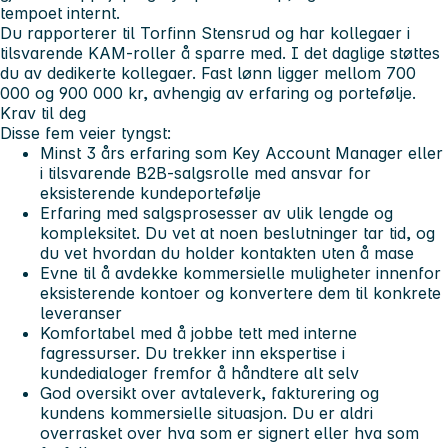
tempoet internt.
Du rapporterer til Torfinn Stensrud og har kollegaer i
tilsvarende KAM-roller å sparre med. I det daglige støttes
du av dedikerte kollegaer. Fast lønn ligger mellom 700
000 og 900 000 kr, avhengig av erfaring og portefølje.
Krav til deg
Disse fem veier tyngst:
Minst
3 års erfaring
som Key Account Manager eller
i tilsvarende
B2B
-salgsrolle med ansvar for
eksisterende kundeportefølje
Erfaring med salgsprosesser av ulik lengde og
kompleksitet. Du vet at noen beslutninger tar tid, og
du vet hvordan du holder kontakten uten å mase
Evne til å avdekke kommersielle muligheter innenfor
eksisterende kontoer og konvertere dem til konkrete
leveranser
Komfortabel med å jobbe tett med interne
fagressurser. Du trekker inn ekspertise i
kundedialoger fremfor å håndtere alt selv
God oversikt over avtaleverk, fakturering og
kundens kommersielle situasjon. Du er aldri
overrasket over hva som er signert eller hva som