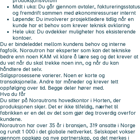
produksjonsvolum
Midt i uka:
Du går gjennom avtaler, faktureringsstatus
og fremdrift sammen med økonomiressurser internt
Løpende:
Du involverer prosjektledere tidlig når en
kunde har et behov som krever teknisk avklaring
Hele uka:
Du avdekker muligheter hos eksisterende
kontoer.
Du er bindeleddet mellom kundens behov og interne
fagfolk. Norautron har eksperter som kan det tekniske
bedre enn noen KAM vil klare å lære seg og det krever at
du vet når du skal trekke noen inn, og når du kan
håndtere det selv.
Salgsprosessene varierer. Noen er korte og
transaksjonelle. Andre tar måneder og krever tett
oppfølging over tid. Begge deler hører med.
Hva du får
Du sitter på Norautrons hovedkontor i Horten, der
produksjonen skjer. Det er ikke tilfeldig, nærhet til
fabrikken er en del av det som gjør deg troverdig overfor
kundene.
Norautron har over 35 år i bransjen, 319 ansatte i Norge
og rundt 1 000 i det globale nettverket. Selskapet vokser
gjennom oppkjøp og nye partnerskap, og det merkes i