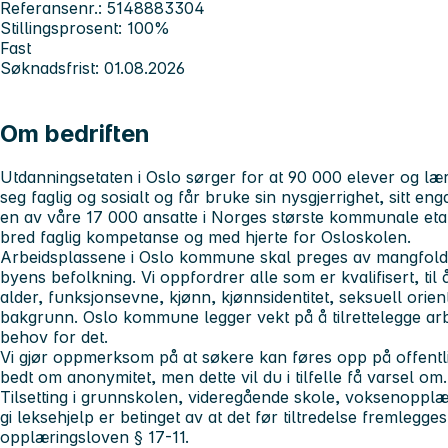
Referansenr.: 5148883304
Stillingsprosent: 100%
Fast
Søknadsfrist: 01.08.2026
Om bedriften
Utdanningsetaten i Oslo sørger for at 90 000 elever og lærl
seg faglig og sosialt og får bruke sin nysgjerrighet, sitt en
en av våre 17 000 ansatte i Norges største kommunale eta
bred faglig kompetanse og med hjerte for Osloskolen.
Arbeidsplassene i Oslo kommune skal preges av mangfold, 
byens befolkning. Vi oppfordrer alle som er kvalifisert, til
alder, funksjonsevne, kjønn, kjønnsidentitet, seksuell orient
bakgrunn. Oslo kommune legger vekt på å tilrettelegge a
behov for det.
Vi gjør oppmerksom på at søkere kan føres opp på offentl
bedt om anonymitet, men dette vil du i tilfelle få varsel om.
Tilsetting i grunnskolen, videregående skole, voksenopplæri
gi leksehjelp er betinget av at det før tiltredelse fremlegges 
opplæringsloven § 17-11.