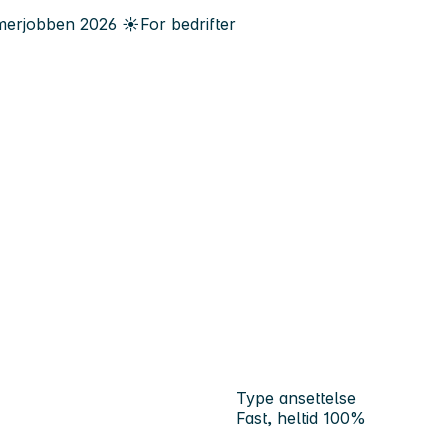
erjobben
2026
☀️
For bedrifter
Type ansettelse
Fast, heltid 100%