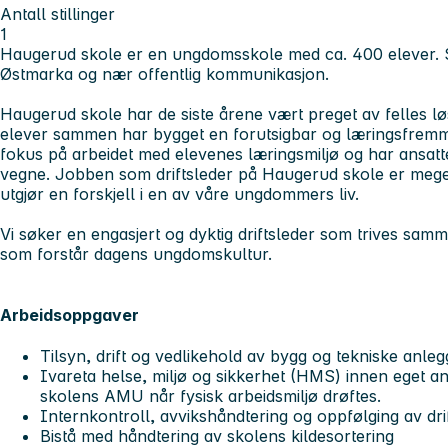
Antall stillinger
1
Haugerud skole er en ungdomsskole med ca. 400 elever. S
Østmarka og nær offentlig kommunikasjon.
Haugerud skole har de siste årene vært preget av felles lø
elever sammen har bygget en forutsigbar og læringsfremmen
fokus på arbeidet med elevenes læringsmiljø og har ansat
vegne. Jobben som driftsleder på Haugerud skole er mege
utgjør en forskjell i en av våre ungdommers liv.
Vi søker en engasjert og dyktig driftsleder som trives s
som forstår dagens ungdomskultur.
Arbeidsoppgaver
Tilsyn, drift og vedlikehold av bygg og tekniske anle
Ivareta helse, miljø og sikkerhet (HMS) innen eget a
skolens AMU når fysisk arbeidsmiljø drøftes.
Internkontroll, avvikshåndtering og oppfølging av dri
Bistå med håndtering av skolens kildesortering