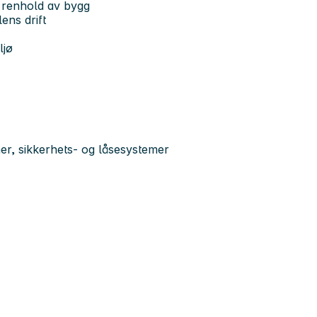
og renhold av bygg
lens drift
g
ljø
r, sikkerhets- og låsesystemer