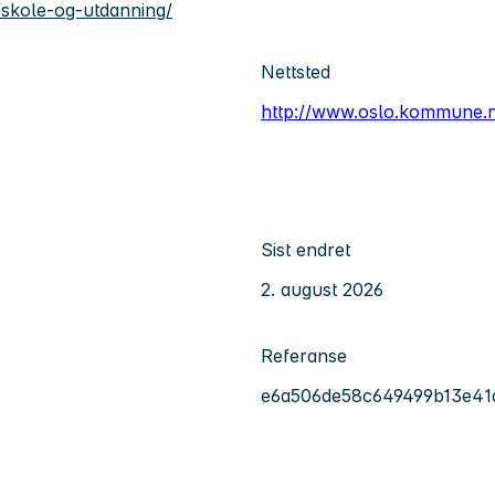
skole-og-utdanning/
Nettsted
http://www.oslo.kommune.
Sist endret
2. august 2026
Referanse
e6a506de58c649499b13e41