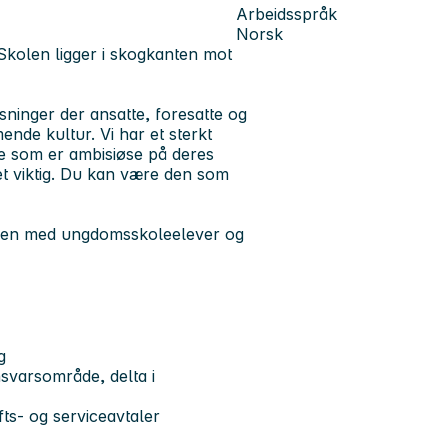
Arbeidsspråk
Norsk
kolen ligger i skogkanten mot
sninger der ansatte, foresatte og
de kultur. Vi har et sterkt
te som er ambisiøse på deres
t viktig. Du kan være den som
ammen med ungdomsskoleelever og
gg
nsvarsområde, delta i
fts- og serviceavtaler