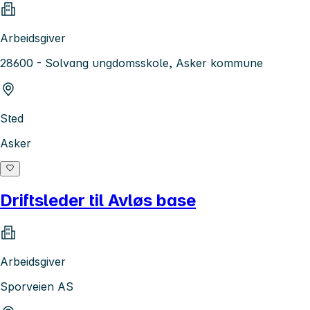
Arbeidsgiver
28600 - Solvang ungdomsskole, Asker kommune
Sted
Asker
Driftsleder til Avløs base
Arbeidsgiver
Sporveien AS