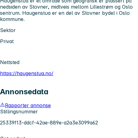
Haugenstua er et område som geografisk er plassert på
nedsiden av Stovner, midtveis mellom Lillestrøm og Oslo
sentrum. Haugenstua er en del av Stovner bydel i Oslo
kommune.
Sektor
Privat
Nettsted
https://haugenstua.no/
Annonsedata
Rapporter annonse
Stillingsnummer
25339f13-ddcf-42ae-889e-a2a3e3099a62