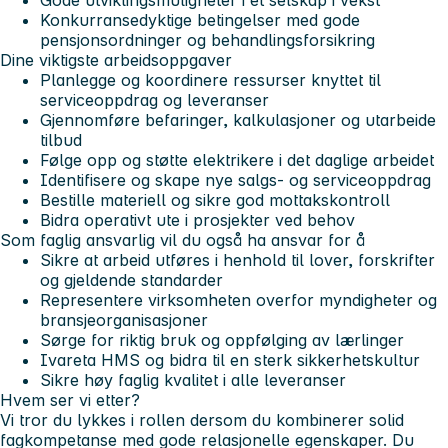
Konkurransedyktige betingelser med gode
pensjonsordninger og behandlingsforsikring
Dine viktigste arbeidsoppgaver
Planlegge og koordinere ressurser knyttet til
serviceoppdrag og leveranser
Gjennomføre befaringer, kalkulasjoner og utarbeide
tilbud
Følge opp og støtte elektrikere i det daglige arbeidet
Identifisere og skape nye salgs- og serviceoppdrag
Bestille materiell og sikre god mottakskontroll
Bidra operativt ute i prosjekter ved behov
Som faglig ansvarlig vil du også ha ansvar for å
Sikre at arbeid utføres i henhold til lover, forskrifter
og gjeldende standarder
Representere virksomheten overfor myndigheter og
bransjeorganisasjoner
Sørge for riktig bruk og oppfølging av lærlinger
Ivareta HMS og bidra til en sterk sikkerhetskultur
Sikre høy faglig kvalitet i alle leveranser
Hvem ser vi etter?
Vi tror du lykkes i rollen dersom du kombinerer solid
fagkompetanse med gode relasjonelle egenskaper. Du