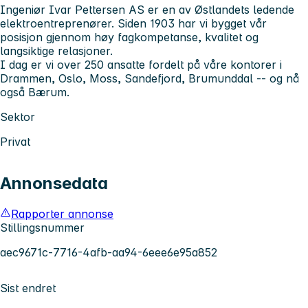
Ingeniør Ivar Pettersen AS er en av Østlandets ledende
elektroentreprenører. Siden 1903 har vi bygget vår
posisjon gjennom høy fagkompetanse, kvalitet og
langsiktige relasjoner.
I dag er vi over 250 ansatte fordelt på våre kontorer i
Drammen, Oslo, Moss, Sandefjord, Brumunddal -- og nå
også Bærum.
Sektor
Privat
Annonsedata
Rapporter annonse
Stillingsnummer
aec9671c-7716-4afb-aa94-6eee6e95a852
Sist endret