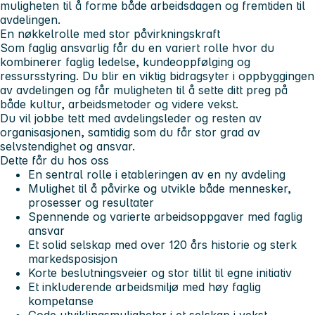
muligheten til å forme både arbeidsdagen og fremtiden til
avdelingen.
En nøkkelrolle med stor påvirkningskraft
Som faglig ansvarlig får du en variert rolle hvor du
kombinerer faglig ledelse, kundeoppfølging og
ressursstyring. Du blir en viktig bidragsyter i oppbyggingen
av avdelingen og får muligheten til å sette ditt preg på
både kultur, arbeidsmetoder og videre vekst.
Du vil jobbe tett med avdelingsleder og resten av
organisasjonen, samtidig som du får stor grad av
selvstendighet og ansvar.
Dette får du hos oss
En sentral rolle i etableringen av en ny avdeling
Mulighet til å påvirke og utvikle både mennesker,
prosesser og resultater
Spennende og varierte arbeidsoppgaver med faglig
ansvar
Et solid selskap med over 120 års historie og sterk
markedsposisjon
Korte beslutningsveier og stor tillit til egne initiativ
Et inkluderende arbeidsmiljø med høy faglig
kompetanse
Gode utviklingsmuligheter i et selskap i vekst