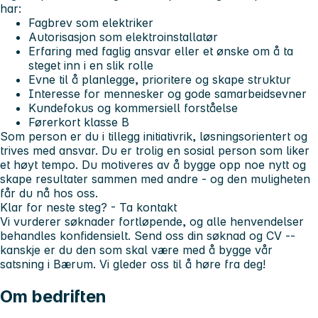
har:
Fagbrev som elektriker
Autorisasjon som elektroinstallatør
Erfaring med faglig ansvar eller et ønske om å ta
steget inn i en slik rolle
Evne til å planlegge, prioritere og skape struktur
Interesse for mennesker og gode samarbeidsevner
Kundefokus og kommersiell forståelse
Førerkort klasse B
Som person er du i tillegg initiativrik, løsningsorientert og
trives med ansvar. Du er trolig en sosial person som liker
et høyt tempo. Du motiveres av å bygge opp noe nytt og
skape resultater sammen med andre - og den muligheten
får du nå hos oss.
Klar for neste steg? - Ta kontakt
Vi vurderer søknader fortløpende, og alle henvendelser
behandles konfidensielt. Send oss din søknad og CV --
kanskje er du den som skal være med å bygge vår
satsning i Bærum. Vi gleder oss til å høre fra deg!
Om bedriften